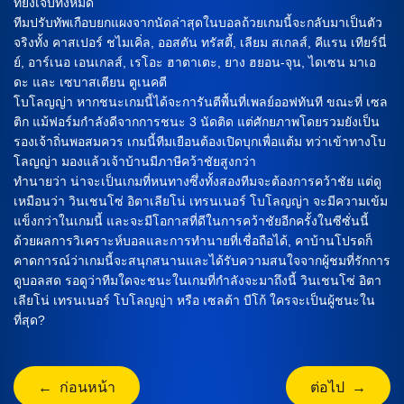
ที่ยังเจ็บทั้งหมด
ทีมปรับทัพเกือบยกแผงจากนัดล่าสุดในบอลถ้วยเกมนี้จะกลับมาเป็นตัว
จริงทั้ง คาสเปอร์ ชไมเคิ่ล, ออสตัน ทรัสตี้, เลียม สเกลส์, คีแรน เทียร์นี่
ย์, อาร์เนอ เอนเกลส์, เรโอะ ฮาตาเตะ, ยาง ฮยอน-จุน, ไดเซน มาเอ
ดะ และ เซบาสเตียน ตูเนคตี
โบโลญญ่า หากชนะเกมนี้ได้จะการันตีพื้นที่เพลย์ออฟทันที ขณะที่ เซล
ติก แม้ฟอร์มกำลังดีจากการชนะ 3 นัดติด แต่ศักยภาพโดยรวมยังเป็น
รองเจ้าถิ่นพอสมควร เกมนี้ทีมเยือนต้องเปิดบุกเพื่อแต้ม ทว่าเข้าทางโบ
โลญญ่า มองแล้วเจ้าบ้านมีภาษีคว้าชัยสูงกว่า
ทำนายว่า น่าจะเป็นเกมที่หนทางซึ่งทั้งสองทีมจะต้องการคว้าชัย แต่ดู
เหมือนว่า วินเชนโซ่ อิตาเลียโน่ เทรนเนอร์ โบโลญญ่า จะมีความเข้ม
แข็งกว่าในเกมนี้ และจะมีโอกาสที่ดีในการคว้าชัยอีกครั้งในซีซั่นนี้
ด้วยผลการวิเคราะห์บอลและการทำนายที่เชื่อถือได้, คาบ้านโปรดก็
คาดการณ์ว่าเกมนี้จะสนุกสนานและได้รับความสนใจจากผู้ชมที่รักการ
ดูบอลสด รอดูว่าทีมใดจะชนะในเกมที่กำลังจะมาถึงนี้ วินเชนโซ่ อิตา
เลียโน่ เทรนเนอร์ โบโลญญ่า หรือ เซลต้า บีโก้ ใครจะเป็นผู้ชนะใน
ที่สุด?
← ก่อนหน้า
ต่อไป →