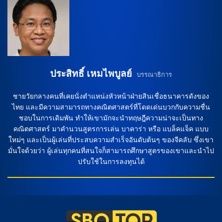
ร่วมกับ เปาโล ดีบาล่า […]
ประสิทธิ์ เหมไพบูลย์
บรรณาธิการ
ชายวัยกลางคนที่เคยนั่งตำแหน่งหัวหน้าฝ่ายสินเชื่อธนาคารดังของ
ไทย และมีความสามารถทางคณิตศาสตร์ที่โดดเด่นบวกกับความชื่น
ชอบในการเดิมพัน ทำให้เขามักจะนำทฤษฎีความน่าจะเป็นทาง
คณิตศาสตร์ มาคำนวนสูตรการเล่น บาคาร่า หรือ แบล็คแจ็ค แบบ
ใหม่ๆ และเป็นผู้เล่นที่ประสบความสำเร็จอันดับต้นๆ ของจีคลับ ซึ่งเขา
มั่นใจด้วยว่า ผู้เล่นทุกคนที่สนใจก็สามารถศึกษาสูตรของเขาและนำไป
ปรับใช้ในการลงทุนได้