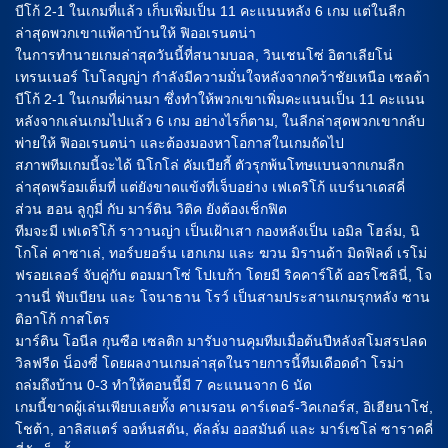
บีโก้ 2-1 ในเกมที่แล้ว เก็บเพิ่มเป็น 11 คะแนนหลัง 6 เกม แต่ในลีก
ล่าสุดพวกเขาแพ้คาบ้านให้ ฟิออเรนตน่า
ในการทำนายเกมล่าสุดวันนี้ที่สนามบอล, วินเชนโซ่ อิตาเลียโน่
เทรนเนอร์ โบโลญญ่า กำลังมีความมั่นใจหลังจากคว้าชัยเหนือ เซลต้า
บีโก้ 2-1 ในเกมที่ผ่านมา ซึ่งทำให้พวกเขาเพิ่มคะแนนเป็น 11 คะแนน
หลังจากเล่นเกมไปแล้ว 6 เกม อย่างไรก็ตาม, ในลีกล่าสุดพวกเขากลับ
พ่ายให้ ฟิออเรนตน่า และต้องมองหาโอกาสในเกมถัดไป
สภาพทีมเกมนี้จะได้ นิโกโล่ คัมเบียกี้ ตัวรุกพ้นโทษแบนจากเกมลีก
ล่าสุดพร้อมเต็มที่ แต่ยังขาดแข้งที่เจ็บอย่าง เฟเดริโก้ แบร์นาเดสคี่
ส่วน ฮอน ลูกูมี่ กับ มาร์ติน วิติค ยังต้องเช็กฟิต
ทีมจะมี เฟเดริโก้ ราวานญ่า เป็นเฝ้าเสา กองหลังเป็น เอมิล โฮล์ม, นิ
โกโล่ คาซาเล่, ทอร์บยอร์น เฮกเกม และ ฆวน มิรานด้า มิดฟิลด์ เรโม่
ฟรอยเลอร์ จับคู่กับ ตอมมาโซ่ โปเบก้า โดยมี ริคคาร์โด้ ออรโซลินี่, โจ
วานนี่ ฟับเบียน และ โจนาธาน โรว์ เป็นสามประสานเกมรุกหลัง ซาน
ติอาโก้ กาสโตร
มาร์ติน โอนีล กุนซือ เซลติก มารับงานคุมทีมเมื่อต้นปีหลังสโมสรปลด
วิลฟรีด น็องซี่ โดยผลงานเกมล่าสุดในรายการนี้ทีมเดือดดำ โรม่า
ถล่มถึงบ้าน 0-3 ทำให้ตอนนี้มี 7 คะแนนจาก 6 นัด
เกมนี้ขาดผู้เล่นเพียบเลยทั้ง คาเมรอน คาร์เตอร์-วิคเกอร์ส, อิเฮียนาโช่,
โชต้า, อาลิสแตร์ จอห์นสตัน, คัลลั่ม ออสมันด์ และ มาร์เซโล่ ซาราคคี่