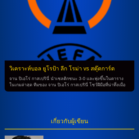
ซามี่ จูเนียร์ เมเร็ก กองหน้าทีมชาติเลบานอน ที่ย้ายมาในเดือนนี้
ยังไม่สามารถลงเล่นในยูโรปา ลีกจนกว่าจะได้ลงทะเบียนรอบ
ใหม่ นอกจากนี้ โรดรีโก้ ซาลาซาร์ ดาวเตะที่ทำไป 14 ประตูใน
ฤดูกาลนี้จะต้องละเมิดกฎหมายและถูกตัดคะแนนจากการแข่งขัน
2 นัดในฟุตบอลยุโรป ทว่า ทีมเหย้ายังจะต้องเผชิญกับความขาด
แคลนของคริส วู้ด กองหน้าและ จอห์น วิคตอร์ ผู้รักษาประตู ที่
ต้องพักรักษาตัวจากปัญหาที่หัวเข่า ในขณะที่ โอลา ไอน่า, โอมารี่
ฮัทชินสัน, ไตโว อาโวนิยี่, แองกัส กันน์ และ ชาอีร์ กุนญ่า ไม่
สามารถลงเล่นเนื่องจากไม่ได้ถูกลงทะเบียนในฟุตบอลยุโรป อีกอร์
เชซุส ซี่งเป็นดาวซัลโวสูงสุดของ ฟอเรสต์ ในฤดูกาลนี้ด้วย
จำนวน […]
วิเคราะห์บอล ยูโรป้า ลีก โรม่า vs สตุ๊ตการ์ต
จาน ปิเอโร่ กาสเปรินี่ นำเซลติกชนะ 3-0 และพุ่งขึ้นในตาราง
ในเกมล่าสุด ทีมของ จาน ปิเอโร่ กาสเปรินี่ โชว์ฝีมือที่น่าทึ่งเมื่อ
พาทีมบุกุล่ม เซลติก 3-0 ทำให้ตอนนี้ทีมมีคะแนนทั้งหมด 12
คะแนนจาก 6 เกม และยิ่งพุ่งขึ้นมายังอันดับที่ 10 ของตารางการ
แข่งขัน อีกทั้ง ทีมจะต้องเผชิญกับการขาดหายของ ดอนเยลล์ มา
เลน แข้งตัวใหม่ที่ประเดิมสนามด้วยการทำประตูไม่มีชื่อ ด้าน
ตอมมาโซ่ บัลดานซี่ และ อาร์เต็ม ดอฟบิค ที่ได้เจ็บไปจากเกม
เกี่ยวกับผู้เขียน
ล่าสุด และการเสีย มาริโอ เอร์โมโซ่ อีกด้วย ดานิเอเล่ กีลาร์ดี้ จะ
พร้อมลงเตะเกมกับ จานลูก้า มันชินี่ และ อิวาน เอ็นดิคก้า เซกี้ เซ
ลิค กลับมาทำหน้าที่ทางฝั่งขวา เกมรุก และมาติอัส ซูเล่ มีหน้าที่