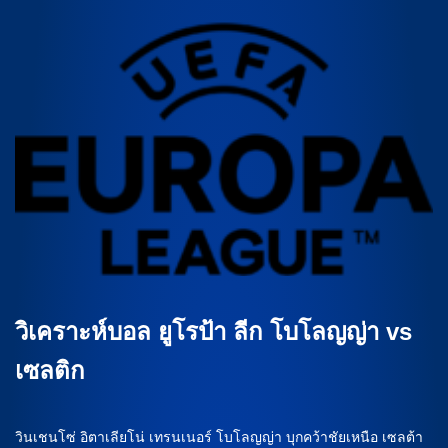
วิเคราะห์บอล ยูโรป้า ลีก โบโลญญ่า vs
เซลติก
วินเชนโซ่ อิตาเลียโน่ เทรนเนอร์ โบโลญญ่า บุกคว้าชัยเหนือ เซลต้า