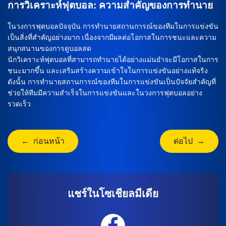
การวิเคราะห์ฟุตบอล: ความสำคัญของการทำนาย
ในวงการฟุตบอลปัจจุบัน การทำนายสถานการณ์ของทีมในการแข่งขัน
เป็นสิ่งที่สำคัญอย่างมาก เนื่องจากมีผลต่อโอกาสในการชนะและความ
สนุกสนานของการดูบอลสด
นักวิเคราะห์ฟุตบอลที่สามารถทำนายได้อย่างแม่นยำจะมีโอกาสในการ
ชนะมากขึ้น และเสริมสร้างความเข้าใจในการแข่งขันอย่างแท้จริง
ดังนั้น การทำนายสถานการณ์ของทีมในการแข่งขันเป็นปัจจัยสำคัญที่
ช่วยให้ทีมมีความสำเร็จในการแข่งขันและในวงการฟุตบอลอย่าง
รวดเร็ว
← ก่อนหน้า
ต่อไป →
แชร์ในโซเชียลมีเดีย