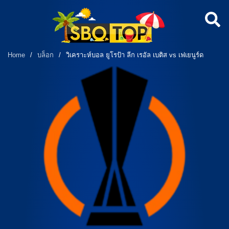
Home
/
บล็อก
/
วิเคราะห์บอล ยูโรป้า ลีก เรอัล เบติส vs เฟเยนูร์ด