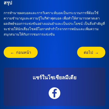
สรุป
การทำนายผลบอลและการวิเคราะห์บอลเป็นกระบวนการที่ต้องใช้
ความชำนาญและความรู้ในกีฬาฟุตบอล เพื่อทำให้สามารถคาดเดา
ผลลัพธ์ของการแข่งขันอย่างแม่นยำและเป็นประโยชน์ เป็นสิ่งสำคัญที่
จะช่วยให้นักเสี่ยงโชคมีโอกาสทำกำไรจากการพนันและเพิ่มความ
สนุกสนานให้กับการชมการแข่งขัน
← ก่อนหน้า
ต่อไป →
แชร์ในโซเชียลมีเดีย