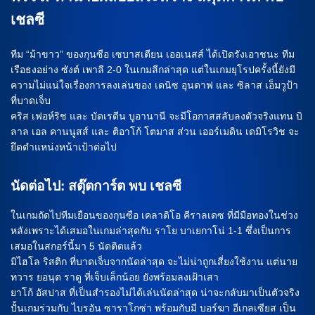
เชลซี
ทีม “ม้าขาว” ของกุนซือ เซบาสเตียน เออเนสส์ ได้เปิดรังเอาชนะ ทีม
เรือธงอย่าง ซังต์ เพาลี 2-0 ในเกมลีกล่าสุด แต่ในเกมยุโรปครั้งนี้ยังมี
ความไม่แน่ใจเรื่องการลงเล่นของ เดนิซ อุนดาฟ และ ซิลาส เอ็มวูป้า
ที่บาดเจ็บ
คริส เฟอห์ริช และ บัดเรดีน บูอานานี จะมีโอกาสสลับลงตัวจริงแทน บิ
ลาล เอล คานนูสส์ และ ติอาโก้ โตมาส ส่วน เออร์เมดิน เดมิโรวิช จะ
ยึดตำแหน่งหน้าเป้าต่อไป
นัดต่อไป: สตุ๊ตการ์ต พบ เชลซี
ในเกมถัดไปทีมเยือนของกุนซือ เคลาดิโอ คีราลเดซ ที่มีมือทองในช่วง
หลังเพราะได้เสมอในเกมล่าสุดกับ ราโย บาเยกาโน่ 1-1 ซึ่งเป็นการ
เสมอในสกอร์นี้มา 5 นัดติดแล้ว
มิไฮโล ริสติก ที่บาดเจ็บจากนัดล่าสุด จะไม่น่าถูกเสี่ยงใช้งาน แต่นาย
ทวาร ยอนุต ราดู ที่เจ็บเล็กน้อย ยังพร้อมลงเฝ้าเสา
ยาโก้ อัสปาส ที่เป็นสำรองไม่ได้เล่นนัดล่าสุด น่าจะกลับมาเป็นตัวจริง
ปั้นเกมร่วมกับ ไบรอัน ซาราโกซ่า พร้อมกับมี บอร์ฆา อีเกลเซียส เป็น