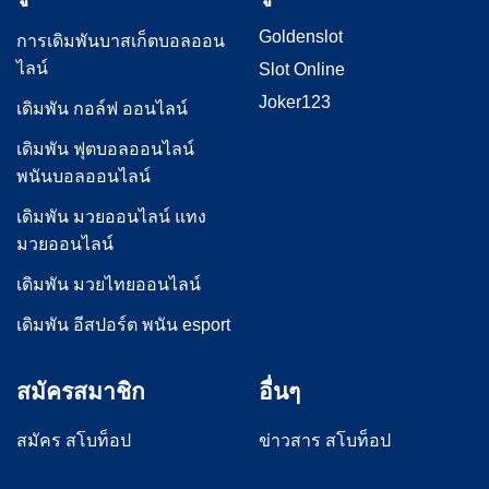
Goldenslot
การเดิมพันบาสเก็ตบอลออน
ไลน์
Slot Online
Joker123
เดิมพัน กอล์ฟ ออนไลน์
เดิมพัน ฟุตบอลออนไลน์
พนันบอลออนไลน์
เดิมพัน มวยออนไลน์ แทง
มวยออนไลน์
เดิมพัน มวยไทยออนไลน์
เดิมพัน อีสปอร์ต พนัน esport
สมัครสมาชิก
อื่นๆ
สมัคร สโบท็อป
ข่าวสาร สโบท็อป