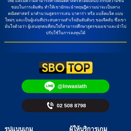
ไทย และมีความสามารถทางคณิตศาสตร์ที่โดดเด่นบวกกับความชื่น
ชอบในการเดิมพัน ทำให้เขามักจะนำทฤษฎีความน่าจะเป็นทาง
คณิตศาสตร์ มาคำนวนสูตรการเล่น บาคาร่า หรือ แบล็คแจ็ค แบบ
ใหม่ๆ และเป็นผู้เล่นที่ประสบความสำเร็จอันดับต้นๆ ของจีคลับ ซึ่งเขา
มั่นใจด้วยว่า ผู้เล่นทุกคนที่สนใจก็สามารถศึกษาสูตรของเขาและนำไป
ปรับใช้ในการลงทุนได้
@lnwasiath
02 508 8798
รูปแบบเกม
ผู้ให้บริการเกม