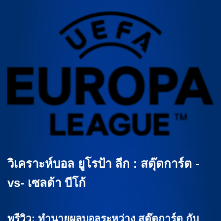
วิเคราะห์บอล ยูโรป้า ลีก : สตุ๊ตการ์ต -
vs- เซลต้า บีโก้
พรีวิว: ทำนายผลบอลระหว่าง สตุ๊ตการ์ต กับ