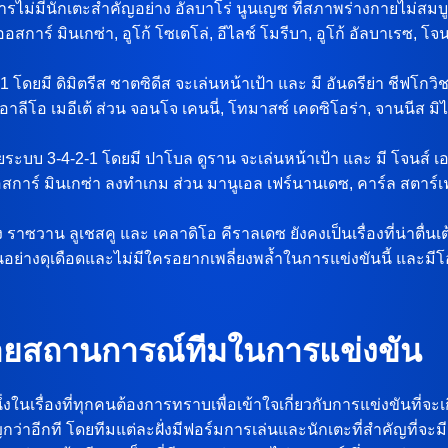
ไม่มีนักเตะสำคัญอย่าง อัลบาโร่ นูนเญซ ที่สภาพร่างกายไม่สมบูรณ
การ์ มินเกซ่า, อูโก้ โซเตโล่, อีไลช์ โมรีบา, อูโก้ อัลบาเรซ, โจ
ดยมี ดิมิตรีส ชาตซิดีส จะเล่นหน้าเป้า และ มี อันดรีย่า ชีฟโกว
ลีโอ เมอีเต้ ส่วน จอนโจ เคนนี่, โทมาสซ์ เคดซิโอร่า, จานนีส มิ
บบ 3-4-2-1 โดยมี ปาโบล ดูราน จะเล่นหน้าเป้า และ มี โจนส์ เอล-
า, ออสการ์ มินเกซ่า ลงทำเกม ส่วน มานูเอล เฟร์นานเดซ, คาร์ล สตา
าซวาน ลูเชสคู และ เคลาดิโอ คีราลเดซ ยังคงเป็นเรื่องที่น่าตื่
นอย่างดุเดือดและไม่มีใครอยากเพลี่ยงพล้ำในการแข่งขันนี้ และมี
ายสถานการณ์ทีมในการแข่งขัน
เรื่องที่ทุกคนต้องการทราบเพื่อเข้าใจเกี่ยวกับการแข่งขันที่จ
ว่าอีกที โดยทีมแต่ละฝั่งมีฟอร์มการเล่นและนักเตะที่สำคัญที่จะ