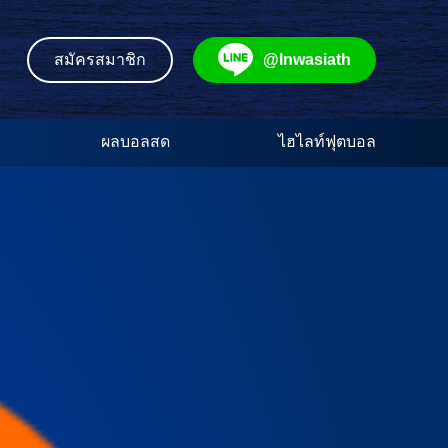
@lnwasiath
สมัครสมาชิก
ผลบอลสด
ไฮไลท์ฟุตบอล