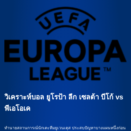
วิเคราะห์บอล ยูโรป้า ลีก เซลต้า บีโก้ vs
พีเอโอเค
ทำนายสถานการณ์นักเตะทีมยูเวนเตุส ประสบปัญหาบางแผนหนึ่งก่อน