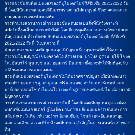
การแข่งขันกับทีมแมนเชสเตอร์ ยูไนเต็ดในซีรีส์อีแซีย 2021/2022 วัน
นี้ โดยมีนักเตะหลายคนที่มีสภาพร่างกายไม่สมบูรณ์ ซึ่งอาจส่งผลกระ
ทบต่อผลการแข่งขันของทีม
การทำนายสถานการณ์การแข่งขันฟุตบอลเป็นสิ่งที่นักวิเคราะห์
สปอร์ตติ้งคเล็บสามารถทำได้ดี โดยมีการพูดถึงสถานการณ์ของนักเตะ
ทีมยูเวนเตุส ที่จะต้องพบกับทีมแมนเชสเตอร์ ยูไนเต็ดในเซียรีส์อีแซีย
2021/2022 วันนี้ ในบทความนี้
นักเตะหลายคนของทีมยูเวนเตุส มีปัญหาเรื่องสุขภาพที่ทำให้สภาพ
ร่างกายไม่สมบูรณ์ เช่นเคลาดิโอ คีราลเดซ, ปาโบล ดูราน, อูโก้ โซเต
โล่, อัลบาโร่ นูนเญซ และ ออสการ์ มินเกซ่า ซึ่งอาจทำให้ทีมต้องปรับ
เปลี่ยนแผนการเล่นของตน
ส่วนทีมแมนเชสเตอร์ ยูไนเต็ดก็ไม่ได้ปราศจากปัญหา เมื่อนักเตะบาง
คนอย่าง ยอนุต ราดู, มานูเอล เฟร์นานเดซ, คาร์ล สตาร์เฟลท์ และ
มาร์กอส อลอนโซ่ ยังไม่แน่ใจว่าจะเข้าสู่การแข่งขันหรือไม่ เนื่องจากมี
ปัญหาสุขภาพ
การทำนายสถานการณ์การแข่งขันนี้ โดยนักเตะทีมยูเวนเตุส จะต้อง
พบกับทีมแมนเชสเตอร์ ยูไนเต็ด ผ่านการเปลี่ยนแผนการเล่นและการ
สลับนักเตะในทีม เช่น บอร์ฆา อีเกลเซียส, โจนส์ เอล-อับเดลลาอุย
และ เอลเลียต สเวดเบิร์ก ซึ่งจะมีบทบาทสำคัญในการเล่นหน้าเป้าของ
ทีม