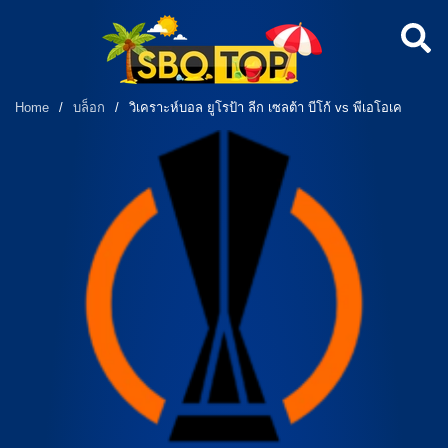
Home
/
บล็อก
/
วิเคราะห์บอล ยูโรป้า ลีก เซลต้า บีโก้ vs พีเอโอเค