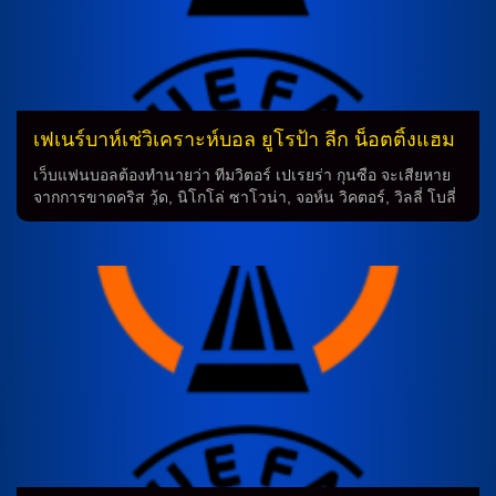
โกโล่ คาซาเล่ กลับมาร่วมทีมในการเล่นในลีก เมื่อลูอิส เฟอร์กู
สัน และ นิโคล่า โมโร ได้ตัวจริงในแนวรุก และนักเตะอย่างเฟเด
ริโก้ แบร์นาเดสคี่ และ นิโกโล่ คัมเบียกี้ ได้ลงเล่นช่วย ซานติอา
โก้ กาสโตร ที่ยิงประตูชัยเกมเลกแรก เฟรเยอร์ อเล็กซานเดอร์ส
สัน เทรนเนอร์ บรานน์ แพ้มาก่อนในเกมแรกในบ้าน ส่วนล่าสุด
ทีมเล่นเกมกระชับมิตรเสมอกับ โซตร้า 2-2 สภาพทีมจะขาด […]
เฟเนร์บาห์เช่วิเคราะห์บอล ยูโรป้า ลีก น็อตติ้งแฮม
ฟอเรสต์ vs เฟเนร์บาห์เช่
เว็บแฟนบอลต้องทำนายว่า ทีมวิตอร์ เปเรยร่า กุนซือ จะเสียหาย
จากการขาดคริส วู้ด, นิโกโล่ ซาโวน่า, จอห์น วิคตอร์, วิลลี่ โบลี่
และ มัตซ์ เซลส์ ที่บาดเจ็บทั้งหมดในเกมต่อไป ซึ่งส่งผลให้ลูก้า
เน็ตซ์ ไม่สามารถลงเล่นในฟุตบอลยุโรปได้หลังไม่ได้รับการลง
ทะเบียน การทำนายสำคัญกับเจนนี่ อาร์มชายเตอร์ รุ่นใหม่ที่มา
เข้าทีมเมื่อเดือนมกราคม ไม่สามารถมาเล่นในฟุตบอลยุโรปทันที
เนื่องจากไม่ได้รับการลงทะเบียน ดังนั้น ทีมจะต้องพยายามเข้า
ร่วมกับการขาดการเล่นของมอร์แกน กิ๊บบ์ส-ไวท์, เอลเลียต แอ
นเดอร์สัน, ไรอัน เยตส์ และ อีกอร์ เชซุส หากเกิดเหตุการณ์ที่
ทำให้วัยที่โดนใบเหลืองในเกมนี้ จะถูกแบนในเกมยุโรปนัดถัดไป
ทันที เทรนเนอร์ โดเมนิโก้ เทเดสโก้ กำลังเผชิญกับวิกฤตอาการ
บาดเจ็บ ทั้งหมด เช่น มิลาน สคริเนียร์, ชาลาร์ โซยุนชู, อันแดร์
ซอน ตาลิสก้า, เอแดร์ซอน และ เอ็ดซอน อัลวาเรซ ที่มีโอกาสเสีย
หาย อีกทั้งเจย์เดน ออสเทอร์โวลเดอ […]