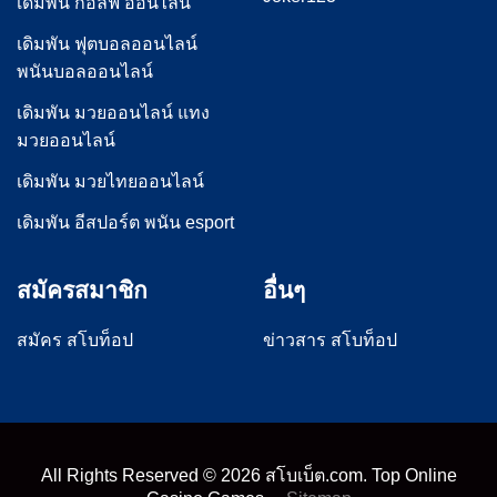
เดิมพัน กอล์ฟ ออนไลน์
เดิมพัน ฟุตบอลออนไลน์
พนันบอลออนไลน์
เดิมพัน มวยออนไลน์ แทง
มวยออนไลน์
เดิมพัน มวยไทยออนไลน์
เดิมพัน อีสปอร์ต พนัน esport
สมัครสมาชิก
อื่นๆ
สมัคร สโบท็อป
ข่าวสาร สโบท็อป
All Rights Reserved ©
2026
สโบเบ็ต.com. Top Online