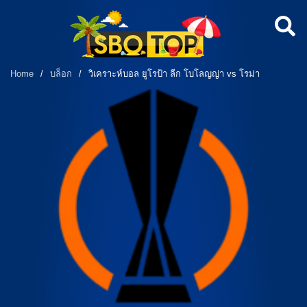
Home
/
บล็อก
/
วิเคราะห์บอล ยูโรป้า ลีก โบโลญญ่า vs โรม่า