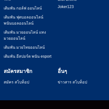
Joker123
เดิมพัน กอล์ฟ ออนไลน์
เดิมพัน ฟุตบอลออนไลน์
พนันบอลออนไลน์
เดิมพัน มวยออนไลน์ แทง
มวยออนไลน์
เดิมพัน มวยไทยออนไลน์
เดิมพัน อีสปอร์ต พนัน esport
สมัครสมาชิก
อื่นๆ
สมัคร สโบท็อป
ข่าวสาร สโบท็อป