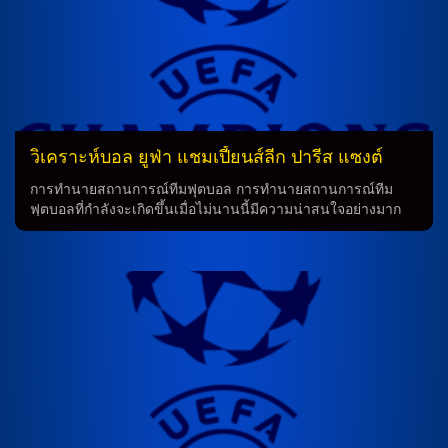
แชมเปี้ยนส์ ลีก 2025-2026 ที่กำลังจะเข้าสู่รอบ 16 ทีมสุดท้าย
นัดแรก ทีมเด่นที่ได้รับความสนใจอย่างมากคือ เลเวอร์คูเซ่น […]
วิเคราะห์บอล ยูฟ่า แชมเปี้ยนส์ลีก ปารีส แซงต์
แชร์กแมง vs เชลซี
การทำนายสถานการณ์ทีมฟุตบอล การทำนายสถานการณ์ทีม
ฟุตบอลที่กำลังจะเกิดขึ้นเมื่อไม่นานนี้มีความน่าสนใจอย่างมาก
เมื่อทีมมีการปราศจากผู้เล่นหลายคนที่สำคัญ โดยเฉพาะในกลาง
สนาม แต่ก็ยังมีแนวโน้มที่ดีในการกลับมาของผู้เล่นบางคนที่เป็น
สุดยอดแข้งสำคัญของทีม การทำนายสถานการณ์ทีมที่ยังคง
ปราศจาก 2 กองกลางตัวกลั่น ทำให้เห็นว่าทีมยังคงมีความยาก
ลำบากบางส่วน แต่ก็ยังคงมีความมั่นใจในการแข่งขันต่อไป โดย
เฉพาะเมื่อมีการคาดว่าหนึ่งในผู้เล่นสำคัญอย่างอุสมาน เดมเบเล่
กลับมาเป็นสำรองในเกมลีกล่าสุด การทำนายนี้ยังความสนใจ
อย่างมากในการดูบอลสดของแฟนๆทั่วโลก โดยที่คาดว่าหลุยส์
เอ็นรีเก้ กุนซือชาวสเปน จะยังคงเป็นแกนหลักของทีม และมีการ
ปรับเล็กน้อยในการแข่งขันด้วย การทำนายในส่วนของการเล่น
ของทีมก็มีความน่าสนใจอย่างมาก เนื่องจากมีผู้เล่นที่คุ้มค่าอย่าง