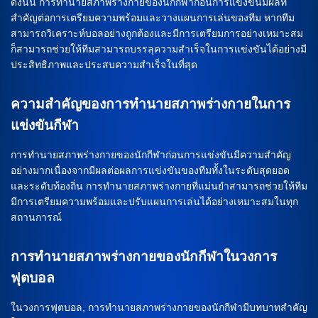
ดังนั้น การทำนายสภาพร่างกายของนักกีฬาก่อนการแข่งขันมีผลที่
สำคัญต่อการเตรียมความพร้อมและวางแผนการเล่นของทีม หากทีม
สามารถวิเคราะห์บอลอย่างถูกต้องและมีการเตรียมการอย่างเหมาะสม
ก็สามารถช่วยให้ทีมสามารถบรรลุความสำเร็จในการแข่งขันได้อย่างมี
ประสิทธิภาพและประสบความสำเร็จในที่สุด
ความสำคัญของการทำนายสภาพร่างกายในการ
แข่งขันกีฬา
การทำนายสภาพร่างกายของนักกีฬาก่อนการแข่งขันมีความสำคัญ
อย่างมากเนื่องจากมีผลต่อผลการแข่งขันของทีมทั้งในระดับสุดยอด
และระดับท้องถิ่น การทำนายสภาพร่างกายที่แม่นยำสามารถช่วยให้ทีม
มีการเตรียมความพร้อมและปรับแผนการเล่นได้อย่างเหมาะสมในทุก
สถานการณ์
การทำนายสภาพร่างกายของนักกีฬาในวงการ
ฟุตบอล
ในวงการฟุตบอล, การทำนายสภาพร่างกายของนักกีฬามีบทบาทสำคัญ