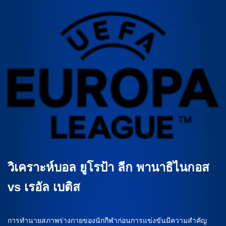
วิเคราะห์บอล ยูโรป้า ลีก พานาธิไนกอส
vs เรอัล เบติส
การทำนายสภาพร่างกายของนักกีฬาก่อนการแข่งขันมีความสำคัญ