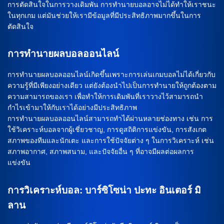
การตัดสินใจในการวางเดิมพัน การทำนายบอลอาจไม่ได้ทำให้เราชนะ
ในทุกเกม แต่มันช่วยให้เรามีข้อมูลที่มีประสิทธิภาพมากขึ้นในการ
ตัดสินใจ
การทำนายผลบอลออนไลน์
การทำนายผลบอลออนไลน์เกิดขึ้นเพราะการเล่นเกมบอลไม่ได้เกี่ยวกับ
ความรู้ที่มีเพียงอย่างเดียว แต่ยังต้องนำไปเป็นการทำนายให้ถูกต้องตาม
ความสามารถของเรา เพื่อทำให้การเดิมพันที่เราวางไว้สามารถนำ
กำไรเข้ามาให้กับเราได้อย่างมีประสิทธิภาพ
การทำนายผลบอลออนไลน์สามารถทำได้ผ่านหลายช่องทาง เช่น การ
ใช้วิเคราะห์บอลจากผู้เชี่ยวชาญ, การดูสถิติการแข่งขัน, การสังเกต
สภาพของทีมและนักเตะ และการใช้ปัจจัยต่าง ๆ ในการวิเคราะห์ เช่น
สภาพอากาศ, สภาพสนาม, และปัจจัยอื่น ๆ ที่อาจมีผลต่อผลการ
แข่งขัน
การวิเคราะห์บอล: บาร์ซิโซน่า ปะทะ อินเตอร์ มิ
ลาน