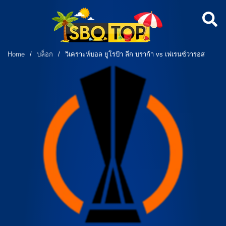
Home
/
บล็อก
/
วิเคราะห์บอล ยูโรป้า ลีก บราก้า vs เฟเรนซ์วารอส