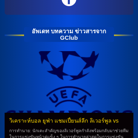
อัพเดท บทความ ข่าวสารจาก
GClub
วิเคราะห์บอล ยูฟ่า แชมเปี้ยนส์ลีก ลิเวอร์พูล vs
กาลาตาซาราย
การทำนาย: นักเตะสำคัญของลิเวอร์พูลกำลังพร้อมกลับมาช่วยทีม
ในการแข่งขันหน้าคู่แข็ง ๆ ในการทำนายล่าสุดในการแข่งขัน