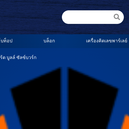
บท็อป
บล็อก
เครื่องคิดเลขพาร์เลย์
ร้ด บูลล์ ซัลซ์บวร์ก