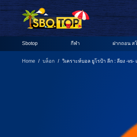
Sbotop
กีฬา
ฝากถอน สโ
Home
/
/
บล็อก
วิเคราะห์บอล ยูโรป้า ลีก : ลียง -vs- เ