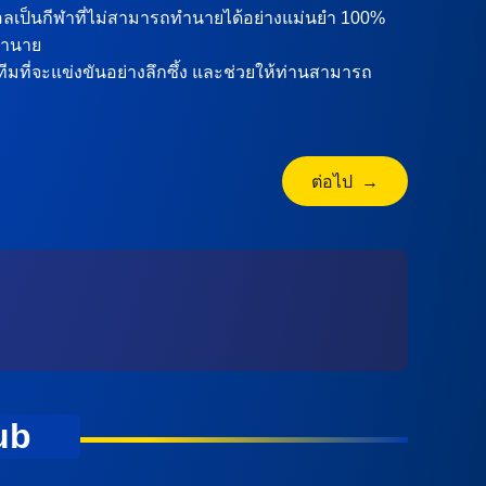
บอลเป็นกีฬาที่ไม่สามารถทำนายได้อย่างแม่นยำ 100%
รทำนาย
ทีมที่จะแข่งขันอย่างลึกซึ้ง และช่วยให้ท่านสามารถ
ต่อไป →
ub