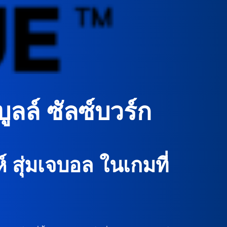
บูลล์ ซัลซ์บวร์ก
 สุ่มเจบอล ในเกมที่