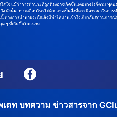
ใส่ใจ แม้ว่าการทำนายที่ถูกต้องอาจเกิดขึ้นแต่อย่างไรก็ตาม ฟุต
หวัง ดังนั้น การเคลื่อนไหวไปด้วยอาจเป็นสิ่งที่ควรพิจารณาในกา
นนี้ ทางการทำนายจะเป็นสิ่งที่ทำให้ท่านเข้าใจเกี่ยวกับสถานการณ์
ด ๆ ที่เกิดขึ้นในสนาม
ย
ัพเดท บทความ ข่าวสารจาก GCl