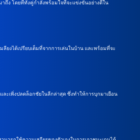
ึง โดยที่ทั้งคู่กำลังพร้อมใจที่จะแข่งขันอย่างดีใน
มลียงได้เปรียบเต็มที่จากการเล่นในบ้าน และพร้อมที่จะ
 และเพิ่งปลดล็อกชัยในลีกล่าสุด ซึ่งทำให้การบุกมาเยือน
ร่และสามารถใช้ความเสถียรของตัวเองในการเอาชนะเกมได้