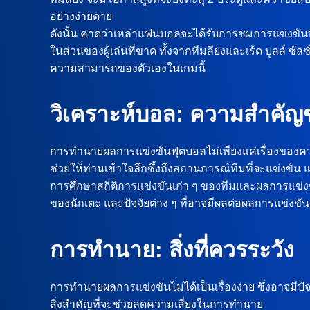
อย่างง่ายดาย
ดังนั้น คาดว่าเหล่าแฟนบอลจะได้รับการชมการแข่งขันที
ในส่วนของผู้เล่นที่ขาด ทั้งจากทีมลียงและเร้ด บูลล์ 
ความสามารถของตัวเองในเกมนี้
วิเคราะห์บอล: ความสำคั
การทำนายผลการแข่งขันฟุตบอลไม่เพียงแค่เรื่องของค
ช่วยให้ท่านเข้าใจลึกซึ้งถึงสถานการณ์ทีมที่จะแข่งขั
การศึกษาสถิติการแข่งขันเก่า ๆ ของทีมและผลการแข่
ของนักเตะ และปัจจัยต่าง ๆ ที่อาจมีผลต่อผลการแข่
การทำนาย: สิ่งที่ควรระวัง
การทำนายผลการแข่งขันไม่ได้เป็นเรื่องง่าย ซึ่งอาจมีป
สิ่งสำคัญที่จะช่วยลดความเสี่ยงในการทำนาย