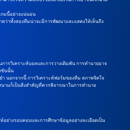
เกมนี้อย่างแน่นอน
่คาดว่าทั้งสองทีมน่าจะมีการพัฒนาและแสดงให้เห็นถึง
ัญในการวิเคราะห์บอลและการวางเดิมพัน การทำนายอาจ
ขันนั้น
ยำ นอกจากนี้ การวิเคราะห์ฟอร์มของทีม สภาพจิตใจ
ณสนามก็เป็นสิ่งสำคัญที่ควรพิจารณาในการทำนาย
คราะห์อย่างรอบคอบและการศึกษาข้อมูลอย่างละเอียดเป็น