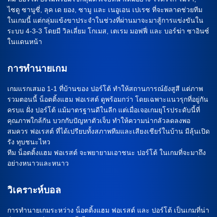
ไซดู ซานูซี่, ลุค เด ยอง, ซามู และ เนอูเอน เปเรซ ที่จะพลาดช่วยทีม
ในเกมนี้ แต่กลุ่มแข้งขาประจำในช่วงที่ผ่านมาจะมาสู้การแข่งขันใน
ระบบ 4-3-3 โดยมี วิลเลี่ยม โกเมส, เตเรม มอฟฟี่ และ บอร์ฆ่า ซาอินซ์
ในแดนหน้า
การทำนายเกม
เกมแรกเสมอ 1-1 ที่บ้านของ ปอร์โต้ ทำให้สถานการณ์ยังสูสี แต่ภาพ
รวมตอนนี้ น็อตติ้งแฮม ฟอเรสต์ ดูพร้อมกว่า โดยเฉพาะแนวรุกที่อยู่กัน
ครบแ ฝั่ง ปอร์โต้ แม้มาตรฐานดีในลีก แต่เมื่อเจอเกมยุโรประดับนี้ที่
คุณภาพใกล้กัน บวกกับปัญหาตัวเจ็บ ทำให้ความน่ากลัวลดลงพอ
สมควร ฟอเรสต์ ที่ได้เปรียบทั้งสภาพทีมและเสียงเชียร์ในบ้าน มีลุ้นเปิด
รัง ทุบชนะไหว
ทีม น็อตติ้งแฮม ฟอเรสต์ จะพยายามเอาชนะ ปอร์โต้ ในเกมที่จะมาถึง
อย่างหนาวและหนาว
วิเคราะห์บอล
การทำนายเกมระหว่าง น็อตติ้งแฮม ฟอเรสต์ และ ปอร์โต้ เป็นเกมที่น่า