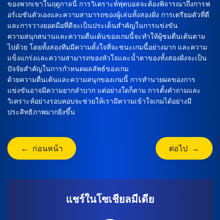
ของพวกเขาในฤดูกาลนี้ การวิเคราะห์ฟุตบอลจะต้องพิจารณาถึงการฟ
อร์เมชันตัวเองและความสามารถของผู้เล่นทั้งสองฝั่ง การเตรียมตัวที่ดี
และการวางยอดมือที่ดีจะเป็นประเด็นสำคัญในการแข่งขัน
ความสนุกสนานและความตื่นเต้นของเกมนี้จะทำให้ผู้ชมตื่นเต้นตาม
ไปด้วย โดยทั้งสองทีมมีความตั้งใจที่จะชนะเกมนี้อย่างมาก และความ
แข็งแกร่งและความสามารถของหัวใจและน้ำตาของทั้งสองฝั่งจะเป็น
ปัจจัยสำคัญในการกำหนดผลลัพธ์ของเกม
ด้วยความตื่นเต้นและความสนุกของเกมนี้ การทำนายผลของการ
แข่งขันอาจมีความยากลำบาก แต่อย่างใดก็ตาม การตั้งคำถามและ
วิเคราะห์อย่างรอบคอบจะช่วยให้เรามีความเข้าใจเกมได้อย่างมี
ประสิทธิภาพมากยิ่งขึ้น
← ก่อนหน้า
ต่อไป →
แชร์ในโซเชียลมีเดีย