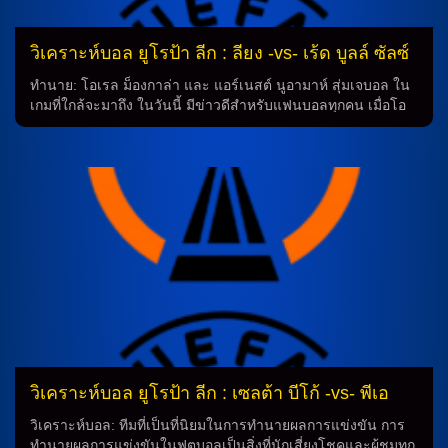
เนื่องจากทั้งสองทีมมีความแข็งแกร่งในด้านต่างๆ […]
วิเคราะห์บอล ยูโรป้า ลีก : ลียง -vs- เร้ด บูลล์ ซัลซ์
บวร์ก
ทำนาย: โอเรล ม็องกาล่า และ แอร์เนสต์ นูอามาห์ สุ่มเจบอล ใน
เกมที่ใกล้จะมาถึง ในวันนี้ มีข่าวดีสำหรับแฟนบอลทุกคน เมื่อโอ
เรล ม็องกาล่า และ แอร์เนสต์ นูอามาห์ ได้รับการชุดลงสนามใน
เกมที่ใกล้จะมาถึง โดยที่ทั้งคู่กำลังพร้อมใจที่จะแข่งขันอย่างดีใน
สนาม การทำนาย: สภาพทีมลียง ทีมลียง กำลังอยู่ในช่วงฟอร์ม
ร้อนแรง พร้อมที่จะต่อสู้ให้ดุสาวกของตัวเองได้เห็นถึงคุณภาพทีม
เหนือชั้นของพวกเขา โดยทีมลียงได้เปรียบเต็มที่จากการเล่นใน
บ้าน และพร้อมที่จะเอาชนะเหล่าอุธรรมจนถึงทีมเจ้าบ้านในเกมนี้
วิเคราะห์ฟุตบอล: สภาพทีมเจ้าบ้าน ในทางกลับกัน เร้ด บูลล์ ซัลซ์
บวร์ก แสดงให้เห็นว่าฟอร์มก่อนหน้านี้ของพวกเขาย่ำแย่ พ่ายแพ้
อย่างต่อเนื่องใน 3 เกมล่าสุด และเพิ่งปลดล็อกชัยในลีกล่าสุด ซึ่ง
ทำให้การบุกมาเยือนของทีมเจ้าถิ่นจะเป็นเรื่องที่ยากลำบาก
วิเคราะห์บอล: ทีมตัวเดียว ทีมลียง จะมีโอกาสสูงที่จะยิงทะลุ 2
ประตูและคว้าชัยสบาย ๆ ในเกมนี้ เนื่องจากสภาพทีมเจ้าบ้านที่ไม่
แข็งแรงเท่าไหร่และสามารถใช้ความเสถียรของตัวเองในการ
เอาชนะเกมได้อย่างง่ายดาย ดังนั้น คาดว่าเหล่าแฟนบอลจะได้รับ
วิเคราะห์บอล ยูโรป้า ลีก : เซลต้า บีโก้ -vs- พีเอ
การชมการแข่งขันที่น่าตื่นเต้นและสนุกสุด ๆ จากเกมนี้ โดยทีมลี
โอเค
ยงจะมีโอกาสชนะในเกมนี้อย่างแน่นอน ในส่วนของผู้เล่นที่ขาด
วิเคราะห์บอล: ทีมที่เป็นที่นิยมในการทำนายผลการแข่งขัน การ
ทั้งจากทีมลียงและเร้ด บูลล์ ซัลซ์บวร์ก นั้น […]
ทำนายผลการแข่งขันในฟุตบอลเป็นสิ่งที่นักเสี่ยงโชคและผู้ชมทุก