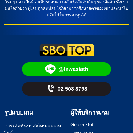
ใหม่ๆ และเป็นผู้เล่นที่ประสบความสำเร็จอันดับต้นๆ ของจีคลับ ซึ่งเขา
นี้ที่มีการแข่งขันอยู่เป็นจำนวนมากทั่วโลก การวิเคราะห์ฟุตบอล
มั่นใจด้วยว่า ผู้เล่นทุกคนที่สนใจก็สามารถศึกษาสูตรของเขาและนำไป
ได้อย่างถูกต้องจึงเป็นสิ่งสำคัญที่จะช่วยให้ผู้เล่น ผู้ชม และนักเดิม
พันมีความเข้าใจเกมและมีโอกาสในการทำนายผลการแข่งขันให้
ปรับใช้ในการลงทุนได้
แม่นยำมากขึ้น ทีมเซลต้า บีโก้ vs. ทีมอีกอร์ ปายาช การทำนาย
ว่าทีมเซลต้า บีโก้ จะชนะเกมกับทีมอีกอร์ ปายาช […]
@lnwasiath
02 508 8798
รูปแบบเกม
ผู้ให้บริการเกม
Goldenslot
การเดิมพันบาสเก็ตบอลออน