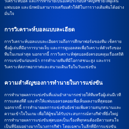
วิเคราะห์บอล และการทำนายเป็นองค์ประกอบสำคัญที่ช่วยให้ผู้เล่น
แฟนบอล และนักพนันสามารถเตรียมตัวให้ดีในการวางเดิมพันได้อย่าง
มั่นใจ
การวิเคราะห์บอลแบบละเอียด
การวิเคราะห์บอลแบบละเอียดรวมถึงการศึกษาฟอร์มของทีม เช็คราย
ชื่อผู้เล่นที่มีอาการบาดเจ็บ และการดูบอลสดเพื่อวิเคราะห์ตัวจริงของ
ทีมในเกมล่าสุด นอกจากนี้ การวิเคราะห์ฟุตบอลยังครอบคลุมเรื่องสถิติ
การแข่งขันก่อนหน้า การทำนายทีมที่มีโอกาสชนะสูง และการ
วิเคราะห์สภาพอากาศและสนามเดินเรือในวันแข่งขัน
ความสำคัญของการทำนายในการแข่งขัน
การทำนายผลการแข่งขันที่แม่นยำสามารถช่วยให้ทีมหรือผู้เล่นมีเวที
การแสดงที่ดี และทำให้แฟนบอลรอคอยเพื่อเห็นผลงานที่สุดยอด
นอกจากนี้ การทำนายผลการแข่งขันยังช่วยเพิ่มความสนุกสนานและ
ความเข้าใจในเกม เพื่อให้ผู้ชมได้รับประสบการณ์ทางกีฬาที่ยิ่งใหญ่
การทำนายผลการแข่งขันฟุตบอลเป็นเรื่องที่ทุกคนต้องมีความสนใจ
เป็นที่นิยมอย่างมากในวงการกีฬา โดยเฉพาะในลีกที่มีการแข่งขัน