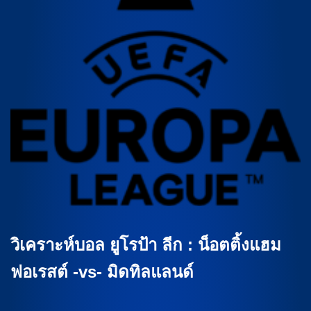
วิเคราะห์บอล ยูโรป้า ลีก : น็อตติ้งแฮม
ฟอเรสต์ -vs- มิดทิลแลนด์