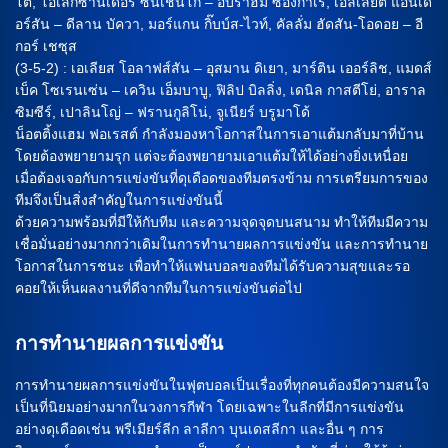
โต้, โอเล็กซานเดอร์ ซินเชนโก้ – อิบราฮิม ซ็องกาเร่, เอลเลียต แอนเด
อร์สัน – ดีลาน บัควา, มอร์แกน กิ๊บบ์ส-ไวท์, คัลลั่ม ฮัดสัน-โอดอย – อี
กอร์ เชซุส
(3-5-2) : เอเลียส โอลาฟส์สัน – อุสมาน ดิเยา, มาร์ติน เออร์ลิช, แมดส์
เบ็ค โซเรนเซ่น – เควิน เอ็มบาบู, ฟิลิป บิลลิ่ง, เดนิล กาสตีโย่, อาราล
ซิมซีร์, เปาลินโญ่ – ฟรานกูลิโน่, จูเนียร์ บรูมาโด้
น็อตติ้งแฮม ฟอเรสต์ กำลังมองหาโอกาสในการเอาแต้มกลับมาที่บ้าน
โดยต้องพยายามรุก แต่จะต้องพยายามเอาแต้มให้ได้อย่างยิ่งเหนื่อย
เมื่อต้องเจอกับการแข่งขันที่ดุเดือดของทีมตรงข้าม การเตรียมการของ
ทีมจึงเป็นสิ่งสำคัญในการแข่งขันนี้
ด้วยความพร้อมที่มีให้กับทีม และความจุดจุดบนสนาม ทำให้ทีมมีความ
เชื่อมั่นอย่างมากกว่าเดิมในการทำนายผลการแข่งขัน และการทำนาย
โอกาสในการชนะ เพื่อทำให้แฟนบอลของทีมได้รับความสุขและรอ
คอยให้เห็นผลงานที่ดีจากทีมในการแข่งขันต่อไป
การทำนายผลการแข่งขัน
การทำนายผลการแข่งขันในฟุตบอลเป็นเรื่องที่ทุกคนต้องมีความสนใจ
เป็นที่นิยมอย่างมากในวงการกีฬา โดยเฉพาะในลีกที่มีการแข่งขัน
อย่างดุเดือดเช่น พรีเมียร์ลีก ลาลีกา บุนเดสลีกา และอื่น ๆ การ