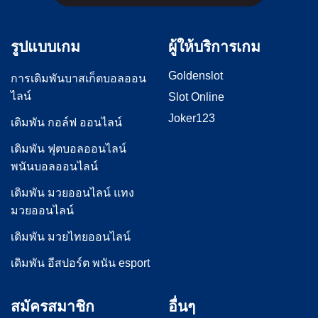
รูปแบบเกม
ผู้ให้บริการเกม
Goldenslot
การเดิมพันบาสเก็ตบอลออน
ไลน์
Slot Online
Joker123
เดิมพัน กอล์ฟ ออนไลน์
เดิมพัน ฟุตบอลออนไลน์
พนันบอลออนไลน์
เดิมพัน มวยออนไลน์ แทง
มวยออนไลน์
เดิมพัน มวยไทยออนไลน์
เดิมพัน อีสปอร์ต พนัน esport
สมัครสมาชิก
อื่นๆ