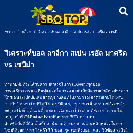
Home
/
บล็อก
/
วิเคราะห์บอล ลาลีกา สเปน เรอัล มาดริด vs เซบีย่า
วิเคราะห์บอล ลาลีกา สเปน เรอัล มาดริด
vs เซบีย่า
ทำนายทีมที่จะได้รับความสำเร็จในการแข่งขันฟุตบอล
การเตรียมการของทีมฟุตบอลในการแข่งขันมักมีความสำคัญอย่างมาก
โดยเฉพาะเมื่อมีผู้เล่นสำคัญบางคนที่ไม่สามารถเข้าร่วมเกมได้ เช่น
ชาเบียร์ อลอนโซ่ ที่ไม่มี อเดร์ มิลิเตา, เทรนท์ อเล็กซานเดอร์-อาร์โน
ลด์, แฟร์กล็องด์ เมนดี้, และดาเนียล การ์บาฆาล ที่สภาพร่างกายไม่
สมบูรณ์ ทำให้ทีมต้องปรับเปลี่ยนยุทธวิธีในการเล่น
สำหรับทีมคีลียัน เอ็มบั๊ปเป้ นั้น จะต้องพยายามเล่นหนักหน่วงในการ
โจมตีด้วยการพา โรดรีโก้ โกเอส, จูด เบลลิงแฮม, และ วินิซิอุส จูเนียร์