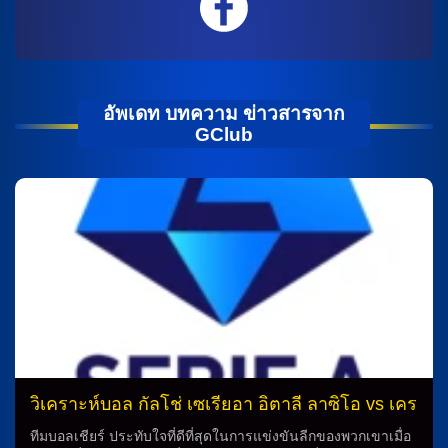
อัพเดท บทความ ข่าวสารจาก
GClub
วิเคราะห์บอล กัลโช่ เซเรียอา อิตาลี ลาซิโอ vs เคร
โมเนเซ่
ทีมบอลเชียร์ ประทับใจที่ดีที่สุดในการแข่งขันลีกของพวกเขาเมื่อ