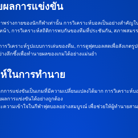
ายผลการแข่งขัน
าพร่างกายของนักกีฬาเท่านั้น การวิเคราะห์บอลเป็นอย่างสำคัญใ
หน้า, การวิเคราะห์สถิติการพบกันของทีมที่ประชันกัน, สภาพสมร
ิ, การวิเคราะห์รูปแบบการเล่นของทีม, การดูฟุตบอลสดเพื่อสังเก
างลึกซึ้งเพื่อทำนายผลของเกมได้อย่างแม่นยำ
ะห์ในการทำนาย
งจากการแข่งขันเป็นเกมที่มีความเปลี่ยนแปลงได้มาก การวิเคราะ
ยผลการแข่งขันได้อย่างถูกต้อง
ะความเข้าใจในกีฬาฟุตบอลอย่างสมบูรณ์ เพื่อช่วยให้ผู้ทำนายสา