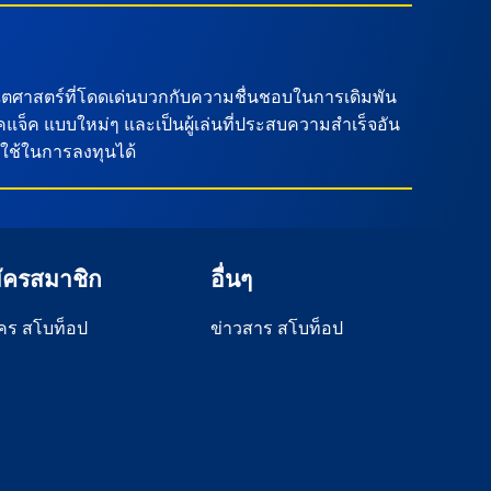
ป็น
ตัวหลักที่นั่งสำรองในบอลยุโรปทั้ง
ีม
ดาบิด เด เคอา, ลูก้า รานิเอรี่, โดโด้,
เพียง
โรลันโด้ มานดราโกร่า, นิโกโล่ ฟา
าจะ
โจลี่, ฟาเบียโน่ ปาริซี่, อัลเบิร์ต กุ๊
มใน
ดมุนดัน และ มอยส์ คีน จะกลับมา
ตศาสตร์ที่โดดเด่นบวกกับความชื่นชอบในการเดิมพัน
รซัม
เป็นตัวจริงทั้งหมด คอสต้า รุนยาอิช
็ค แบบใหม่ๆ และเป็นผู้เล่นที่ประสบความสำเร็จอัน
สำคัญ
เทรนเนอร์ อูดิเนเซ่ โชว์ฟอร์มเยี่ยม
บใช้ในการลงทุนได้
น
เลยเปิดบ้านชนะทีมแกร่งอย่าง นา
ให้
โปลี 1-0 หลังจากที่ก่อนหน้านี้แพ้มา
โดย
2 เกมติดใน 2 รายการ […]
ะ
สวม
ัครสมาชิก
อื่นๆ
ต์
ารถ
คร สโบท็อป
ข่าวสาร สโบท็อป
งมี
ร
หลัง
อาจจะ
บทีมใน
ที่