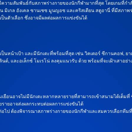
ามสัมพันธ์กับสภาพร่างกายของนักกีฬามากที่สุด โดยเกมที่กำลังจ
่น มิเกล อังเคล ซานเชซ มูนญอซ และคริสเตียน สตูอานี่ ที่มีสภาพร
มเป็นตัวเลือก ซึ่งอาจมีผลต่อผลการแข่งขันได้
นหน้าเป้า และมีนักเตะที่พร้อมที่สุด เช่น วิคเตอร์ ซีกานคอฟ, ยาเ
 บลินด์, และอเล็กซ์ โมเรโน่ ลงคุมแนวรับ ด้วย พร้อมที่จะเฝ้าเสาอย่
เยือนอาจไม่มีนักเตะหลากหลายรายที่สามารถเข้าสนามได้เต็มที่ ซึ
หลายรายอาจส่งผลกระทบต่อผลการแข่งขันได้
อไป ต้องพิจารณาสภาพร่างกายของนักกีฬาและสมควรเลือกทีมที่มีนั