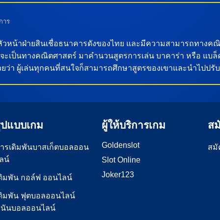
้เสียเกมให้กับ อตาลันต้า
จบลงด้วยคะแนนเสมอ 2-2 ซึ่งเ
 1-2 ที่สนามเหย้า ในขณะที่
ผลงานที่ยอดเยี่ยมของทั้งสองท
้ จิลาร์ดิโน่ ก็แพ้ให้กับ
สำหรับเอซี มิลานที่มีผลงานแพ้
การ
-1 ในเกมล่าสุด. ฟาบิโอ ปิ
เกมเดียวจาก 5 นัดที่ผ่านมา น่
โดดเด่นก่อนอื่นด้วยการ
ต้องพัฒนาการแข่งขันเพิ่มเติ
งหัวหน้าฝ่ายสินเชื่อธนาคารดังของไทย และมีความสามารถทางคณิ
ปลงของทีม หลังจากที่ฟาบิ
เกมถัดไป เพื่อเพิ่มโอกาสในกา
ะเป็นทางคณิตศาสตร์ มาคำนวนสูตรการเล่น บาคาร่า หรือ แบล็คแจ
าเน่ ได้เสียเกมให้กับ อตา
บ้าลีกา ยิ่งแล้วก็หากมีผู้เล่นที่
จด้วยว่า ผู้เล่นทุกคนที่สนใจก็สามารถศึกษาสูตรของเขาและนำไปปรั
วุดหวิด 1-2 ทีมจึงต้องปรับ
ต้องลงเตะบอลในเกมสำคัญ ใ
กโฟร์ให้ เยร์รี่ มีน่า ยืน
ขณะเดียวกัน ทีมกรอสโซ่แสดง
์กับ ฮวน โรดรีเกซ ในเกม
เห็นถึงความแข็งแกร่งของทีม
โก ปาเลสตร้า. ซิโต ลูวุมโบ้
การเล่นอย่างมีความสาคัญแล
ล่น แอฟริกัน คัพ ออฟ เน
ความยากลำบาก โดยเฉพาะที่
บ แองโกล่า […]
ครีมจากเจ้าของบทเพลง Baby
รูปแบบเกม
ผู้ให้บริการเกม
สม
เพราะคุณคริสเตียน ธอร์สต์เฟ็ด
ต้องติดโทษแบน ทำให้ไม่สาม
Goldenslot
ารเดิมพันบาสเก็ตบอลออน
สมั
เข้าสนามเล่นในเกมนี้ได้ แถมยั
นักเตะอื่นๆที่สภาพร่างกายไม่
ลน์
Slot Online
สมบูรณ์ และเจ็บเสียต่อจากกา
Joker123
แข่งขันก่อนหน้า ในด้านอื่น
ดิมพัน กอล์ฟ ออนไลน์
โมเมนตัมของทีมก็เริ่มกลับมา
ดิมพัน ฟุตบอลออนไลน์
จากคว้าชัยในเกมล่าสุด ซึ่งนี้
ช่วยเสริมสร้างความเชื่อให้กั
นันบอลออนไลน์
การแข่งขันในอนาคต เป็นไปได้