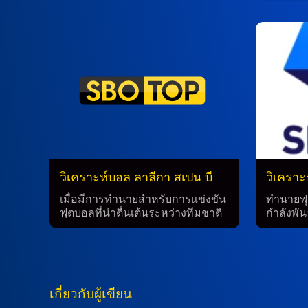
วิเคราะห์บอล ลาลีกา สเปน บี
วิเคราะ
ยาร์เรอัล vs บาร์เซโลน่า
อิตาลี ก
เมื่อมีการทำนายสำหรับการแข่งขัน
ทำนายฟุ
ฟุตบอลที่น่าตื่นเต้นระหว่างทีมชาติ
กำลังพันธ
อังกฤษกับทีมชาติอิตาลีในวันที่ 12
โน่ ในก
กันยายน ที่ผ่านมา มีข้อมูลที่น่า
บิโอ ปิซ
สนใจเกี่ยวกับนักเตะที่จะได้รับการ
จิลาร์ดิ
เลือกเข้าร่วมเกมนี้ โดยมีการทำนาย
การแข่งข
ตามที่ได้อ่านได้จากข่าวล่าสุด มาร์
การแข่งข
เกี่ยวกับผู้เขียน
เซลีโน การ์เซีย โตราล ไม่มี โธมัส
ดีเมื่อเท