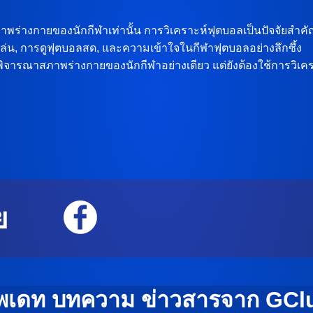
พร่างกายของนักกีฬาเท่านั้น การวิเคราะห์ฟุตบอลเป็นปัจจัยสำค
เล่น, การดูฟุตบอลสด, และความเข้าใจในกีฬาฟุตบอลอย่างลึกซึ้ง
พิจารณาสภาพร่างกายของนักกีฬาอย่างเดียว แต่ยังต้องใช้การวิเค
ย
ัพเดท บทความ ข่าวสารจาก GCl