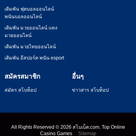
เดิมพัน ฟุตบอลออนไลน์
พนันบอลออนไลน์
เดิมพัน มวยออนไลน์ แทง
มวยออนไลน์
เดิมพัน มวยไทยออนไลน์
เดิมพัน อีสปอร์ต พนัน esport
สมัครสมาชิก
อื่นๆ
สมัคร สโบท็อป
ข่าวสาร สโบท็อป
All Rights Reserved ©
2026
สโบเบ็ต.com. Top Online
Casino Games
Sitemap