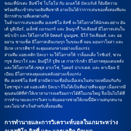
ขณะที่นักเตะ อีนซ์โซ่ โบโยโม่ กับ อเนสโต้ บัลเบร์เด้ ก็ยังมีความ
พร้อมที่จะเข้าสนามเติมทีมชาติ อาจเป็นได้ว่าการเล่นของทั้งสองทีมจะ
มีการทำนายที่แตกต่างกัน
ในด้านการเล่นของทีม อเลสซิโอ ลิสซี่ จะให้โอกาสให้นักเตะอย่าง อัน
เต้ บูดีเมียร์, อเล็กซ์ เบเรนเกร์ และ อินญากี้ วิลเลียมส์ มีโอกาสเล่นใน
หน้าเป้า และให้โอกาสให้ บิคตอร์ มูนญอซ, นีโก้ วิลเลียมส์, และ ออ
ยอาน ซานเซ็ต มีโอกาสเดินเกมรุก ในขณะที่ จอน มอนกาโยล่า และ
มิเกล เจาเรคีซาร์ จะคุมแดนกลางอย่างแข็งแกร่ง
ส่วนทีม แอธเลติก บิลเบา จะให้โอกาสให้ วาล็องแต็ง โรซิเย่ร์, ฆวน
กรูซ อัลบาโร่ และ อินญีโก้ รูอีซ เด กาลาร์เรต้า มีโอกาสคุมแดนหลัง
และให้โอกาสให้ เฆซุส อาเรโซ่, ไอตอร์ ปาเรเดส, และ ดาเนียล บี
เบียน มีโอกาสลงคุมแดนหลังอย่างแข็งแกร่ง
ทีม อเลสซิโอ ลิสซี่ อาจมีความเชื่อมั่นเมื่อเล่นในสนามเหมือนกันกับ
โอซาซูน่า แต่ แอธเลติก บิลเบา ก็ไม่ได้เป็นทีมง่ายที่จะดูถูก เนื่องจากมี
คุณสมบัติที่ทำให้เขาสามารถเตรียมการได้ดีในเกมใหญ่ จึงเป็นไปได้ที่
การทำนายและการวิเคราะห์บอลอาจช่วยให้เกมนี้มีความสนุกสนาน
และไม่น่าสำเร็จสำหรับทั้งสองทีม
การทำนายและการวิเคราะห์บอลในเกมระหว่าง