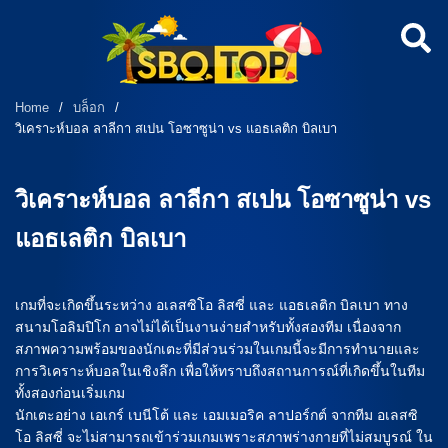
Home
/
บล็อก
/
วิเคราะห์บอล ลาลีกา สเปน โอซาซูน่า vs แอธเลติก บิลเบา
วิเคราะห์บอล ลาลีกา สเปน โอซาซูน่า vs
แอธเลติก บิลเบา
เกมที่จะเกิดขึ้นระหว่าง อเลสซิโอ ลิสซี่ และ แอธเลติก บิลเบา ทาง
สนามโอลิมปิโก อาจไม่ได้เป็นงานง่ายสำหรับทั้งสองทีม เนื่องจาก
สภาพความพร้อมของนักเตะที่มีส่วนร่วมในเกมนี้จะมีการทำนายและ
การวิเคราะห์บอลในเชิงลึก เพื่อให้ทราบถึงสถานการณ์ที่เกิดขึ้นในทีม
ทั้งสองก่อนเริ่มเกม
นักเตะอย่าง เอเกร์ เบนีโต้ และ เอมเมอริค ลาปอร์กต์ จากทีม อเลสซิ
โอ ลิสซี่ จะไม่สามารถเข้าร่วมเกมเพราะสภาพร่างกายที่ไม่สมบูรณ์ ใน