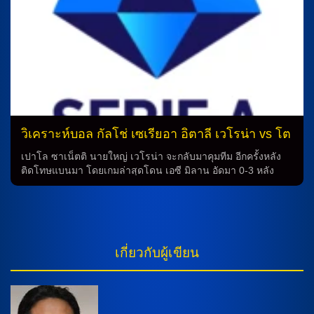
ทีมชาติ ในขณะเดียวกัน อิบรา ดีอาซก็กำลังเดินทางไปเล่นกับทีม
ชาติ และมีรายงานว่า อัลบาโร่ การ์เรราส กับ เอ็นดริค เฟลีเป้ ได้
รับการพ้นโทษแบนและกลับมาเข้าร่วมทีมอีกครั้ง เรายังเห็นการ
ทำนายสภาพร่างกายของนักเตะมานูเอล หลุยส์ เปเยกรีนี่ ที่ไม่มี
อีสโก้ อาลาร์กอน ก่อนการเดินทางไปเล่นกับทีมชาติ อัยการณ์ที่
รุนแรงก็มีในทีมเชียร์ในการเห็นโซฟียาน อัมราบัต, อับเด เอซ
ซาลซูลี่, และเซดริก บากอมบู ว่ากำลังเดินทางไปเล่นกับทีมชาติ
นอกจากนี้ยังมีการทำนายสภาพร่างกายของเจ้าของบทเพลงฮิต
“มานูเอล” คือ ดีเอโก้ ยอเรนเต้ และ จูเนียร์ ฟีร์โป ที่พร้อมเพื่อเป็น
ตัวเลือกในการแข่งขัน การทำนายนี้ช่วยให้เราเห็นภาพรวมของ
วิเคราะห์บอล กัลโช่ เซเรียอา อิตาลี เวโรน่า vs โต
ทีมชาติก่อนการแข่งขันเพื่อวิเคราะห์บอลที่แม่นยำของนัก
ริโน่
วิเคราะห์บอล โดยมีนักเตะที่สามารถเล่นในตำแหน่งต่างๆ ให้ทีม
เปาโล ซาเน็ตติ นายใหญ่ เวโรน่า จะกลับมาคุมทีม อีกครั้งหลัง
มีความแข็งแกร่งในทุกส่วนของสนาม เช่น กอนซาโล่ การ์เซีย
ติดโทษแบนมา โดยเกมล่าสุดโดน เอซี มิลาน อัดมา 0-3 หลัง
ตอร์เรส […]
ชนะมา 2 นัดติดต่อกันในลีก การทำนายตำแหน่งที่ 2 ของลีกใหญ่
สำหรับ ซาเน็ตติ นายใหญ่ เวโรน่า กำลังพบกับความท้าทายใหม่
หลังจากที่ได้รับโทษแบนจากการแข่งขันก่อนหน้านี้ โดยเกมล่าสุด
เขาต้องเผชิญกับเอซี มิลาน ในเกมที่จบลงด้วยคะแนน 0-3 หลัง
จากชนะเกม 2 นัดติดต่อกันในลีก ในเกมนี้ ทีมจะต้องเล่นโดยไม่มี
เกี่ยวกับผู้เขียน
โทมาส ซุสลอฟ ที่ยังเจ็บอยู่ และจะต้องพักเพื่อจัดฟอร์เมชั่นของทีม
ด้าน ฌอง-ดาเนี่ยล อัคปา-อัคโปร ต้องเช็กฟิต ในขณะที่ ราฟิค
เบลกาลี่ ที่รับใช้ชาติก็จะกลับมาเสริมทัพในการแข่งขัน แอฟริกัน
คัพ ออฟ เนชันส์ และจะได้รับความช่วยเหลือจาก มาร์ติน เฟรเซ่
ที่พ้นโทษแบนกลับมา ลอเรนโซ่ มอนติโป จะยังคงเป็นเสาหลักใน