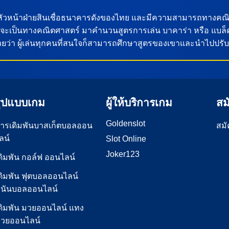
เมนดี้, และเทรนท์ อเล็กซาน
หน้าเดิมอย่าง เควิน เดอ บรอยน
ร์โนลด์ ซึ่งทั้งหมดมีสภาพ
เมลู ลูกากู และ อ็องเดร-ฟร็องค
งหัวหน้าฝ่ายสินเชื่อธนาคารดังของไทย และมีความสามารถทางคณิ
ม่สมบูรณ์ ส่วน บราอิม ดี
โบ อ็องกีสซ่า เนื่องจากอากา
ะเป็นทางคณิตศาสตร์ มาคำนวนสูตรการเล่น บาคาร่า หรือ แบล็คแจ
ังเดินทางไปเล่นในทีมชาติ
เจ็บ ขณะเดียวกัน บิลลี่ กิลมอร
จด้วยว่า ผู้เล่นทุกคนที่สนใจก็สามารถศึกษาสูตรของเขาและนำไปปรั
ผนการเล่น ในเกมนี้อาร์ดา
อเล็กซ์ เมเร็ต ก็ยังไม่พร้อมใน
ีลียัน เอ็มบั๊ปเป้, และวินิซิอุส
เข้าร่วมเกม แต่ ชวน เชซุส จะม
จะเป็นนักเตะที่เล่นในแนวรุก
โอกาสกลับมาคุมเกมรับร่วมกั
อาร์โด้ กามาวิงก้า, โอเร
แซม เบอเคม่า และ อาเมียร์ […
อาเมนี่, และจูด เบลลิงแฮม
ักเตะแนวกลาง ในทวีป
รูปแบบเกม
ผู้ให้บริการเกม
สม
ับ เฟเดรีโก้ วัลเวร์เด้, ราอูล
อ, และดีน เฮาเซ่น ที่จะ
Goldenslot
ารเดิมพันบาสเก็ตบอลออน
สมั
ตะแนวรับ โดยมี ติโบต์ กูร์ก
เฝ้าเสา ความมั่นใจในการ
ลน์
Slot Online
 หลังจากการพลาดในการ
Joker123
่อนหน้านี้ ทำให้ทีมต้องการ
ดิมพัน กอล์ฟ ออนไลน์
าและกลับมาเพิ่มความมั่นใจ
ดิมพัน ฟุตบอลออนไลน์
 […]
นันบอลออนไลน์
ดิมพัน มวยออนไลน์ แทง
วยออนไลน์