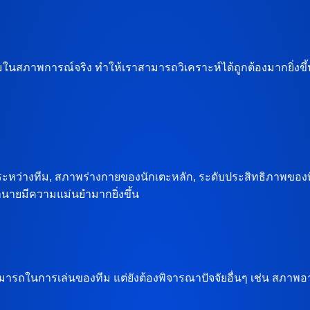
มในสภาพการณ์จริง ทำให้เราสามารถวิเคราะห์ได้ถูกต้องมากยิ่งขึ
่างทีม, สภาพร่างกายของนักเตะหลัก, ระดับประสิทธิภาพของทีมใน
ำนายมีความแม่นยำมากยิ่งขึ้น
ในการเล่นของทีม แต่ยังต้องพิจารณาปัจจัยอื่นๆ เช่น สภาพอากาศ,