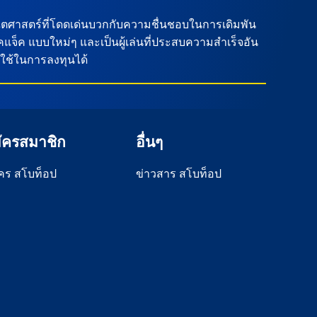
์, โร
และรอการยืนยันจากแพทย์ กาบริเอ
์ ซัม
เล่ ซัปปา และ ริยาด อิดริสซี่ จะกลับ
ตศาสตร์ที่โดดเด่นบวกกับความชื่นชอบในการเดิมพัน
รบาด
มาเป็นตัวจริงอีกครั้ง แดนกลางชุด
็ค แบบใหม่ๆ และเป็นผู้เล่นที่ประสบความสำเร็จอัน
์ และ
เดิมกับ มิเชล อโดโป, มัตเตโอ ปราติ
บใช้ในการลงทุนได้
การ
และ ลูก้า มาซซิเตลลี่ ในแนวหน้า
ี
มาร์โก ปาเลสตร้า มีโอกาสเข้าสู้เซ
บ
บาสเตียโน่ เอสโปซิโต้ ในการ
]
แข่งขันถัดไป **ยูเวนตุสเต็มกำลัง**
[…]
ัครสมาชิก
อื่นๆ
คร สโบท็อป
ข่าวสาร สโบท็อป