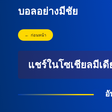
บอลอย่างมีชัย
← ก่อนหน้า
แชร์ในโซเชียลมีเดี
อ