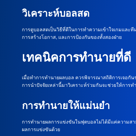
วิเคราะห์บอลสด
การดูบอลสดเป็นวิธีที่ดีในการทำความเข้าใจเกมและที
การสร้างโอกาส, และการป้องกันของทั้งสองฝ่าย
เทคนิคการทำนายที่ดี
เมื่อทำการทำนายผลบอล ควรพิจารณาสถิติการเจอกันระหว
การนำปัจจัยเหล่านี้มาวิเคราะห์ร่วมกันจะช่วยให้การท
การทำนายให้แม่นยำ
การทำนายผลการแข่งขันในฟุตบอลไม่ได้มีแค่ความสามารถ
ผลการแข่งขันด้วย