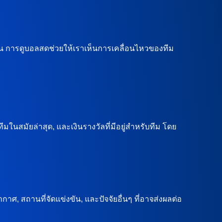
้น การดูบอลสดช่วยให้เราเห็นการเคลื่อนไหวของทีม
สมัยล่าสุด, และเงินรางวัลที่มีอยู่สำหรับทีม โดย
 สถานที่จัดแข่งขัน, และปัจจัยอื่นๆ ที่อาจส่งผลต่อ