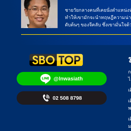
เพื่อความมั่นใจในตำแหน่งหน้าเป้า
กล็องด์ 
โดยมีนักเตะเช่น โอมาร์ มาสกา
เดอร์-อา
ชายวัยกลางคนที่เคยนั่งตำแหน่
เรลล์ และ ซามู คอสต้า ที่จะเป็น
ร่างกายไ
ทำให้เขามักจะนำทฤษฎีความน่าจ
กำลังใจให้ทีม แมนเชสเตอร์
อาซ กำล
ดับต้นๆ ของจีคลับ ซึ่งเขามั่นใ
ยูไนเต็ด ส่วนทีมแข่ง แมนเชสเตอร์
การวางแ
ยูไนเต็ด จะต้องพยายามเอาชนะทีม
กูเลอร์, ค
เจ้าบ้าน เพื่อก้าวขึ้นในตารางอันดับ
จูเนียร์ 
โดยมีนักเตะเช่น ออยอาน ซานเซต,
ส่วนเอดู
และ นีโก้ วิลเลียมส์ ที่จะต้องมุ่งหน้า
เลียง ชู
ไปสู่เป้าหมาย วิเคราะห์ผลการ
จะเป็นน
แข่งขัน บิลเบา แม้ฟอร์มปีนี้จะไม่นิ่ง
เดียวกันก
เหมือนเดิม แต่ภาพรวมก่อนเกมยังดู
อาเซนซีโ
ก
เหนือกว่า มายอร์ก้า ทั้งในแง่
เป็นนักเ
@lnwasiath
ศักยภาพและความเขี้ยวในบ้าน
ตัวส์ ลง
ไ
ขณะที่ทีมเยือนกำลังเป๋ แพ้มา 3 จาก
แข่งขัน
4 นัดหลังสุด อีกทั้งสถิติการพบกัน
แข่งขันก
เ
ช่วงหลัง บิลเบา ไม่เป็นรองเลย […]
กู้ศรัทธ
02 508 8798
เ
ในตัวเอง
พ
เ
ม