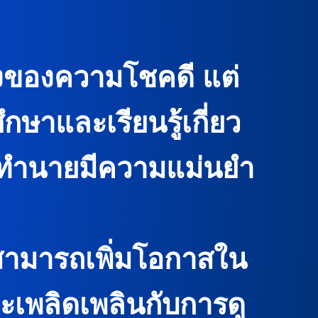
องของความโชคดี แต่
าและเรียนรู้เกี่ยว
ารทำนายมีความแม่นยำ
สามารถเพิ่มโอกาสใน
ะเพลิดเพลินกับการดู