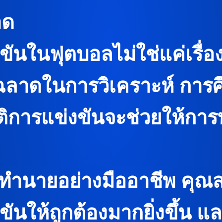
าด
นในฟุตบอลไม่ใช่แค่เรื่
าดในการวิเคราะห์ การศึกษ
ถิติการแข่งขันจะช่วยให้ก
ทำนายอย่างมืออาชีพ คุณ
ให้ถูกต้องมากยิ่งขึ้น แล