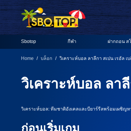
Sbotop
กีฬา
ฝากถอน สโ
Home
/
/
บล็อก
วิเคราะห์บอล ลาลีกา สเปน เรอัล เบติ
วิเคราะห์บอล ลาลี
วิเคราะห์บอล: ทีมชาติอังเคลและบียาร์รีลพร้อมเผชิญห
ก่อนเริ่มเกม