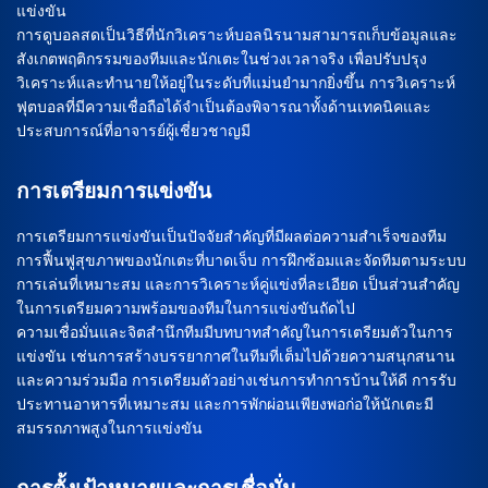
แข่งขัน
การดูบอลสดเป็นวิธีที่นักวิเคราะห์บอลนิรนามสามารถเก็บข้อมูลและ
สังเกตพฤติกรรมของทีมและนักเตะในช่วงเวลาจริง เพื่อปรับปรุง
วิเคราะห์และทำนายให้อยู่ในระดับที่แม่นยำมากยิ่งขึ้น การวิเคราะห์
ฟุตบอลที่มีความเชื่อถือได้จำเป็นต้องพิจารณาทั้งด้านเทคนิคและ
ประสบการณ์ที่อาจารย์ผู้เชี่ยวชาญมี
การเตรียมการแข่งขัน
การเตรียมการแข่งขันเป็นปัจจัยสำคัญที่มีผลต่อความสำเร็จของทีม
การฟื้นฟูสุขภาพของนักเตะที่บาดเจ็บ การฝึกซ้อมและจัดทีมตามระบบ
การเล่นที่เหมาะสม และการวิเคราะห์คู่แข่งที่ละเอียด เป็นส่วนสำคัญ
ในการเตรียมความพร้อมของทีมในการแข่งขันถัดไป
ความเชื่อมั่นและจิตสำนึกทีมมีบทบาทสำคัญในการเตรียมตัวในการ
แข่งขัน เช่นการสร้างบรรยากาศในทีมที่เต็มไปด้วยความสนุกสนาน
และความร่วมมือ การเตรียมตัวอย่างเช่นการทำการบ้านให้ดี การรับ
ประทานอาหารที่เหมาะสม และการพักผ่อนเพียงพอก่อให้นักเตะมี
สมรรถภาพสูงในการแข่งขัน