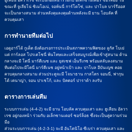
ฮูเลียน อัลวาเรซ จะเป็นกองหน้าร่วมกับ อเล็กซานเดอร์ ซอร์ล็อธ ใน
ขณะที่ จูเลียโน่ ซิเมโอเน่, จอห์นนี่ การ์โดโซ่, และ ปาโบล บาร์รีออส
จะเป็นกลางสนาม ส่วนหลังคุมลงคุมด้านหลังจะมี ยาน โอบลัค ที่
ควบคุมเสา
การทำนายทีมต่อไป
เอดูอาร์โด้ กูเด็ต ยังต้องรอการประเมินสภาพความฟิตของ ลูกัส โบเย่
แต่ การ์ลอส โปรเตโซนี่ พ้นโทษและเสร็จสมบูรณ์เพื่อเข้าสู่สนาม ด้าน
กลางจะมี โตนี่ มาร์ตีเนซ และ ยุสเซฟ เอ็นรีเกซ พร้อมสลับลงสนาม
ทีมต่อไปจะมีโตนี่ มาร์ตีเนซ อยู่หน้าเป้า และ ปาโบล อีบันเญซ คอย
ควบคุมกลางสนาม ส่วนประตูจะมี โจนาธาน กาสโตร จอนนี่, ฟากุน
โด้ เตนาญ่า, จอน ปาเชโก้, และ บิคตอร์ ปาราด้า ลงรับ
ตารางการเล่นทีม
ระบบการเล่น (4-4-2) จะมี ยาน โอบลัค ควบคุมเสา และ ฮูเลียน อัลวา
เรซ อยู่กองหน้า ร่วมกับ อเล็กซานเดอร์ ซอร์ล็อธ ซึ่งจะเป็นคู่ความร่วม
มือ
ส่วนระบบการเล่น (4-2-3-1) จะมี อันโตนิโอ ซีเบร่า ควบคุมเสา และ