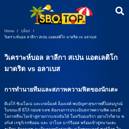
Home
/
บล็อก
/
วิเคราะห์บอล ลาลีกา สเปน แอตเลติโก มาดริด vs อลาเบส
วิเคราะห์บอล ลาลีกา สเปน แอตเลติโก
มาดริด vs อลาเบส
การทำนายทีมและสภาพความฟิตของนักเตะ
ดีเอโก้ ซิเมโอเน่ และเกลม็องต์ ล็องเล่ต์ พบปัญหาสุขภาพที่ไม่สมบูรณ์
ในขณะที่ นีโก้ กอนซาเลซ ต้องรอการประเมินสภาพความฟิต และมี
โอกาสที่จะไม่เข้าสู่สายการแข่งขันได้ ในทวีปอเมริกา อย่างไรก็ตาม ฆ
อร์เค่ เรซูร์เรกซิออน และ ปาโบล บาร์รีออส พร้อมเข้าสู่สนามเตะ