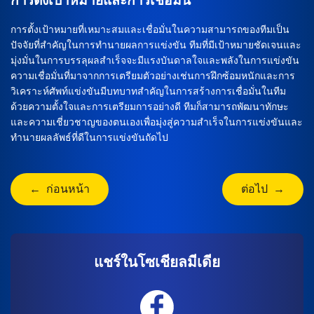
การตั้งเป้าหมายและการเชื่อมั่น
การตั้งเป้าหมายที่เหมาะสมและเชื่อมั่นในความสามารถของทีมเป็น
ปัจจัยที่สำคัญในการทำนายผลการแข่งขัน ทีมที่มีเป้าหมายชัดเจนและ
มุ่งมั่นในการบรรลุผลสำเร็จจะมีแรงบันดาลใจและพลังในการแข่งขัน
ความเชื่อมั่นที่มาจากการเตรียมตัวอย่างเช่นการฝึกซ้อมหนักและการ
วิเคราะห์ศัพท์แข่งขันมีบทบาทสำคัญในการสร้างการเชื่อมั่นในทีม
ด้วยความตั้งใจและการเตรียมการอย่างดี ทีมก็สามารถพัฒนาทักษะ
และความเชี่ยวชาญของตนเองเพื่อมุ่งสู่ความสำเร็จในการแข่งขันและ
ทำนายผลลัพธ์ที่ดีในการแข่งขันถัดไป
← ก่อนหน้า
ต่อไป →
แชร์ในโซเชียลมีเดีย