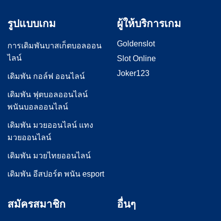
รูปแบบเกม
ผู้ให้บริการเกม
Goldenslot
การเดิมพันบาสเก็ตบอลออน
ไลน์
Slot Online
Joker123
เดิมพัน กอล์ฟ ออนไลน์
เดิมพัน ฟุตบอลออนไลน์
พนันบอลออนไลน์
เดิมพัน มวยออนไลน์ แทง
มวยออนไลน์
เดิมพัน มวยไทยออนไลน์
เดิมพัน อีสปอร์ต พนัน esport
สมัครสมาชิก
อื่นๆ