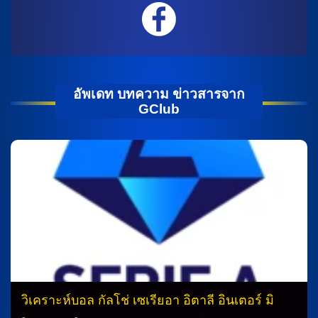
อัพเดท บทความ ข่าวสารจาก
GClub
วิเคราะห์บอล กัลโช่ เซเรียอา อิตาลี อินเตอร์ มิ
ลาน vs ปิซ่า