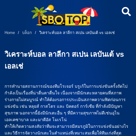
Home
/
บล็อก
/
วิเคราะห์บอล ลาลีกา สเปน เลบันเต้ vs เอลเช่
วิเคราะห์บอล ลาลีกา สเปน เลบันเต้ vs
เอลเช่
การทำนายสถานการณ์ของทีมโรเจอร์ บรูเก้ในการแข่งขันครั้งถัดไป
กำลังเป็นเรื่องที่น่าตื่นตาตื่นใจ เนื่องจากมีนักเตะหลายคนที่สภาพ
ร่างกายไม่สมบูรณ์ ทำให้ต้องรอการประเมินสภาพความฟิตก่อนการ
แข่งขัน เช่น หลุยส์ กาสโตร และ บิคตอร์ การ์เซีย ที่กำลังมีปัญหา
สุขภาพ นอกจากนี้ยังมีนักเตะอื่น ๆ ที่มีความสุขภาพไม่ดีเช่นอุไน
เอลเคซาบาล และมาตีอัส โมเรโน่
ทำให้เกิดความสงสัยว่าทีมจะสามารถมีสมรภูมิในการแข่งขันอย่างไร
และวิธีการจัดวางนักเตะในตำแหน่งที่เหมาะสมเพื่อให้ทีมเก่งที่สุด