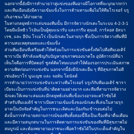
นอกจากนี้ยังมีการทำนายว่าคู่แข่งของทีมอาจมีโอกาสที่จะบุกมากกว่า
และทีมเยือนยังมีความเข้มแข็งในการต้านทานเพื่อไม่ให้ทีมโรเจอร์ บรู
เก้เอาชนะได้ง่ายดาย
ในทางกลยุทธ์การเล่นของทีมนั้น มีการจัดวางนักเตะในระบบ 4-2-3-1
โดยมีแม็ทธิว ไรอันเป็นผู้คุมแนวรับ และการีม ตุนเด้, การ์ลอส อัลบา
เรซ, และ อีบัน โรเมโร่ เป็นนักเตะในสายรุก ซึ่งเป็นการจัดวางทีมที่มี
ความสมเหตุสมผลและเข้มแข็ง
ส่วนทีมเยือนที่เตรียมตัวให้พร้อมในการแข่งขันครั้งถัดไปคือทีมเอเดิร์
ซาราเบีย ที่กำลังเผชิญกับปัญหาสุขภาพของบาดใจ อุบัติการณ์ที่น่า
เห็นใจคือการที่บิคตอร์ ชูสต์ติดโทษแบนทำให้ต้องรอการประเมินสภาพ
ความฟิตก่อนการแข่งขัน นอกจากนี้ยังมีนักเตะอื่น ๆ ที่มีสุขภาพไม่ดี
เช่นอัลบาโร่ นูนเญซ และ จอห์น โดนัลด์
การทำนายว่าการแข่งขันระหว่างทีมโรเจอร์ บรูเก้กับทีมเอเดิร์ ซารา
เบียจะเป็นการแข่งขันที่น่าติดตามอย่างมาก และทีมที่สามารถจัดวาง
นักเตะให้เหมาะสมและมีกลยุทธ์เล่นที่แข็งแรงอาจจะคว้าชัยได้
สำหรับทีมเอเดิร์ ซาราเบียความเข้มแข็งของนักเตะที่เล่นในสายรุก
อาจเป็นปัจจัยสำคัญในการชนะเลิศและป้องกันเข้ารอบต่อไป
ดังนั้นการทำนายสถานการณ์ของทีมทั้งสองนี้จึงเป็นเรื่องที่น่าตื่นเตือน
และมีความสนุกสนานในการติดตามการแข่งขันของทีมที่มีสุขภาพไม่
สมบูรณ์ และต้องพยายามเอาชนะเพื่อคว้าชัยได้ในประเด็นสำคัญใน