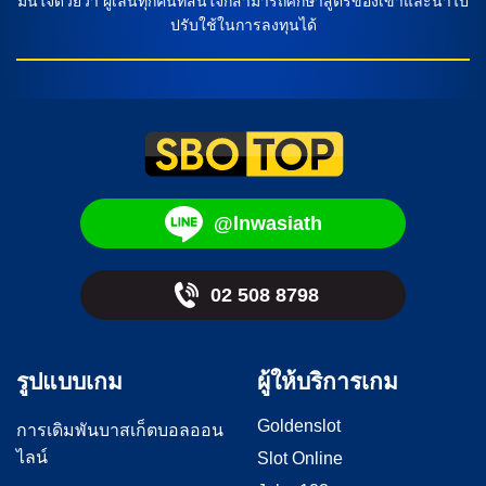
มั่นใจด้วยว่า ผู้เล่นทุกคนที่สนใจก็สามารถศึกษาสูตรของเขาและนำไป
ปรับใช้ในการลงทุนได้
@lnwasiath
02 508 8798
รูปแบบเกม
ผู้ให้บริการเกม
Goldenslot
การเดิมพันบาสเก็ตบอลออน
ไลน์
Slot Online