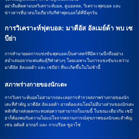
อย่าลืมติดตามบทวิเคราะห์บอล, ดูบอลสด, วิเคราะฟุตบอล และ
ข่าวสารที่น่าสนใจเกี่ยวกับกีฬาฟุตบอลได้ที่นี่ทุกวัน
การวิเคราะห์ฟุตบอล: มาตีอัส อัลเมย์ด้า พบ เซ
บีย่า
การทำนายผลการแข่งขันฟุตบอลเป็นศาสตร์ที่มีความนึกถึงอย่าง
สม่ำเสมอจากแฟนพันธุ์กีฬาต่างๆ โดยเฉพาะในการแข่งขันระหว่าง
มาตีอัส อัลเมยด้า และ เซบีย่า ที่จะเกิดขึ้นในไม่ช้านี้
สภาพร่างกายของนักเตะ
การวิเคราะห์บอลไม่สามารถละเลยการสำรวจสภาพร่างกายของนัก
เตะที่สำคัญ มาตีอัส อัลเมยด้า อาจต้องเล่นโดยไม่มีบางส่วนของนักเตะ
หลักที่อาจส่งผลกระทบต่อความสามารถในเกมนี้ ในขณะเดียวกัน เซบี
ย่าก็ต้องพบกับความไม่แน่ใจจากสถานการณ์สุขภาพของนักเตะสำคัญ
เช่น อดัมส์ อากอร์ และ กาเบรียล ซูอาโซ่