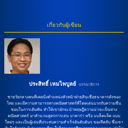
ติดต่อกันอย่างน่าประทับใจ การเติบโตของทีม เกมนี้เปาโล วาโน
ลี่ ยังไม่มีนักเตะสำคัญเช่น ทาริค แลมพ์ตีย์ที่เจ็บไป นอกจากนี้
มอยส์ คีน และ เอดิน เชโก้ ก็ต้องเช็กฟิตก่อนเข้าสนาม โรแบร์โต้
ปิกโกลี่ ที่ทำประตูให้ทีมในเกมที่ผ่านมายังคงความมั่นใจโดยจะให้
เกี่ยวกับผู้เขียน
นิกโกโล่ ฟอร์ตินี่ มาร่วมเกมรุกริมเส้นช่วยกับ อัลเบิร์ต กุ๊ดมุนด์สัน
และ มาร์ค เบรสชานินี่ ในการคุมเกมกับ เชอร์ เอ็นดูร์ โดยมี โด
โด้, ปิเอโตร โคมุซโซ่, มาริน ปอนกราซิช และ โรบิน โกเซนส์
คุมเกมรับ ผู้รักษาประตูเป็น ดาบิด เด เคอา ทีมฟาบิโอ ปิซาคาเน่
ทีมฟาบิโอ ปิซาคาเน่ […]
ประสิทธิ์ เหมไพบูลย์
บรรณาธิการ
ชายวัยกลางคนที่เคยนั่งตำแหน่งหัวหน้าฝ่ายสินเชื่อธนาคารดังของ
ไทย และมีความสามารถทางคณิตศาสตร์ที่โดดเด่นบวกกับความชื่น
ชอบในการเดิมพัน ทำให้เขามักจะนำทฤษฎีความน่าจะเป็นทาง
คณิตศาสตร์ มาคำนวนสูตรการเล่น บาคาร่า หรือ แบล็คแจ็ค แบบ
ใหม่ๆ และเป็นผู้เล่นที่ประสบความสำเร็จอันดับต้นๆ ของจีคลับ ซึ่งเขา