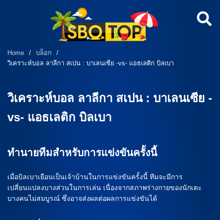
Home
/
บล็อก
/
วิเคราะห์บอล ลาลีกา สเปน : บาเลนเซีย -vs- แอธเลติก บิลเบา
วิเคราะห์บอล ลาลีกา สเปน : บาเลนเซีย -
vs- แอธเลติก บิลเบา
ทำนายทีมสำหรับการแข่งขันครั้งนี้
เมื่อบิลเบาเยือนเป็นเจ้าบ้านในการแข่งขันครั้งนี้ ทีมจะมีการ
เปลี่ยนแปลงบางส่วนในการเล่น เนื่องจากสภาพร่างกายของนักเตะ
บางคนไม่สมบูรณ์ ซึ่งอาจส่งผลต่อผลการแข่งขันได้