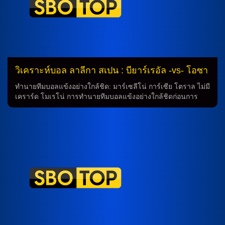
วิเคราะห์บอล ลาลีกา สเปน : บียาร์เรอัล -vs- โอซา
ซูน่า
ทำนายทีมบอลแข้งอย่างใกล้ชิด: มาร์เซลีโน่ การ์เซีย โตราล ไม่มี
เคราร์ด โมเรโน่ การทำนายทีมบอลแข้งอย่างใกล้ชิดก่อนการ
แข่งขันเป็นสิ่งที่หลายคนกำลังตามหา เพื่อที่จะได้เรียกร้องความ
รุนแรงของทีมที่เราชื่นชม ในครั้งนี้ เรามาดูการทำนายของทีม
บอลยักษ์ใหญ่อย่าง บียาร์เรอัล และ อเลสซิโอ ลิสซี่ กัน บียาร์เรอั
ล: ทีมที่ยังคงหล่อเลี้ยงความเสียหาย ในการสนามครั้งนี้ บียาร์เรอั
ล จะต้องเผชิญกับทีมอีกหนึ่งทีมที่มีคุณภาพสูง อย่าง โอซาซูน่า ที่
เน้นการเล่นรับ จึงทำให้เกมนี้กลางเลยไม่ใช่เรื่องง่าย แต่เนื่องจาก
คุณภาพของทีมและเกมรุกที่หลากหลายของ บียาร์เรอัล น่าจะ
ทำให้พวกเขาเบียดเอาชนะไปได้ตามคาดโดยไม่ก่อให้เกิดความ
สุขต่อคู่แข่ง อเลสซิโอ ลิสซี่: ทีมที่ต้องพบกับความขัดแย้งภายใน
ทีม เป็นทีมที่ต้องเผชิญกับความไม่สมบูรณ์ในส่วนของร่างกายของ
ผู้เล่นหลายคน เช่น ไอมาร์ โอรอซ และ มอยเซส โกเมซ ทำให้
ต้องมีการปรับเปลี่ยนทีมในรอบนี้ แม้ว่าจะมีความขัดแย้งภายใน