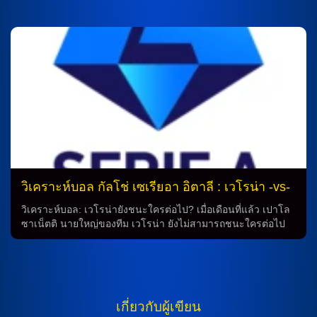
ระหว่าง ทีมคิโรน่า กับ เลบันเต้ ตารางความพร้อมของนักเตะ ทีม
คิโรน่า จะเตรียมเต็มที่กับนักเตะหลักที่พร้อมจะเข้าสู่สนาม โดยมี
มิเกล อังเคล, ซานเชซ มูนญอซ และ มิเชล ไม่มี ดาบิด โลเปซ ซิ
ลบา คาดว่าจะเป็นส่วนสำคัญในการช่วยทีมชนะ สำหรับทีมเลบัน
เต้ นักเตะรุก อาเต้า ฟันเดซ และ ยาเซร์ อาสปรีย่า จะเป็นคนที่จะ
สร้างความอันตรายในช่วงเวลานี้ วิเคราะห์บอล จากการศึกษา
วิเคราะห์ฟุตบอลล่าสุด เราพบว่าทีมคิโรน่า อาจจะมีแนวโจมตีที่
แข็งแกร่งกว่าเลบันเต้ และมีโอกาสที่จะคว้าชัยชนะไปได้ในนัด
ชิงนี้ อย่างไรก็ตาม ทีมเลบันเต้ ไม่ควรถือว่าง่าย เนื่องจากพวกเขา
มีความสามารถในการกลับมาจากการแพ้อย่างมีเกณฑ์ การ
ระบาดของไวรัสโควิด-19 สำหรับการแข่งขันนี้ จะมีการควบคุม
สุขภาพอย่างเครงครัด เพื่อป้องกันการระบาดของไวรัสโควิด-19
และให้ความปลอดภัยให้กับนักกีฬาทุกคน สรุป […]
วิเคราะห์บอล กัลโช่ เซเรียอา อิตาลี : เวโรน่า -vs-
ยูเวนตุส
วิเคราะห์บอล: เวโรน่ายังชนะใครต่อไป? เมื่อเดือนที่แล้ว เปาโล
ซาเน็ตติ นายใหญ่ของทีม เวโรน่า ยังไม่สามารถชนะใครต่อไป
หลังทำได้แค่เสมอกับ เครโมเนเซ่ ทีมน้องใหม่ในเกมล่าสุด แต่ใน
นัดนี้ยังไม่มี โทมาส ซุสลอฟ เจ็บ ทำให้ทีมมีความเสาวนต่าง ส่วน
พวก นิโกลัส วาเลนตินี่, ดาเนี่ยล มอสเกร่า, ฟัลลู ชาม, โรแบร์โต้
กายาร์ดินี่ และ อับดู ฮาร์ราอุย ก็ยังไม่เต็มร้อบ ทำนายสำคัญ
อย่างไรก็ตาม อิกอร์ ทูดอร์ กุนซือ ยูเวนตุส ก็ยังมีปัญหาในเรื่อง
เกี่ยวกับผู้เขียน
ความฟิต แต่ทว่าศักยภาพโดยรวมยังเหนือกว่า เวโรน่า ที่แนวรุก