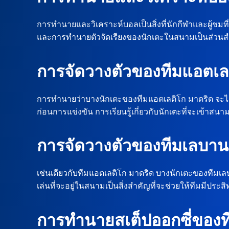
การทำนายและวิเคราะห์บอลเป็นสิ่งที่นักกีฬาและผู้ชม
และการทำนายตัวจัดเรียงของนักเตะในสนามเป็นส่วนสำคั
การจัดวางตัวของทีมแอตเล
การทำนายว่าบางนักเตะของทีมแอตเลติโก มาดริด จะไม่
ก่อนการแข่งขัน การเรียนรู้เกี่ยวกับนักเตะที่จะเข้าส
การจัดวางตัวของทีมเลบานเ
เช่นเดียวกับทีมแอตเลติโก มาดริด บางนักเตะของทีมเลบ
เล่นที่จะอยู่ในสนามเป็นสิ่งสำคัญที่จะช่วยให้ทีมมีประ
การทำนายสเต็ปออกซี่ของท