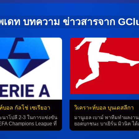
ัพเดท บทความ ข่าวสารจาก GCl
ห์บอล กัลโช่ เซเรียอา
วิเคราะห์บอล บุนเดสลีกา
นาโปลี vs ฟิออเรนติน่า
เยอรมัน เอาก์สบวร์ก vs ซัง
ะนาโปลี 2-3 ในการแข่งขัน
มานูเอล เบาม์ พาทีมทำผลงาน
เพาลี
EFA Champions League ที่
ยอดบุกชนะ บาเยิร์น มิวนิค ได้
ื่อคืนวันที่ผ่านมา ทีมเชลซี
พลิกความคาดหมาย 2-1 เป็น
กฤษ สามารถเอาชนะทีมนา
ชัยชนะนัดแรกในรอบ 6 นัดหลั