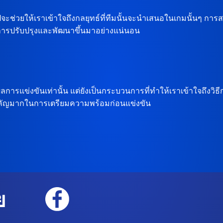
ช่วยให้เราเข้าใจถึงกลยุทธ์ที่ทีมนั้นจะนำเสนอในเกมนั้นๆ การ
ารปรับปรุงและพัฒนาขึ้นมาอย่างแน่นอน
ารแข่งขันเท่านั้น แต่ยังเป็นกระบวนการที่ทําให้เราเข้าใจถึงว
สำคัญมากในการเตรียมความพร้อมก่อนแข่งขัน
ย