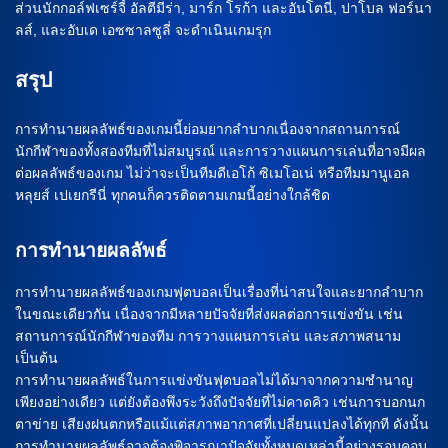
ส่วนนักกอล์ฟเซร์จี้ อัลตีมีร่า, มาร์ก โรก้า และอันโตนี่, ปาโบล ฟอร์นา
ลส์, และอับเด เอซซาลซูลี่ จะดำเนินเกมรุก
สรุป
การทำนายผลลัพธ์ของเกมนี้ย่อมยากลำบากเนื่องจากสถานการณ์
นักกีฬาของทั้งสองทีมที่ไม่สมบูรณ์ และการวางแผนการเล่นที่อาจมีผล
ต่อผลลัพธ์ของเกม ไม่ว่าจะเป็นทีมดีเอโก้ ซิเมโอเน่ หรือทีมมานูเอล
หลุยส์ เปเยกรีนี่ ทุกคนก็ควรติดตามเกมนี้อย่างใกล้ชิด
การทำนายผลลัพธ์
การทำนายผลลัพธ์ของเกมฟุตบอลเป็นเรื่องที่น่าสนใจและยากลำบาก
ในขณะเดียวกัน เนื่องจากมีหลายปัจจัยที่ส่งผลต่อการแข่งขัน เช่น
สถานการณ์นักกีฬาของทีม การวางแผนการเล่น และสภาพสนาม
เป็นต้น
การทำนายผลลัพธ์ในการแข่งขันฟุตบอลไม่ได้มาจากความชำนาญ
เพียงอย่างเดียว แต่ยังต้องพึงระวังถึงปัจจัยที่ไม่คาดคิว เช่นการบอกนก
ตาข่าย เสียงฝนตกหรือแม้แต่สภาพอากาศที่เปลี่ยนแปลงได้ทุกที ดังนั้น
การทำนายผลลัพธ์อาจต้องพิจารณาปัจจัยทั้งหมดเหล่านี้อย่างรอบคอบ