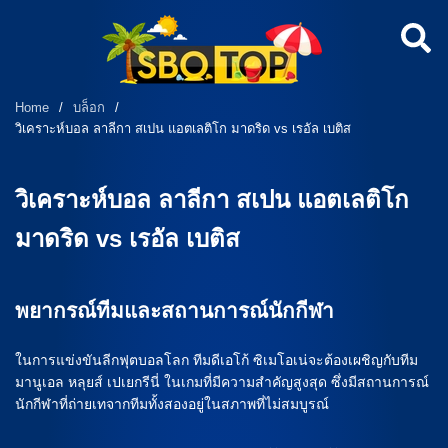
Home
/
บล็อก
/
วิเคราะห์บอล ลาลีกา สเปน แอตเลติโก มาดริด vs เรอัล เบติส
วิเคราะห์บอล ลาลีกา สเปน แอตเลติโก
มาดริด vs เรอัล เบติส
พยากรณ์ทีมและสถานการณ์นักกีฬา
ในการแข่งขันลีกฟุตบอลโลก ทีมดีเอโก้ ซิเมโอเน่จะต้องเผชิญกับทีม
มานูเอล หลุยส์ เปเยกรีนี่ ในเกมที่มีความสำคัญสูงสุด ซึ่งมีสถานการณ์
นักกีฬาที่ถ่ายเทจากทีมทั้งสองอยู่ในสภาพที่ไม่สมบูรณ์