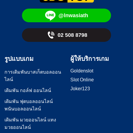
@lnwasiath
02 508 8798
รูปแบบเกม
ผู้ให้บริการเกม
Goldenslot
การเดิมพันบาสเก็ตบอลออน
ไลน์
Slot Online
Joker123
เดิมพัน กอล์ฟ ออนไลน์
เดิมพัน ฟุตบอลออนไลน์
พนันบอลออนไลน์
เดิมพัน มวยออนไลน์ แทง
มวยออนไลน์