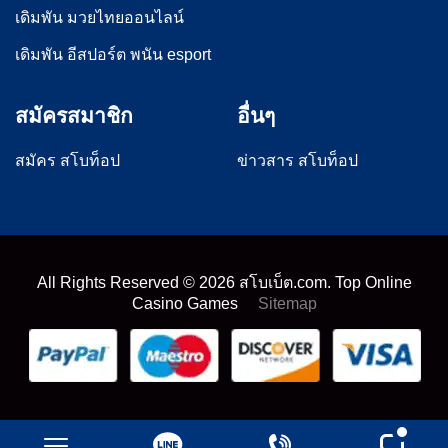
เดิมพัน มวยไทยออนไลน์
เดิมพัน อีสปอร์ต พนัน esport
สมัครสมาชิก
อื่นๆ
สมัคร สโบท็อป
ข่าวสาร สโบท็อป
All Rights Reserved ©
2026
สโบเบ็ต.com. Top Online
Casino Games
Sitemap