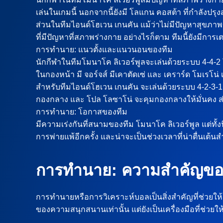
เล่นในเกมนี้ นอกจากนี้ยังมี โลแกน คอสต้า ที่กำลัง
ส่วนในทีมไอนด์โฮเวน เกนคัน แม้ว่าไม่มีปัญหาสุขภาพข
ที่มีปัญหาที่สภาพร่างกาย อย่างไรก็ตาม ทีมนี้ยังมีการ
การทำนาย: แนวตั้งและแนวนอนของทีม
นักกีฬาในทีมโมนาโค ลิเวอร์พูลจะเล่นด้วยระบบ 4-4-2 โ
ในกองหน้า มี จอร์จส์ มีเคาตัดเซ่ และ เคราร์ด โมเรโน่ 
สำหรับทีมไอนด์โฮเวน เกนคัน จะเล่นด้วยระบบ 4-2-3-1 โด
กองกลาง และ โปล โลซาโน่ จะคุมกองกลางให้มั่นคง ส่ว
การทำนาย: โอกาสของทีม
มีความเร่งกันที่สนามของทีม โมนาโค ลิเวอร์พูล แต่ทั้ง
การพ่ายแพ้อีกครั้ง และน่าจะเป็นช่วงเวลาที่น่าตื่นเต้น
การทำนาย: ความสำคัญของ
การทำนายหรือการวิเคราะห์บอลเป็นสิ่งสำคัญที่ช่วยให
ของความสนุกสนานเท่านั้น แต่ยังเป็นเครื่องมือที่ช่ว