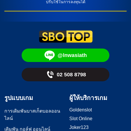
ปรับใช้ในการลงทุนได้
@lnwasiath
02 508 8798
รูปแบบเกม
ผู้ให้บริการเกม
Goldenslot
การเดิมพันบาสเก็ตบอลออน
ไลน์
Slot Online
Joker123
เดิมพัน กอล์ฟ ออนไลน์