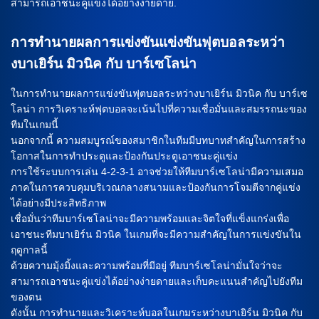
สามารถเอาชนะคู่แข่งได้อย่างง่ายดาย.
การทำนายผลการแข่งขันแข่งขันฟุตบอลระหว่า
งบาเยิร์น มิวนิค กับ บาร์เซโลน่า
ในการทำนายผลการแข่งขันฟุตบอลระหว่างบาเยิร์น มิวนิค กับ บาร์เซ
โลน่า การวิเคราะห์ฟุตบอลจะเน้นไปที่ความเชื่อมั่นและสมรรถนะของ
ทีมในเกมนี้
นอกจากนี้ ความสมบูรณ์ของสมาชิกในทีมมีบทบาทสำคัญในการสร้าง
โอกาสในการทำประตูและป้องกันประตูเอาชนะคู่แข่ง
การใช้ระบบการเล่น 4-2-3-1 อาจช่วยให้ทีมบาร์เซโลน่ามีความเสมอ
ภาคในการควบคุมบริเวณกลางสนามและป้องกันการโจมตีจากคู่แข่ง
ได้อย่างมีประสิทธิภาพ
เชื่อมั่นว่าทีมบาร์เซโลน่าจะมีความพร้อมและจิตใจที่แข็งแกร่งเพื่อ
เอาชนะทีมบาเยิร์น มิวนิค ในเกมที่จะมีความสำคัญในการแข่งขันใน
ฤดูกาลนี้
ด้วยความมุ้งมิ้งและความพร้อมที่มีอยู่ ทีมบาร์เซโลน่ามั่นใจว่าจะ
สามารถเอาชนะคู่แข่งได้อย่างง่ายดายและเก็บคะแนนสำคัญไปยังทีม
ของตน
ดังนั้น การทำนายและวิเคราะห์บอลในเกมระหว่างบาเยิร์น มิวนิค กับ