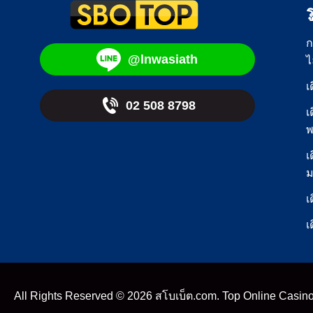
เดรียส […]
ก็ทำให้ท
พ่ายอาร์
ของทีมอ
ก
@lnwasiath
ไ
เ
02 508 8798
เ
พ
เ
ม
เ
เ
All Rights Reserved ©
2026
สโบเบ็ต.com. Top Online Casi