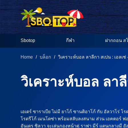
Sbotop
กีฬา
ฝากถอน สโ
Home
/
/
บล็อก
วิเคราะห์บอล ลาลีกา สเปน : เอลเช่ -
วิเคราะห์บอล ลาลีก
เอเดร์ ซาราเบีย ไม่มี ยาโก้ ซานติอาโก้ กับ อัลวาโร่
โรดรีโก้ เมนโดซ่า พร้อมสลับลงสนาม ส่วน เอคตอร์ ฟอร์ต,
อันเดร ซิลวา จะเล่นกองหน้าคู่ ราฟา มีร์ แดนกลางมี อัล