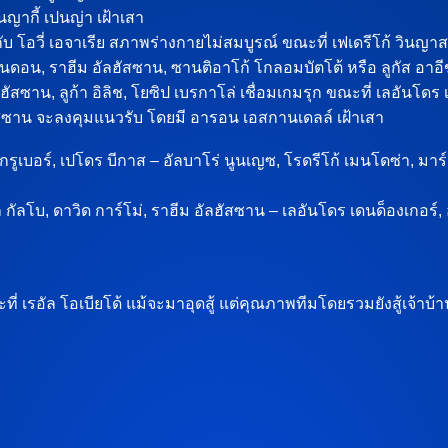
ญากี้ เปนญ่า เฝ้าเสา
ับ โอวี่ เอจาเรีย สภาพร่างกายไม่สมบูรณ์ ขณะที่ เฟเดรีโก้ วินญา
น, ราฮีม อัลฮัสซาน, ซานติอาโก้ โกลอมบัตโต้ หรือ ลูกัส อาอ
ซาน, ลูก้า อิลิช, โยซิป เบรกาโล่ เชื่อมเกมรุก ขณะที่ เลอันโดร 
ลฮัสซาน จะลงคุมแนวรับ โดยมี อารอน เอสกานเดลล์ เฝ้าเสา
นกรูเบอร์, เปโดร บีกาส – อัลบาโร่ นูนเญซ, โรดรีโก้ เมนโดซ่า, มาร์
ัลโบ, ดาวิด การ์โม่, ราฮีม อัลฮัสซาน – เลอันโดร เดนด็องเกอร์, อั
 เรอัล โอเบียโด้ แม้จะมาอุดสู้ แต่คุณภาพทีมโดยรวมยังสู้เจ้าบ้าน