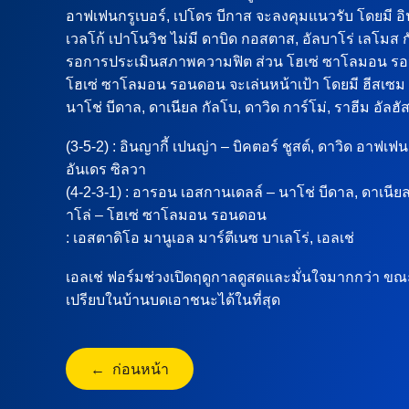
อาฟเฟนกรูเบอร์, เปโดร บีกาส จะลงคุมแนวรับ โดยมี อิน
เวลโก้ เปาโนวิช ไม่มี ดาบิด กอสตาส, อัลบาโร่ เลโมส ก
รอการประเมินสภาพความฟิต ส่วน โฮเซ่ ซาโลมอน รอนดอ
โฮเซ่ ซาโลมอน รอนดอน จะเล่นหน้าเป้า โดยมี ฮีสเซม ฮัส
นาโช่ บีดาล, ดาเนียล กัลโบ, ดาวิด การ์โม่, ราฮีม อั
(3-5-2) : อินญากี้ เปนญ่า – บิคตอร์ ชูสต์, ดาวิด อาฟเฟ
อันเดร ซิลวา
(4-2-3-1) : อารอน เอสกานเดลล์ – นาโช่ บีดาล, ดาเนียล ก
าโล่ – โฮเซ่ ซาโลมอน รอนดอน
: เอสตาดิโอ มานูเอล มาร์ตีเนซ บาเลโร่, เอลเช่
เอลเช่ ฟอร์มช่วงเปิดฤดูกาลดูสดและมั่นใจมากกว่า ขณะที่
เปรียบในบ้านบดเอาชนะได้ในที่สุด
← ก่อนหน้า