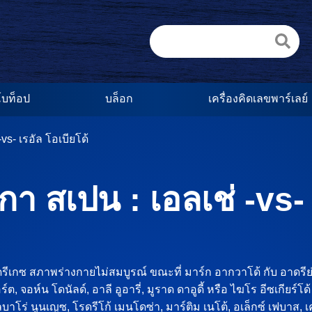
บท็อป
บล็อก
เครื่องคิดเลขพาร์เลย์
vs- เรอัล โอเบียโด้
า สเปน : เอลเช่ -vs- 
 โรดรีเกซ สภาพร่างกายไม่สมบูรณ์ ขณะที่ มาร์ก อากวาโด้ กับ อาด
 จอห์น โดนัลด์, อาลี อูอารี่, มูราด ดาอูดี้ หรือ ไฆโร อีซเกียร์โ
บาโร่ นูนเญซ, โรดรีโก้ เมนโดซ่า, มาร์ติม เนโต้, อเล็กซ์ เฟบาส, 