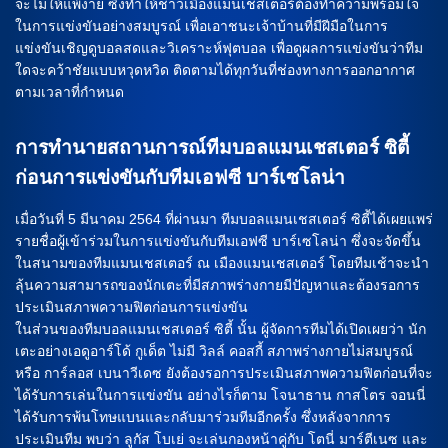
จะไม่ให้แพ้ง่าย ซึ่งทำให้ชาวเมืองแมนเชสเตอร์ต้องทำความพร้อมใจ
ในการแข่งขันอย่างสมบูรณ์ เพื่อเอาชนะเจ้าบ้านที่มีฝีมือในการ
แข่งขันเชิญดูบอลสดและวิเคราะห์ฟุตบอล เพื่อดูผลการแข่งขันว่าทีม
ใดจะคว้าชัยแบบหวุดหวิด ติดตามได้ทุกวันที่ช่องทางการออกอากาศ
ตามเวลาที่กำหนด
การทำนายสถานการณ์ทีมบอลแมนเชสเตอร์ ซิตี้
ก่อนการแข่งขันกับทีมเอฟซี บาร์เซโลน่า
เมื่อวันที่ 5 มีนาคม 2564 ที่ผ่านมา ทีมบอลแมนเชสเตอร์ ซิตี้ได้เผยแพร่
รายชื่อผู้เข้าร่วมในการแข่งขันกับทีมเอฟซี บาร์เซโลน่า ซึ่งจะจัดขึ้น
ในสนามของทีมแมนเชสเตอร์ ณ เมืองแมนเชสเตอร์ โดยทีมเช้าจะนำ
ลุ้นความสามารถของนักเตะที่มีสภาพร่างกายมีปัญหาและต้องรอการ
ประเมินสภาพความฟิตก่อนการแข่งขัน
ในส่วนของทีมบอลแมนเชสเตอร์ ซิตี้ นั้น ผู้จัดการทีมได้เปิดเผยว่า นัก
เตะอย่างเอดูอาร์โด้ กูเด็ต ไม่มี วิลล์ คอสกี้ สภาพร่างกายไม่สมบูรณ์
หรือ การ์ลอส เบนาวีเดซ ยังต้องรอการประเมินสภาพความฟิตก่อนที่จะ
ได้รับการเล่นในการแข่งขัน อย่างไรก็ตาม โจนาธาน กาสโตร จอนนี่
ได้รับการพ้นโทษแบนและกลับมาร่วมทีมอีกครั้ง ซึ่งหลังจากการ
ประเมินทีม พบว่า ลูกัส โบเย่ จะเล่นกองหน้าคู่กับ โตนี่ มาร์ตีเนซ และ