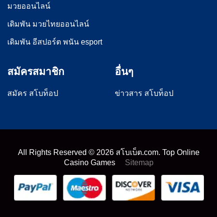
มวยออนไลน์
เดิมพัน มวยไทยออนไลน์
เดิมพัน อีสปอร์ต พนัน esport
สมัครสมาชิก
อื่นๆ
สมัคร สโบท็อป
ข่าวสาร สโบท็อป
All Rights Reserved ©
2026
สโบเบ็ต.com. Top Online
Casino Games
Sitemap