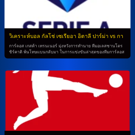
วิเคราะห์บอล กัลโช่ เซเรียอา อิตาลี ปาร์ม่า vs กา
ยารี่
การ์ลอส เกสต้า เทรนเนอร์ มุ่งหวังการทำนาย ทีมอเลสซานโดร
ชิร์คาติ พ้นโทษแบนกลับมา ในการแข่งขันล่าสุดของทีมการ์ลอส
เกสต้า เทรนเนอร์ ปาร์ม่า ได้โชว์ฟอร์มเยี่ยมเมื่อชนะทีมแกร่ง
อย่าง เอเซ่ มิลาน ด้วยคะแนน 1-0 ทำให้ทีมเก็บชัยชนะเป็นเกมที่
3 ติดต่อกัน และขยับขึ้นมาอยู่ในอันดับที่น่าพอใจกลางตารางใหญ่
สภาพของทีม แม้ทีมจะได้ อเลสซานโดร ชิร์คาติ กลับมาจากการ
โทษแบน แต่ยังขาด ไซออน ซูซูกิ และ ปอนตุส อัลม์ควิสต์ ที่ยังคง
บาดเจ็บ ในขณะเดียวกัน มาติย่า ฟรีกาน และ อับดูลาย เอ็นดิอาย
ยังไม่ได้กลับมาเต็มที่ ตำแหน่งหลัก แกนหลักของทีม เอโดอาร์โด้
คอร์วี่ ที่เป็นเสาหลักของระบบนักเตะ เอ็นรีเก้ เดลปราโด, มาเรีย
โน่ ตรอยโล่ และ เลาตาโร่ วาเลนติ คือสามประสานแดนกลางที่
สามารถสร้างการบุกให้ทีมได้มีกับด้านหลังที่มั่นคง ในส่วนของ
การโจมตี มี เกียต้า […]