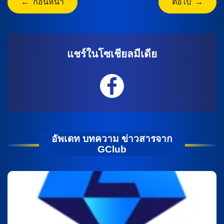
← ก่อนหน้า
ต่อไป →
แชร์ในโซเชียลมีเดีย
อัพเดท บทความ ข่าวสารจาก
GClub