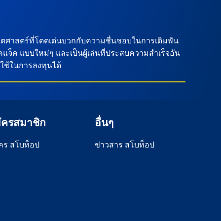
ในเกม
คราฟธ์ (เข่า) ยังคงชวดเหมือนเดิม
กาลนี้
การทำนายสำคัญในเกมถัดไป เมื่อ
กที่
ทีมกุนซือก้าวเข้าสู่การเตรียมตัวใน
จาก
เกมถัดไป ทีมนั้นจะต้องพิจารณา
ตศาสตร์ที่โดดเด่นบวกกับความชื่นชอบในการเดิมพัน
ุนซือ
ความพร้อมของผู้เล่นก่อนการ
็ค แบบใหม่ๆ และเป็นผู้เล่นที่ประสบความสำเร็จอัน
 พ้น
แข่งขันอย่างจริงจัง การทำนายเกม
บใช้ในการลงทุนได้
ีม
ก่อนถึงการแข่งขันเป็นสิ่งสำคัญที่มี
ยัง
ผลต่อผลลัพธ์ของการแข่งขัน
ง
สำหรับกุนซือ เดวิด มอยส์ สตาร์ออก
]
อาการบาดเจ็บของแจ็ค กรีลิช ที่น่า
จะต้องพักทั้งฤดูกาลเนื่องจากกระดูก
เท้าแตก ส่วน การ์ลอส อัลการาซ
ัครสมาชิก
อื่นๆ
อย่างไรก็ตามยังไม่พร้อมจากอาการ
บาดเจ็บที่ไม่ได้ระบุ ซึ่งเป็นปัญหาที่
คร สโบท็อป
ข่าวสาร สโบท็อป
ทำให้ทีมต้องปรับแผนการเตรียมตัว
ใหม่ นอกจากนี้ มาร์ค ทราเวอร์ส ผู้
รักษาประตูสำรองจะต้องเช็กความ
พร้อมก่อนเกมเนื่องจากข้อมือพลิก
ซึ่งอาจมีผลกระทบต่อความมั่นใจ
ของทีมในการป้องกันประตู เจค โอ
ไบรอัน เตรียมกลับมาเป็นตัวเลือก
หลังพลาดลงเล่นในเกมแพ้ แมนฯ