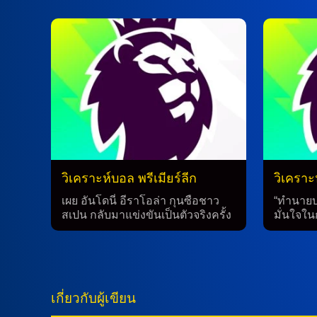
วิเคราะห์บอล พรีเมียร์ลีก
วิเคราะ
อังกฤษ บอร์นมัธ vs ซันเดอร์
อังกฤษ 
เผย อันโดนี่ อีราโอล่า กุนซือชาว
“ทำนายบ
แลนด์
ซิตี้
สเปน กลับมาแข่งขันเป็นตัวจริงครั้ง
มั่นใจใน
แรกในเกมล่าสุด โดยเสียที่ไทเลอร์
ดาเนีลย 
อดัมส์ หายเจ็บตั้งแต่ต้นเดือน
มีความกั
ธันวาคม ส่งผลให้ทีมต้องพึ่งพากับ
สถานการ
ผลกระทบที่พามาในหน้าสนาม
ที่กำลัง
**ทำนายบอล** ในทวีปยุโรป ซีก
ทำให้เข
เกี่ยวกับผู้เขียน
ฝรั่งเศส กลางสัปดาห์นี้ ก็มีการ
ถึง 4 สัป
ทำนายว่า รายการทีวีฟุตบอลสด จะ
เอ็นหลังห