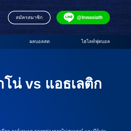
@lnwasiath
สมัครสมาชิก
ผลบอลสด
ไฮไลท์ฟุตบอล
าโน่ vs แอธเลติก