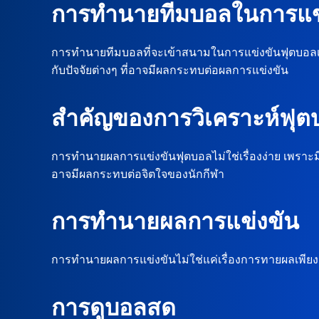
การทำนายทีมบอลในการแข่
การทำนายทีมบอลที่จะเข้าสนามในการแข่งขันฟุตบอลเป็นเร
กับปัจจัยต่างๆ ที่อาจมีผลกระทบต่อผลการแข่งขัน
สำคัญของการวิเคราะห์ฟุต
การทำนายผลการแข่งขันฟุตบอลไม่ใช่เรื่องง่าย เพราะมีป
อาจมีผลกระทบต่อจิตใจของนักกีฬา
การทำนายผลการแข่งขัน
การทำนายผลการแข่งขันไม่ใช่แค่เรื่องการทายผลเพียงอย
การดูบอลสด