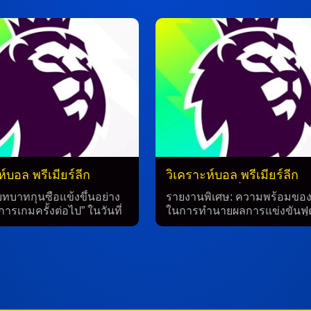
ห์บอล พรีเมียร์ลีก
วิเคราะห์บอล พรีเมียร์ลีก
ลีดส์ ยูไนเต็ด vs แมนฯ
อังกฤษ เบิร์นลี่ย์ vs เบรนท์
ทบาทกุนซือแข้งขึ้นอย่าง
รายงานพิเศษ: ความพร้อมของ
การเกมครั้งต่อไป” ในวันที่
ในการทำนายผลการแข่งขันฟ
ฟาร์เค่ กุนซือชาวเยอรมัน
ทำนายผลการแข่งขันฟุตบอล ก
งวลเป็นอย่างมากเกี่ยวกับ
สกอตต์ พาร์เกอร์ จะไม่มี คอน
ณ์ของ โนอาห์ โอคาฟอร์
โรเบิร์ตส์ (น่อง), จอช คัลเลน (เ
เผชิญกับอาการบาดเจ็บที่อาจ
อักเซล ตวนเซเบ (ส้นเท้า), เซกี 
าต้องหายหน้าไปเป็นเวลา 2
นี่ (เข่า), อาร์มันโด้ โบรย่า, จ
ดาห์ จากปัญหาที่เกิดขึ้นที่
เบเยอร์ (เอ็นหลังหัวเข่า) และ ไ
ัวเข่า กาเบรียล กุ๊ดมุนด์ส
เตรซอร์ (ข้อเท้า) เหมือนเดิม ส