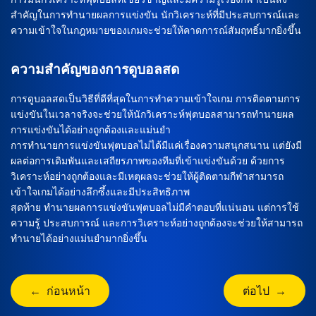
สำคัญในการทำนายผลการแข่งขัน นักวิเคราะห์ที่มีประสบการณ์และ
ความเข้าใจในกฎหมายของเกมจะช่วยให้คาดการณ์สัมฤทธิ์มากยิ่งขึ้น
ความสำคัญของการดูบอลสด
การดูบอลสดเป็นวิธีที่ดีที่สุดในการทำความเข้าใจเกม การติดตามการ
แข่งขันในเวลาจริงจะช่วยให้นักวิเคราะห์ฟุตบอลสามารถทำนายผล
การแข่งขันได้อย่างถูกต้องและแม่นยำ
การทำนายการแข่งขันฟุตบอลไม่ได้มีแค่เรื่องความสนุกสนาน แต่ยังมี
ผลต่อการเดิมพันและเสถียรภาพของทีมที่เข้าแข่งขันด้วย ด้วยการ
วิเคราะห์อย่างถูกต้องและมีเหตุผลจะช่วยให้ผู้ติดตามกีฬาสามารถ
เข้าใจเกมได้อย่างลึกซึ้งและมีประสิทธิภาพ
สุดท้าย ทำนายผลการแข่งขันฟุตบอลไม่มีคำตอบที่แน่นอน แต่การใช้
ความรู้ ประสบการณ์ และการวิเคราะห์อย่างถูกต้องจะช่วยให้สามารถ
ทำนายได้อย่างแม่นยำมากยิ่งขึ้น
← ก่อนหน้า
ต่อไป →