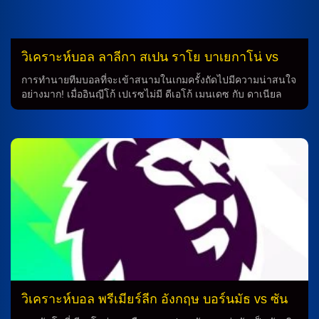
วิเคราะห์บอล ลาลีกา สเปน ราโย บาเยกาโน่ vs
แอธเลติก บิลเบา
การทำนายทีมบอลที่จะเข้าสนามในเกมครั้งถัดไปมีความน่าสนใจ
อย่างมาก! เมื่ออินญีโก้ เปเรซไม่มี ดีเอโก้ เมนเดซ กับ ดาเนียล
การ์เดนาส สภาพร่างกายไม่สมบูรณ์ และมีผู้เล่นสำรองเตรียม
พร้อมสลับลงสนาม เหล่านักเตะที่จะเข้าสู่ตำแหน่งหน้าเป้าและ
กลางกองกลางมีความสำคัญในการเก็บประตูและป้องกันช่องโต๊ะ
ของทีมตรงข้าม **ทีมผู้เล่นหน้าเป้า** ในตำแหน่งหน้าเป้า ฆอร์เค่
เด ฟรูโตส จะเป็นเด็กทีมที่จะนำทีมไปสู่ความสำเร็จ เขาจะมีเอ
เลียส อาโกมาช, อีซี่ ปาลาซอน, อัลบาโร่ การ์เซีย เชื่อมเกมรุก
อย่างลงตัว **ทีมผู้เล่นกองกลาง** ในหน้าที่คุมแดนกลาง ทีมจะพบ
กันในสนามระหว่าง ออสการ์ บาเลนติน และ ปาเธ่ ซีสส์ ส่วน อัน
เดร ราตู, ฟลอรีย็อง เลอเชิน, โนเอล เมนดี้, และ หลุยส์ เอสปีโน่
จะเป็นผู้คุมที่จะป้องกันแนวรับของทีมตรงข้าม **ทีมผู้เล่นหลัง**
ภารกิจของทีมในการป้องกันแนวทุกคนจะขึ้นอยู่กับ เอากุสติน บา
ตาย่า – อันเดร ราตู, ฟลอรีย็อง เลอเชิน, โนเอล เมนดี้, และ […]
วิเคราะห์บอล พรีเมียร์ลีก อังกฤษ บอร์นมัธ vs ซัน
เดอร์แลนด์