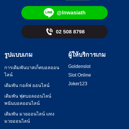
@lnwasiath
02 508 8798
รูปแบบเกม
ผู้ให้บริการเกม
Goldenslot
การเดิมพันบาสเก็ตบอลออน
ไลน์
Slot Online
Joker123
เดิมพัน กอล์ฟ ออนไลน์
เดิมพัน ฟุตบอลออนไลน์
พนันบอลออนไลน์
เดิมพัน มวยออนไลน์ แทง
มวยออนไลน์