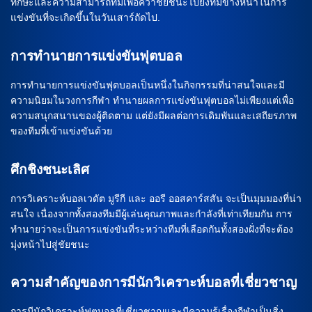
ทักษะและความสามารถที่มีเพื่อคว้าชัยชนะไปยังทีมข้างหน้าในการ
แข่งขันที่จะเกิดขึ้นในวันเสาร์ถัดไป.
การทำนายการแข่งขันฟุตบอล
การทำนายการแข่งขันฟุตบอลเป็นหนึ่งในกิจกรรมที่น่าสนใจและมี
ความนิยมในวงการกีฬา ทำนายผลการแข่งขันฟุตบอลไม่เพียงแต่เพื่อ
ความสนุกสนานของผู้ติดตาม แต่ยังมีผลต่อการเดิมพันและเสถียรภาพ
ของทีมที่เข้าแข่งขันด้วย
ศึกชิงชนะเลิศ
การวิเคราะห์บอลเวดัต มูรีกี และ ออรี ออสคาร์สสัน จะเป็นมุมมองที่น่า
สนใจ เนื่องจากทั้งสองทีมมีผู้เล่นคุณภาพและกำลังที่เท่าเทียมกัน การ
ทำนายว่าจะเป็นการแข่งขันที่ระหว่างทีมที่เลือดกันทั้งสองฝั่งที่จะต้อง
มุ่งหน้าไปสู่ชัยชนะ
ความสำคัญของการมีนักวิเคราะห์บอลที่เชี่ยวชาญ
การมีนักวิเคราะห์ฟุตบอลที่เชี่ยวชาญและมีความรู้เรื่องกีฬาเป็นสิ่ง