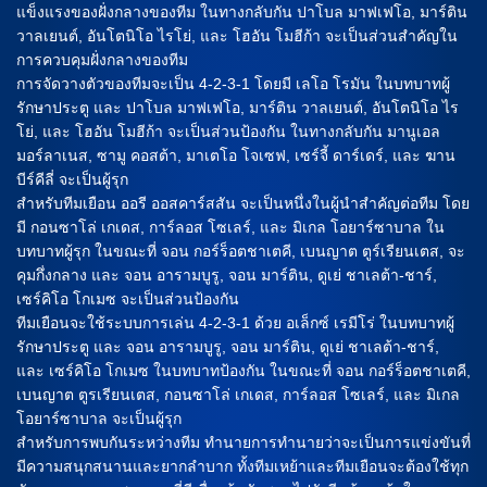
แข็งแรงของฝั่งกลางของทีม ในทางกลับกัน ปาโบล มาฟเฟโอ, มาร์ติน
วาลเยนต์, อันโตนิโอ ไรโย่, และ โฮอัน โมฮีก้า จะเป็นส่วนสำคัญใน
การควบคุมฝั่งกลางของทีม
การจัดวางตัวของทีมจะเป็น 4-2-3-1 โดยมี เลโอ โรมัน ในบทบาทผู้
รักษาประตู และ ปาโบล มาฟเฟโอ, มาร์ติน วาลเยนต์, อันโตนิโอ ไร
โย่, และ โฮอัน โมฮีก้า จะเป็นส่วนป้องกัน ในทางกลับกัน มานูเอล
มอร์ลาเนส, ซามู คอสต้า, มาเตโอ โจเซฟ, เซร์จี้ ดาร์เดร์, และ ฆาน
บีร์คีลี่ จะเป็นผู้รุก
สำหรับทีมเยือน ออรี ออสคาร์สสัน จะเป็นหนึ่งในผู้นำสำคัญต่อทีม โดย
มี กอนซาโล่ เกเดส, การ์ลอส โซเลร์, และ มิเกล โอยาร์ซาบาล ใน
บทบาทผู้รุก ในขณะที่ จอน กอร์ร็อตชาเตคี, เบนญาต ตูร์เรียนเตส, จะ
คุมกึ่งกลาง และ จอน อารามบูรู, จอน มาร์ติน, ดูเย่ ชาเลต้า-ชาร์,
เซร์คิโอ โกเมซ จะเป็นส่วนป้องกัน
ทีมเยือนจะใช้ระบบการเล่น 4-2-3-1 ด้วย อเล็กซ์ เรมีโร่ ในบทบาทผู้
รักษาประตู และ จอน อารามบูรู, จอน มาร์ติน, ดูเย่ ชาเลต้า-ชาร์,
และ เซร์คิโอ โกเมซ ในบทบาทป้องกัน ในขณะที่ จอน กอร์ร็อตชาเตคี,
เบนญาต ตูรเรียนเตส, กอนซาโล่ เกเดส, การ์ลอส โซเลร์, และ มิเกล
โอยาร์ซาบาล จะเป็นผู้รุก
สำหรับการพบกันระหว่างทีม ทำนายการทำนายว่าจะเป็นการแข่งขันที่
มีความสนุกสนานและยากลำบาก ทั้งทีมเหย้าและทีมเยือนจะต้องใช้ทุก