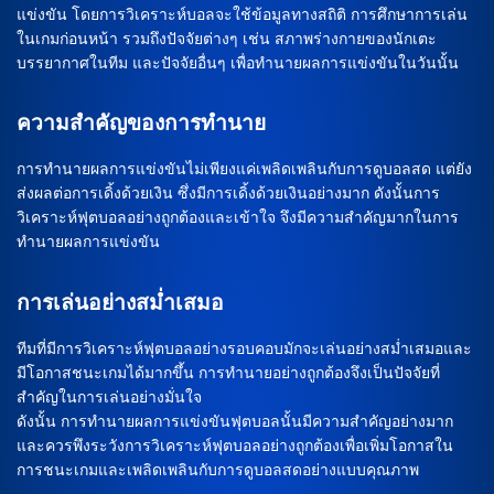
แข่งขัน โดยการวิเคราะห์บอลจะใช้ข้อมูลทางสถิติ การศึกษาการเล่น
ในเกมก่อนหน้า รวมถึงปัจจัยต่างๆ เช่น สภาพร่างกายของนักเตะ
บรรยากาศในทีม และปัจจัยอื่นๆ เพื่อทำนายผลการแข่งขันในวันนั้น
ความสำคัญของการทำนาย
การทำนายผลการแข่งขันไม่เพียงแค่เพลิดเพลินกับการดูบอลสด แต่ยัง
ส่งผลต่อการเดิ้งด้วยเงิน ซึ่งมีการเดิ้งด้วยเงินอย่างมาก ดังนั้นการ
วิเคราะห์ฟุตบอลอย่างถูกต้องและเข้าใจ จึงมีความสำคัญมากในการ
ทำนายผลการแข่งขัน
การเล่นอย่างสม่ำเสมอ
ทีมที่มีการวิเคราะห์ฟุตบอลอย่างรอบคอบมักจะเล่นอย่างสม่ำเสมอและ
มีโอกาสชนะเกมได้มากขึ้น การทำนายอย่างถูกต้องจึงเป็นปัจจัยที่
สำคัญในการเล่นอย่างมั่นใจ
ดังนั้น การทำนายผลการแข่งขันฟุตบอลนั้นมีความสำคัญอย่างมาก
และควรพึงระวังการวิเคราะห์ฟุตบอลอย่างถูกต้องเพื่อเพิ่มโอกาสใน
การชนะเกมและเพลิดเพลินกับการดูบอลสดอย่างแบบคุณภาพ