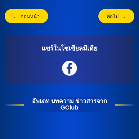
← ก่อนหน้า
ต่อไป →
แชร์ในโซเชียลมีเดีย
อัพเดท บทความ ข่าวสารจาก
GClub