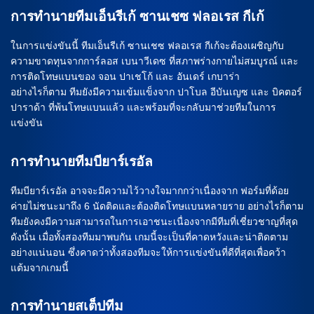
การทำนายทีมเอ็นรีเก้ ซานเชซ ฟลอเรส กีเก้
ในการแข่งขันนี้ ทีมเอ็นรีเก้ ซานเชซ ฟลอเรส กีเก้จะต้องเผชิญกับ
ความขาดทุนจากการ์ลอส เบนาวีเดซ ที่สภาพร่างกายไม่สมบูรณ์ และ
การติดโทษแบนของ จอน ปาเชโก้ และ อันเดร์ เกบาร่า
อย่างไรก็ตาม ทีมยังมีความเข้มแข็งจาก ปาโบล อีบันเญซ และ บิคตอร์
ปาราด้า ที่พ้นโทษแบนแล้ว และพร้อมที่จะกลับมาช่วยทีมในการ
แข่งขัน
การทำนายทีมบียาร์เรอัล
ทีมบียาร์เรอัล อาจจะมีความไว้วางใจมากกว่าเนื่องจาก ฟอร์มที่ด้อย
ค่ายไม่ชนะมาถึง 6 นัดติดและต้องติดโทษแบนหลายราย อย่างไรก็ตาม
ทีมยังคงมีความสามารถในการเอาชนะเนื่องจากมีทีมที่เชี่ยวชาญที่สุด
ดังนั้น เมื่อทั้งสองทีมมาพบกัน เกมนี้จะเป็นที่คาดหวังและน่าติดตาม
อย่างแน่นอน ซึ่งคาดว่าทั้งสองทีมจะให้การแข่งขันที่ดีที่สุดเพื่อคว้า
แต้มจากเกมนี้
การทำนายสเต็ปทีม