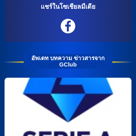
แชร์ในโซเชียลมีเดีย
อัพเดท บทความ ข่าวสารจาก
GClub