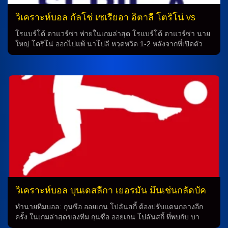
วิเคราะห์บอล กัลโช่ เซเรียอา อิตาลี โตริโน่ vs
ปาร์ม่า
โรแบร์โต้ ดาแวร์ซ่า พ่ายในเกมล่าสุด โรแบร์โต้ ดาแวร์ซ่า นาย
ใหญ่ โตริโน่ ออกไปแพ้ นาโปลี หวุดหวิด 1-2 หลังจากที่เปิดตัว
เกมแรกเอาชนะ ลาซิโอ 2-0 ในเกมล่าสุดของทีม การเสวนาของ
ทีม โรแบร์โต้ ดาแวร์ซ่า พ่ายในเกมล่าสุดโดยเสียประตู 2 ในเกม
ที่เล่นในสนามเหย้า โดยไม่มีซานอส ซัฟว่า และ ซากาเรีย อาบู
คาล ที่มีปัญหาบาดเจ็บในบางช่วงของเกม รายชื่อผู้เล่นสำคัญ อัล
แบร์โต้ ปาเลียรี่ ยืนด่านสุดท้าย กองหลัง พร้อมกับ ซาอุล โกโก้,
อาร์เดี้ยน อิสไมลี่ และ เอ็นโซ่ เอบอสเซ่ ในลำดับกองกลาง ใน
ขณะที่ นิโคล่า วลาซิช และ โจวานนี่ ซิเมโอเน่ เป็นคู่หูในการ
โจมตี ผลงานของทีม โรแบร์โต้ ดาแวร์ซ่า มีฟอร์มที่ไม่มั่นคงใน
ช่วงล่าสุด แม้ว่าทีมจะได้เริ่มเกมด้วยชัยในเกมก่อนหน้า แต่ก็มี
การแพ้ในหลายเกมติดต่อ การ์ลอส […]
วิเคราะห์บอล บุนเดสลีกา เยอรมัน มึนเช่นกลัดบัค
vs ซังต์ เพาลี
ทำนายทีมบอล: กุนซือ ออยเกน โปลันสกี้ ต้องปรับแดนกลางอีก
ครั้ง ในเกมล่าสุดของทีม กุนซือ ออยเกน โปลันสกี้ ที่พบกับ บา
เยิร์น มิวนิค ทีมนี้ได้รับผลลัพธ์ที่ไม่ดีเมื่อ ร็อคโก้ ไรท์ซ ได้ใบแดง