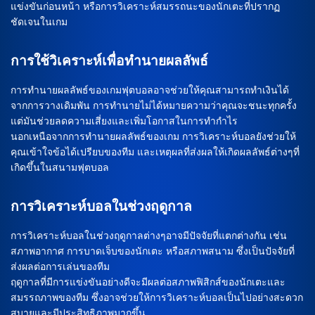
แข่งขันก่อนหน้า หรือการวิเคราะห์สมรรถนะของนักเตะที่ปรากฏ
ชัดเจนในเกม
การใช้วิเคราะห์เพื่อทำนายผลลัพธ์
การทำนายผลลัพธ์ของเกมฟุตบอลอาจช่วยให้คุณสามารถทำเงินได้
จากการวางเดิมพัน การทำนายไม่ได้หมายความว่าคุณจะชนะทุกครั้ง
แต่มันช่วยลดความเสี่ยงและเพิ่มโอกาสในการทำกำไร
นอกเหนือจากการทำนายผลลัพธ์ของเกม การวิเคราะห์บอลยังช่วยให้
คุณเข้าใจข้อได้เปรียบของทีม และเหตุผลที่ส่งผลให้เกิดผลลัพธ์ต่างๆที่
เกิดขึ้นในสนามฟุตบอล
การวิเคราะห์บอลในช่วงฤดูกาล
การวิเคราะห์บอลในช่วงฤดูกาลต่างๆอาจมีปัจจัยที่แตกต่างกัน เช่น
สภาพอากาศ การบาดเจ็บของนักเตะ หรือสภาพสนาม ซึ่งเป็นปัจจัยที่
ส่งผลต่อการเล่นของทีม
ฤดูกาลที่มีการแข่งขันอย่างดีจะมีผลต่อสภาพฟิสิกส์ของนักเตะและ
สมรรถภาพของทีม ซึ่งอาจช่วยให้การวิเคราะห์บอลเป็นไปอย่างสะดวก
สบายและมีประสิทธิภาพมากขึ้น