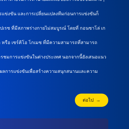
อการแข่งขัน และการเปลี่ยนแปลงทีมก่อนการแข่งขันก็
ปเรซ ที่มีสภาพร่างกายไม่สมบูรณ์ โดยที่ กอนซาโล่ เก
า หรือ เซร์คิโอ โกเมซ ที่มีความสามารถที่สามารถ
ารชมการแข่งขันในต่างประเทศ นอกจากนี้ยังเสนอแนว
นายผลการแข่งขันเพื่อสร้างความสนุกสนานและความ
ต่อไป →