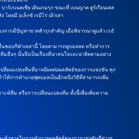
บาร์เรเนตเชีย เดินเกมรุก ขณะที่ เบนญาต ตูร์เรียนเตส
โดยมี อเล็กซ์ เรมีโร่ เฝ้าเสา
่องจากมีปัญหาขาดตัวรุกสำคัญ เมื่อพิจารณาดูแล้ว เรอั
ชื่นชอบกีฬาเหล่านี้ โดยสามารถดูบอลสด หรือทำการ
ๆ นั้นจึงเป็นเรื่องที่น่าสนใจและน่าติดตามอย่าง
เปลี่ยนแปลงทีมที่อาจมีผลต่อผลลัพธ์ของการแข่งขัน ทุก
ให้การทำนายฟุตบอลเป็นอีกหนึ่งวิธีที่สามารถเพิ่ม
์ทีม หรือการเปลี่ยนแปลงทีม ทั้งนี้เพื่อเพิ่มความ
ละท้าทายในการทำนายผลลัพธ์ของการแข่งขันที่ต่างๆ