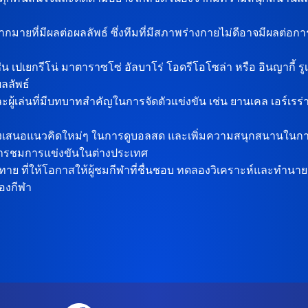
ยมากมายที่มีผลต่อผลลัพธ์ ซึ่งทีมที่มีสภาพร่างกายไม่ดีอาจมีผลต่
เปเยกรีโน่ มาตาราซโซ่ อัลบาโร่ โอดรีโอโซล่า หรือ อินญากี้ รูเ
ผลลัพธ์
ู้เล่นที่มีบทบาทสำคัญในการจัดตัวแข่งขัน เช่น ยานเคล เอร์เรร่
ยังเสนอแนวคิดใหม่ๆ ในการดูบอลสด และเพิ่มความสนุกสนานในก
ารชมการแข่งขันในต่างประเทศ
าทาย ที่ให้โอกาสให้ผู้ชมกีฬาที่ชื่นชอบ ทดลองวิเคราะห์และทำ
องกีฬา