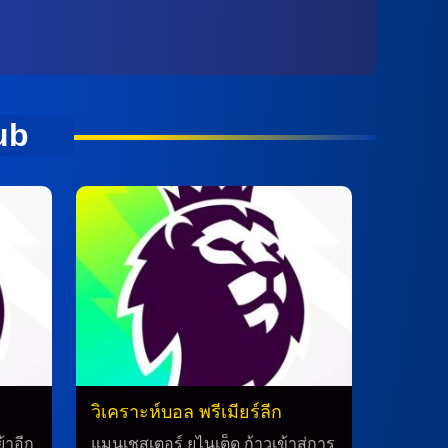
ub
วิเคราะห์บอล พรีเมียร์ลีก
ดส์
อังกฤษ แมนฯ ยูไนเต็ด vs แอส
ย้าอีก
แมนเชสเตอร์ ยูไนเต็ด ก้าวเข้าสู่การ