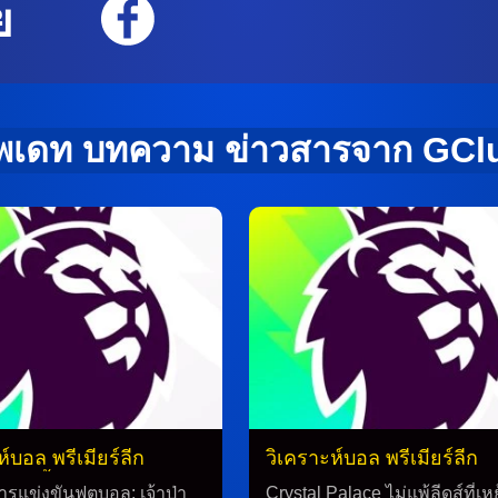
ย
ัพเดท บทความ ข่าวสารจาก GCl
ห์บอล พรีเมียร์ลีก
วิเคราะห์บอล พรีเมียร์ลีก
น็อตติ้งแฮม ฟอเรสต์ vs
อังกฤษ คริสตัล พาเลซ vs ลี
รแข่งขันฟุตบอล: เจ้าป่า
Crystal Palace ไม่แพ้ลีดส์ที่เห