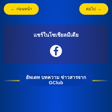
← ก่อนหน้า
ต่อไป →
แชร์ในโซเชียลมีเดีย
อัพเดท บทความ ข่าวสารจาก
GClub