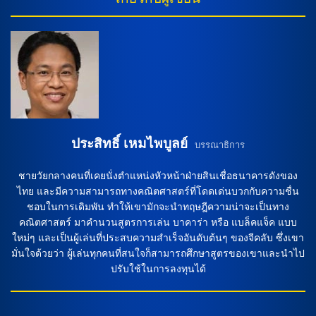
เลือกใช้งาน ดไวจ์ท แม็กนีล, เคียร์แนน ดิวส์บิวรี่-ฮอลล์ และ อิลิ
มาน เอ็นดิอาย เป็นคีย์แมนในการปั้นเกมและวางตัว เบโต้ ยืน
หน้าเป้า สถานการณ์ของทีมเยือน จากที่ทราบว่า ทีมเยือน เชลซี
จะต้องมาเยือนที่เอฟเวอร์ตัน โดยทีมเยือนจะต้องไม่มี ฟิลิป ยอร์
เกนเซ่น ผู้รักษาประตูมือสอง, ลีไว โคลวิลล์ แนวรับ, เจมี่ กิตเท่นส์
และ เอสเตเวา สองแข้งตัวรุกที่ล้วนมีปัญหาอาการบาดเจ็บรบกวน
[…]
ประสิทธิ์ เหมไพบูลย์
บรรณาธิการ
ชายวัยกลางคนที่เคยนั่งตำแหน่งหัวหน้าฝ่ายสินเชื่อธนาคารดังของ
ไทย และมีความสามารถทางคณิตศาสตร์ที่โดดเด่นบวกกับความชื่น
ชอบในการเดิมพัน ทำให้เขามักจะนำทฤษฎีความน่าจะเป็นทาง
คณิตศาสตร์ มาคำนวนสูตรการเล่น บาคาร่า หรือ แบล็คแจ็ค แบบ
ใหม่ๆ และเป็นผู้เล่นที่ประสบความสำเร็จอันดับต้นๆ ของจีคลับ ซึ่งเขา
มั่นใจด้วยว่า ผู้เล่นทุกคนที่สนใจก็สามารถศึกษาสูตรของเขาและนำไป
ปรับใช้ในการลงทุนได้