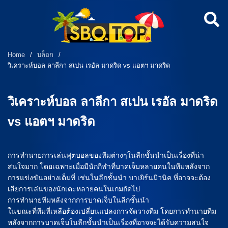
Home
/
บล็อก
/
วิเคราะห์บอล ลาลีกา สเปน เรอัล มาดริด vs แอตฯ มาดริด
วิเคราะห์บอล ลาลีกา สเปน เรอัล มาดริด
vs แอตฯ มาดริด
การทำนายการเล่นฟุตบอลของทีมต่างๆในลีกชั้นนำเป็นเรื่องที่น่า
สนใจมาก โดยเฉพาะเมื่อมีนักกีฬาที่บาดเจ็บหลายคนในทีมหลังจาก
การแข่งขันอย่างเต็มที่ เช่นในลีกชั้นนำ บาเยิร์นมิวนิค ที่อาจจะต้อง
เสียการเล่นของนักเตะหลายคนในเกมถัดไป
การทำนายทีมหลังจากการบาดเจ็บในลีกชั้นนำ
ในขณะที่ทีมที่เหลือต้องเปลี่ยนแปลงการจัดวางทีม โดยการทำนายทีม
หลังจากการบาดเจ็บในลีกชั้นนำเป็นเรื่องที่อาจจะได้รับความสนใจ