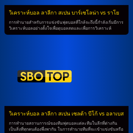
วิเคราะห์บอล ลาลีกา สเปน บาร์เซโลน่า vs ราโย
บาเยกาโน่
การทำนายสำหรับการแข่งขันฟุตบอลที่ใกล้จะถึงนี้กำลังเริ่มมีการ
วิเคราะห์บอลอย่างตั้งใจเพื่อดูบอลสดและเพื่อการวิเคราะห์
ฟุตบอลโดยเฉพาะ ทีมต่าง ๆ ก็กำลังเตรียมตัวกันอย่างเต็มที่เพื่อ
การแข่งขันที่มีความดันที่สูง หนึ่งในทีมที่กำลังมีปัญหาด้านการจัด
ทัพในระบบ 4-2-3-1 คือทีมอันเดรียส คริสเตนเซ่น, อเลฮานโดร
บัลเด้, เฟรงกี้ เดอ ยอง และ ฌุลส์ คุนเด้ ที่บาดเจ็บ ทำให้เสียสิทธิ์
ในการเล่นในการแข่งขันนี้ ทีมอันเดรียส คริสเตนเซ่น, อเลฮาน
โดร บัลเด้, และ ฌุลส์ คุนเด้ เป็นผู้บาดเจ็บที่มีผลกระทบต่อความ
แข็งแกร่งของทีม เนื่องจากพวกเขาเป็นส่วนสำคัญของการจัดทัพ
ในระบบ 4-2-3-1 และส่งผลให้ทีมต้องปรับตัวในการวางแนวรับ
และแนวตั้งใหม่ ส่วนในฝั่งแนวรุกทีมก็พร้อมใจตัวกันด้วยรา
ฟินญ่า, ดานี่ โอลโม่ และ ลามีน ยามาล ที่จะพยายามผนึกกำลัง
กันเพื่อเข้าลงสนามในสภาพที่ดีที่สุด ในฝั่งกองหลัง, ทีมจะต้อง
พยายามปรับตัวให้เหมาะสมเพื่อรองรับการขาดสมดุลของทีม โดย
มี โรเบิร์ต เลวานดอฟสกี้ เป็นตัวแบนหลักที่จะพยายามป้องกัน
ประตูของทีม ในฝั่งกองกลาง, เฟรงกี้ เดอ ยอง และ โจน การ์เซีย
วิเคราะห์บอล ลาลีกา สเปน เซลต้า บีโก้ vs อลาเบส
จะต้องรับผิดชอบการควบคุมบอลและการสร้างโอกาสในการทำ
ประตูให้กับทีม ในขณะเดียวกัน, ทีมเดอโก้ เมนเดซ ก็มีปัญหาใน
การทำนายสถานการณ์ของทีมฟุตบอลแต่ละทีมในลีกที่ต่างกัน
การจัดทัพในระบบ 4-2-3-1 […]
เป็นสิ่งที่ทุกคนต้องพึ่งพากัน ในการทำนายทีมที่จะเข้าแข่งขันหรือ