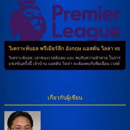
เจ้าบ้าน นิวคาสเซิ่ล โดยใช้ระบบ 4-1-4-1 โดยส่ง กรานิต ชาก้า
เป็นคีย์แมนแดนกลาง และ ไบรอัน บร็อบบี้ย์ ออกสตาร์ทแดนหน้า
ซึ่งอาจจะเป็นคุณสมบัติที่ทำให้ทีมเยือนชนะได้ในเกมนี้ นามบอร์
เยนเอส บอร์เยนเอสมีความสามารถในการทำประตู และเป็นผู้
รักษาประตูที่มีความเก่ง โดยมีการตีประตูเข้าทุกครั้งที่มีโอกาส
และอาจจะเป็นคนสำคัญที่ทำให้ทีมเยือนมีโอกาสชนะในเกมนี้ นิว
คาสเซิ่ลหากสามารถรักษาระบบเกมของตัวเอง และทำการ
ทำนายและวิเคราะห์บอลอย่างเหมาะสม อาจจะมีโอกาสชนะใน
วิเคราะห์บอล พรีเมียร์ลีก อังกฤษ แอสตัน วิลล่า vs
เกมและเพิ่มความมั่นใจในการต่อสู้ในการแข่งขันต่อไป นอกจาก
เวสต์แฮม
นี้ นิวคาสเซิ่ลยังมีนักเตะที่มีความสามารถและความเก่งในการ
วิเคราะห์บอล: เอาชนะเวสต์แฮม และ พบกับความท้าทาย ในการ
เล่นบอลอย่างเช่น […]
แข่งขันครั้งนี้ เจ้าบ้าน แอสตัน วิลล่า จะต้องพบกับทีมเยือน เวสต์
แฮม ที่ยังคงความท้าทายจากผู้เล่นสำคัญที่ไม่สามารถเข้าร่วมการ
แข่งขันได้เนื่องจากบาดเจ็บ นับเช่น ลูคัสซ์ ฟาเบียนสกี้ และ ครี
เซนซิโอ้ ซัมเมอร์วิลล์ รายชื่อผู้เล่น เมื่อดูทีมเจ้าบ้าน แอสตัน
วิลล่า จะเห็นว่า ทีมนั้นจะไม่มี บูบาก้าร์ กามาร่า และ ยูรี่ ตีเลอม็
องส์ ซึ่งเป็นผู้เล่นสำคัญที่เป็นที่ยอมรับในทีม แต่ทีมก็ยังมีผู้เล่นคุณ
เกี่ยวกับผู้เขียน
ภาพอื่นๆ ในทีม เช่น โอลลี่ วัตกิ้นส์ ที่เป็นกองหน้าที่ทำประตูได้ดี
ระบบการเล่น ทีมเจ้าบ้านจะใช้ระบบ 4-2-3-1 โดยจะมี เอมิเลีย
โน่ บูเอนเดีย มาเป็นกองกลางสำคัญในการสร้างสรรค์เกมรุก
และ โอลลี่ วัตกิ้นส์ ยืนหัวหอกตัวเป้า ส่วน ทีมเยือน เวสต์แฮม จะ
วางระบบ 3-4-2-1 ด้วย จาร์ร็อด โบเว่น และ […]