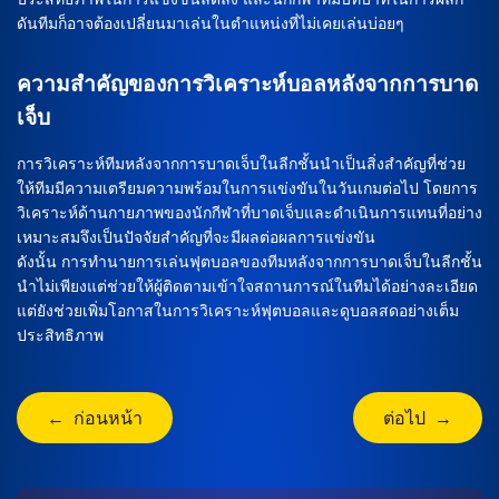
ดันทีมก็อาจต้องเปลี่ยนมาเล่นในตำแหน่งที่ไม่เคยเล่นบ่อยๆ
ความสำคัญของการวิเคราะห์บอลหลังจากการบาด
เจ็บ
การวิเคราะห์ทีมหลังจากการบาดเจ็บในลีกชั้นนำเป็นสิ่งสำคัญที่ช่วย
ให้ทีมมีความเตรียมความพร้อมในการแข่งขันในวันเกมต่อไป โดยการ
วิเคราะห์ด้านกายภาพของนักกีฬาที่บาดเจ็บและดำเนินการแทนที่อย่าง
เหมาะสมจึงเป็นปัจจัยสำคัญที่จะมีผลต่อผลการแข่งขัน
ดังนั้น การทำนายการเล่นฟุตบอลของทีมหลังจากการบาดเจ็บในลีกชั้น
นำไม่เพียงแต่ช่วยให้ผู้ติดตามเข้าใจสถานการณ์ในทีมได้อย่างละเอียด
แต่ยังช่วยเพิ่มโอกาสในการวิเคราะห์ฟุตบอลและดูบอลสดอย่างเต็ม
ประสิทธิภาพ
← ก่อนหน้า
ต่อไป →