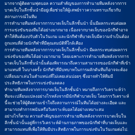
มากจากผู้ติดตามฟุตบอล ความสำคัญของการทำนายทีมหลังจากการ
บาดเจ็บในลีกชั้นนำมีอยู่เพื่อช่วยให้ผู้เสพย์ราวความทราบเกี่ยวกับ
สถานการณ์ในทีม
การทำนายทีมหลังจากการบาดเจ็บในลีกชั้นนำ นั้นมีผลกระทบต่อผล
การแข่งขันของทีมได้อย่างมากมาย เนื่องจากบาดเจ็บของนักกีฬาอาจ
ทำให้ทีมต้องปรับตัวในวันเกม และนักกีฬาที่บาดเจ็บมีความจำเป็นต้อง
ถูกแทนที่ด้วยนักกีฬาที่มีคุณสมบัติที่ใกล้เคียง
การทำนายทีมหลังจากการบาดเจ็บในลีกชั้นนำ มีผลกระทบต่อผลการ
แข่งขันของทีมได้อย่างมากมาย โดยเฉพาะการทำนายทีมหลังจากการ
บาดเจ็บในลีกชั้นนำนั้นต้องพิจารณาถึงความสามารถของนักกีฬาที่เข้า
มาแทนที่ ในบางครั้ง นักกีฬาที่มีบทบาทในการผลักดันทีมก็อาจจะต้อง
เปลี่ยนมาเล่นในตำแหน่งที่ไม่เคยเล่นบ่อยๆ ซึ่งอาจทำให้ทีมมี
ประสิทธิภาพในการแข่งขันลดลง
ทำนายทีมหลังจากการบาดเจ็บในลีกชั้นนำ หมายถึงการวิเคราะห์ว่า
ทีมจะเปลี่ยนแปลงอย่างไรหลังจากมีนักกีฬาบาดเจ็บ โดยการวิเคราะห์
นี้จะช่วยให้ผู้ติดตามเข้าใจถึงสถานการณ์ในทีมได้อย่างละเอียด และ
สามารถทำการพนันหรือวิเคราะห์บอลได้อย่างเหมาะสม
อย่างไรก็ตาม ความสำคัญของการทำนายทีมหลังจากการบาดเจ็บใน
ลีกชั้นนำนั้นอยู่ที่การวิเคราะห์ด้านกายภาพของนักกีฬาที่บาดเจ็บและ
สามารถแทนที่เพื่อให้ทีมมีประสิทธิภาพในการแข่งขันในวันเกมต่อไป.