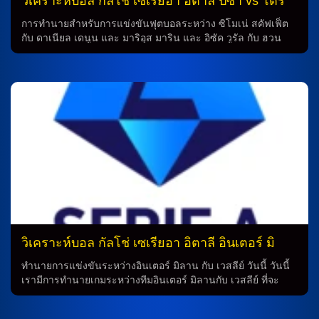
วิเคราะห์บอล กัลโช่ เซเรียอา อิตาลี ปิซ่า vs โตริ
พรีเมียร์ลีก แต่ภาพรวมยังเทไปทางเจ้าบ้าน ที่ได้พักและกลับมา
โน่
เล่นในบ้าน น่าจะเรียกความมั่นใจกลับมาได้ แม้เพิ่งสะดุดแพ้มา
การทำนายสำหรับการแข่งขันฟุตบอลระหว่าง ซิโมเน่ สคัฟเฟ็ต
ก็ตาม ขณะที่ ฟอร์มดีจริงแต่เกมเยือนยังไม่น่าไว้ใจ ดังนั้นวัดกัน
กับ ดาเนียล เดนูน และ มาริอุส มาริน และ อิซัค วูรัล กับ ฮวน
แล้ว ทำนายว่า เวสต์แฮม […]
กวาดราโด้ มีการพบกันในช่วงเวลาที่ผ่านมา โดยมีผลกระทบต่อ
การจัดทีมในแต่ละทีมอย่างมาก โดยมีนักเตะหลายคนที่บาดเจ็บ
และอาการป่วย การเตรียมการในการแข่งขัน 3-5-2 ของทั้งสอง
ทีมนั้นได้รับการพิจารณาอย่างละเอียด โดยจะมีการวางระบบ
กลางวางของทีม โดยทัพนั้นซึ่งจะมี มัลเธ่ ฮอยโฮลท์, เอเบเนเซอร์
อาคินซานมิโร่, และ ฟิลิป โลโยลา ที่จะเป็นส่วนที่มีหน้าที่สำคัญ
ในการเล่น สำหรับทีม ซิโมเน่ สคัฟเฟ็ต จะต้องเล่นโดยไม่มี ซากา
เรีย อาบูคาล และ ซานเนตอส ซาฟว่า ที่มีปัญหาอาการบาดเจ็บ
ส่วนทีมอีกฝ่ายจะต้องนำนักเตะ โจวานนี ซิเมโอเน่ และ ดูวาน
ซาปาต้า มาเป็นหน้าเป้าเพื่อทำประตู เมื่อพิจารณาการเตรียมการ
แข่งขันและการจัดทีมของทั้งสองฝ่าย การทำนายว่าทีมใดจะ
สามารถคว้าชัยสำคัญจากการแข่งขันนี้อาจมีความยากลำบาก
เนื่องจากทั้งสองฝ่ายมีนักเตะที่สำคัญบาดเจ็บ และต้องปรับเปลี่ยน
การจัดทีมใหม่โดยทุกทีมจะต้องพยายามสร้างกลยุทธ์ที่เหมาะสม
วิเคราะห์บอล กัลโช่ เซเรียอา อิตาลี อินเตอร์ มิ
ด้วยความพร้อมและความตั้งใจจากทั้งสองฝ่าย การทำนายสำหรับ
ลาน vs โรม่า
ผลการแข่งขันนี้จึงเป็นสิ่งที่น่าตื่นเต้น และทุกคนจะต้องรอคอยให้
ทำนายการแข่งขันระหว่างอินเตอร์ มิลาน กับ เวสลีย์ วันนี้ วันนี้
ดูการแข่งขันว่าจะปรากฎในแบบที่เป็นไปตามการทำนายหรือไม่
เรามีการทำนายเกมระหว่างทีมอินเตอร์ มิลานกับ เวสลีย์ ที่จะ
[…]
แข่งขันในสนามเหย้าของอินเตอร์ มิลาน โดยทีมเจ้าบ้านไม่มีนัก
เตะกลางบรรทัดหลังระดับคุณภาพเช่น คาร์ลอส ออกุสโต้ ที่ต้อง