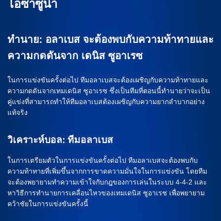
โอซาซูน่า
ทำนาย: อลาเบส จะต้องพบกับความท้าทายและ
ความกดดันจาก เดนิส ซูอาเรซ
ในการแข่งขันครั้งต่อไป ทีมอลาเบสจะต้องเผชิญกับความท้าทายและ
ความกดดันจากเทมเดนิส ซูอาเรซ ซึ่งเป็นทีมที่ตอนนี้ทำนายว่าจะเป็น
คู่แข่งที่สามารถทำให้ทีมอลาเบสต้องเผชิญกับความยากลำบากอย่าง
แท้จริง
วิเคราะห์บอล: ทีมอลาเบส
ในการเตรียมตัวในการแข่งขันครั้งต่อไป ทีมอลาเบสจะต้องพบกับ
ความท้าทายที่เพิ่มขึ้นจากการขาดความมั่นใจในการแข่งขัน โดยทีม
จะต้องพยายามทำความเข้าใจกับกฎของการเล่นในระบบ 4-4-2 และ
หาวิธีการทำนายการเคลื่อนไหวของเทมเดนิส ซูอาเรซ เพื่อพยายาม
คว้าชัยในการแข่งขันครั้งนี้