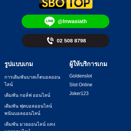
@lnwasiath
02 508 8798
รูปแบบเกม
ผู้ให้บริการเกม
Goldenslot
การเดิมพันบาสเก็ตบอลออน
ไลน์
Slot Online
Joker123
เดิมพัน กอล์ฟ ออนไลน์
เดิมพัน ฟุตบอลออนไลน์
พนันบอลออนไลน์
เดิมพัน มวยออนไลน์ แทง