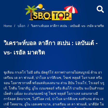
Home
/
บล็อก
/
วิเคราะห์บอล ลาลีกา สเปน : เลบันเต้ -vs- เรอัล มาดริด
วิเคราะห์บอล ลาลีกา สเปน : เลบันเต้ -
vs- เรอัล มาดริด
ฆูเลียน กาเลโร่ ไม่มี อลัน มัตตูร์โร่ สภาพร่างกายไม่สมบูรณ์ ด้าน อา
เดรียน เด ลา ฟวนเต้, ปาโบล มาร์ตีเนซ, โฆเซ่ หลุยส์ โมราเลส หรือ
จอน โอลาซากาสตี้ พร้อมสลับลงสนาม ส่วน อีบัน โรเมโร่, โรเจอร์ บรู
เก้, โกดีน โกยาลีปู, อูไน เบนเซดอร์ หรือ ดีเอโก้ ปามปิน จะเป็นสำรอง
เอ็ตต้า เอย็อง จะเล่นกองหน้าคู่ โฆเซ่ หลุยส์ โมราเลส แดนกลางมี
การ์ลอส อัลบาเรซ, โอรีโอล เรย์, ปาโบล มาร์ตีเนซ ลงทำเกม ส่วน เจ
เรมี่ โทลยาน, อูไน เอลเคซาบาล, อาเดรียน เด ลา ฟวนเต้, มาตีอัส โม