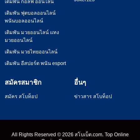
เดิมพัน กอล์ฟ ออนไลน์
เดิมพัน ฟุตบอลออนไลน์
พนันบอลออนไลน์
เดิมพัน มวยออนไลน์ แทง
มวยออนไลน์
เดิมพัน มวยไทยออนไลน์
เดิมพัน อีสปอร์ต พนัน esport
สมัครสมาชิก
อื่นๆ
สมัคร สโบท็อป
ข่าวสาร สโบท็อป
All Rights Reserved ©
2026
สโบเบ็ต.com. Top Online