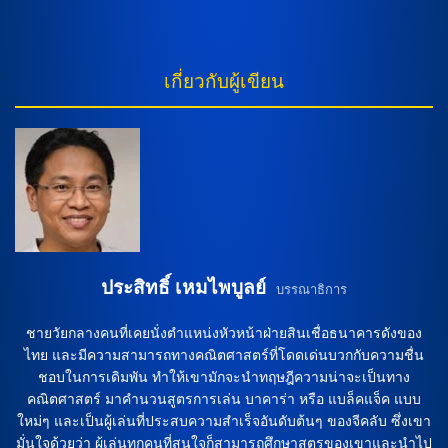
ขณะผลงานเกมล่าสุดบุกอัด อูดิเนเซ่ 3-0 สภาพทีมจะไม่มี อาร์
ดอน จาชารี่ กับ ราฟาเอล เลเอา ยังมีอาการบาดเจ็บรบกวน แต่
ทีมลุ้นได้ ไมค์ เมนญ็อง ฟิตลงทำหน้าที่ผู้รักษาประตูได้อีกครั้ง ซา
มูเอเล่ ริชชี่ กับ ดาวิเด้ บาร์เตซากี้ จะได้ออกสตาร์ทในเกมนี้โดย
เกี่ยวกับผู้เขียน
ทีมพัก ลูก้า โมดริช กับ เปร์วิส เอสตูปินญาน ส่วนเกมรุก คริสโต
เฟอร์ เอ็นกุนกู จะได้จับคู่กับ ซานติอาโก้ คีเมเนซ ยูเซบิโอ ดิ ฟ
รานเชสโก้ เทรนเนอร์ เลชเช่ แพ้คาบ้านให้กับ กายารี่ 1-2 ทำให้
ทีมแพ้มา 3 […]
ประสิทธิ์ เหมไพบูลย์
บรรณาธิการ
ชายวัยกลางคนที่เคยนั่งตำแหน่งหัวหน้าฝ่ายสินเชื่อธนาคารดังของ
ไทย และมีความสามารถทางคณิตศาสตร์ที่โดดเด่นบวกกับความชื่น
ชอบในการเดิมพัน ทำให้เขามักจะนำทฤษฎีความน่าจะเป็นทาง
คณิตศาสตร์ มาคำนวนสูตรการเล่น บาคาร่า หรือ แบล็คแจ็ค แบบ
ใหม่ๆ และเป็นผู้เล่นที่ประสบความสำเร็จอันดับต้นๆ ของจีคลับ ซึ่งเขา
มั่นใจด้วยว่า ผู้เล่นทุกคนที่สนใจก็สามารถศึกษาสูตรของเขาและนำไป