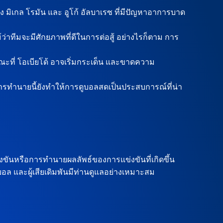
มิเกล โรมัน และ อูโก้ อัลบาเรซ ที่มีปัญหาอาการบาด
้ว่าทีมจะมีศักยภาพที่ดีในการต่อสู้ อย่างไรก็ตาม การ
ะที่ โอเบียโด้ อาจเริ่มกระเด็น และขาดความ
การทำนายนี้ยังทำให้การดูบอลสดเป็นประสบการณ์ที่น่า
ขันหรือการทำนายผลลัพธ์ของการแข่งขันที่เกิดขึ้น
ล และผู้เสียเดิมพันมีท่านดูแลอย่างเหมาะสม