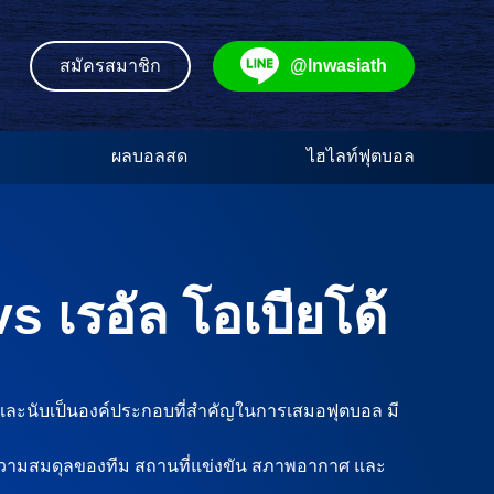
@lnwasiath
สมัครสมาชิก
ผลบอลสด
ไฮไลท์ฟุตบอล
s เรอัล โอเบียโด้
ใจและนับเป็นองค์ประกอบที่สำคัญในการเสมอฟุตบอล มี
น ความสมดุลของทีม สถานที่แข่งขัน สภาพอากาศ และ