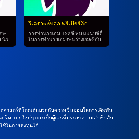
วิเคราะห์บอล พรีเมียร์ลีก
ิว
อังกฤษ เชลซี vs แมนฯซิตี้
กฤษ
การทำนายเกม: เชลซี พบ แมนฯซิตี้
 นิว
ในการทำนายเกมระหว่างเชลซีกับ
ียร์
แมนฯซิตี้ ทั้งสองทีมจะต้องเผชิญกับ
ายว่า
ปัญหาบาดเจ็บของนักเตะสำคัญที่
จของ
อาจส่งผลกระทบต่อผลการแข่งขัน
ตัล
ในฝ่ายของเชลซี นักเตะเชื่อว่าจะไม่
ลัง
มีฟิลิป ยอร์เกนเซ่น, ลีไว โคลวิลล์,
ห้ทีม
รีซ เจมส์ และ เทรวอห์ ชาโลบาห์ ที่
าม
เป็นส่วนสำคัญของทีม ที่มีปัญหา
ึงไม่
อาการบาดเจ็บในขณะนี้ การจัดทัพ
ดุด
เซ็ตอัพของเชลซีคาดว่าจะวางระบบ
ข้าม
4-2-3-1 โดยมีเปโดร เนโต้, โคล พัล
์มที่
เมอร์ และ เอสเตเวา คอยขึ้นเกมรุก
ตศาสตร์ที่โดดเด่นบวกกับความชื่นชอบในการเดิมพัน
ข้า
และส่ง เชา เปโดร ลงลุ้นสกอร์แดน
็ค แบบใหม่ๆ และเป็นผู้เล่นที่ประสบความสำเร็จอัน
ดีและ
หน้า นักเตะที่หายจากการแข่งขัน
บใช้ในการลงทุนได้
งไม่
ในฝ่ายของแมนฯซิตี้ ยอสโก้ กวาร์ดิ
กม
โอล, รูเบน ดิอาส และ จอห์น สโตน
 จะมี
ส์ ก็เสียใจไม่ได้เข้าเข็องการแข่งขัน