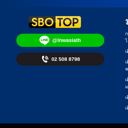
บทบาทสกอร์แดนหน้า ** แอสตัน
ทางฝั่งข
วิลล่า ** ทีมเยือน แอสตัน วิลล่า ก็ไม่
ของทีม โ
ได้เหยียบเข้าสนามโดยมั่นใจต่อการ
ประตู ส่
ช่วยเหลือจาก บูบาก้าร์ กามาร่า […]
มันดาว่า
ก
@lnwasiath
ไ
เ
02 508 8798
เ
พ
เ
ม
เ
เ