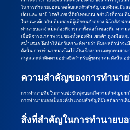
ในการทำนายบอลบาดเจ็บและตัวสำคัญของทีมจะมีผลอย่างม
เจ็บ และ ฆาบี โรดริเกซ ที่ติดโทษแบน อย่างไรก็ตาม ทีม
ในขณะเดียวกัน ทีมเยอะมีผู้เสียคนดังอย่าง นิโกลัส ฟอน
ทำนายบอลจำเป็นต้องพิจารณาทั้งฟอร์มของทีม ความ
เมื่อพิจารณาภาพรวมของทั้งสองทีม เซลต้า ดูเหมือนจะ
สม่ำเสมอ จึงทำให้นักวิเคราะห์ทายว่า ทีมเซลต้าน่าจ
ดังนั้น การทำนายบอลไม่ได้เป็นเรื่องง่าย แต่ทุกคนส
สนุกและน่าติดตามอย่างยิ่งสำหรับผู้ชมทุกคน ดังนั
ความสำคัญของการทำนาย
การทำนายทีมในการแข่งขันฟุตบอลมีความสำคัญมากในวงก
การทำนายบอลเป็นองค์ประกอบสำคัญที่มีผลต่อการเดิมพั
สิ่งที่สำคัญในการทำนายบ