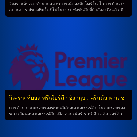
vs โตริโน่
วิเคราะห์บอล: ทำนายสถานการณ์ของทีมโตริโน่ ในการทำนาย
สถานการณ์ของทีมโตริโน่ในการแข่งขันลีกที่กำลังจะถึงแล้ว มี
การพบกับปัญหาในทีมเนื่องจากการต้องพักผู้เล่นสำคัญบางคน
และต้องเผชิญกับการปรับเปลี่ยนระบบการเล่น ทำให้มีความ
สับสนในส่วนของการวางทัพ การพักผู้เล่นสำคัญ ในช่วงเวลานี้
ทีมโตริโน่จะต้องเผชิญกับการพักผู้เล่นสำคัญอย่างมิเคเล่ คอลโล
โคโล่ ที่บาดเจ็บ และยูสเซฟ มาเลห์ ที่ติดโทษแบน ทำให้ทีม
ต้องหาวิธีการจัดทัพใหม่โดยใช้ระบบ 4-4-2 โดยการวางอัลเบร์โต้
กราสซี่ และ วาร์เรน บอนโด เป็นแกนหลัก โดยมีเฟเดริโก้ โบนา
สโซลี่ และมิลาน ยูริช ในบทบาทของคู่หน้า การเผชิญกับการปรับ
ระบบการเล่น ทีมโตริโน่กำลังต้องเผชิญกับการปรับเปลี่ยนระบบ
การเล่น จาก 4-4-2 ไปสู่ระบบ 3-4-1-2 ทำให้ต้องปรับทีมใหม่ทั้ง
ในด้านการโจมตีและป้องกัน โดยคู่กองหน้าจะเป็นของ โจวานนี
ซิเมโอเน่ และ เช อดัมส์ พร้อมกับวาง นิโคลา วลาซิช ในบทบาท
ของตัวประกอบเกม ความมั่นใจในการแข่งขัน ถึงแม้ทีมโตริโน่จะ
มีความยากลำบากในช่วงนี้แต่ก็ยังคงมีความมั่นใจในการแข่งขัน
วิเคราะห์บอล พรีเมียร์ลีก อังกฤษ : คริสตัล พาเลซ
โดยที่ผลงานของโตริโน่เริ่มเป็นเช่นโรง ทีมกระเตื้องและมีการ
vs เวสต์แฮม
ชนะเกม 2 จาก 3 นัดล่าสุด ทำให้ทีมมีความมั่นใจมากขึ้น และ
การทำนายเกมรอบรองชนะเลิศคอนเฟอเรนซ์ลีก ในเกมรอบรอง
พร้อมที่จะเผชิญกับคู่แข่งต่อไป สรุป ถึงแม้ทีมโตริโน่จะพบกับ
ชนะเลิศคอนเฟอเรนซ์ลีก เมื่อ คอนเฟอร์เรนซ์ ลีก อดัม วอร์ตัน
ความยากลำบากในการจัดทัพและการเล่นในระบบใหม่ […]
และ มักซ็องซ์ ลาครัวซ์ เกมกับ ฟิออเรนติน่า ทั้งสองทีมต้องเริ่ม
จากการแข่งขันในสภาพที่ไม่ค่อยดีเท่าไร เนื่องจากบาดเจ็บที่เกิด
ขึ้นตั้งแต่ครึ่งแรกของเกม สถานการณ์ของทั้งคู่ยังไม่มีความ