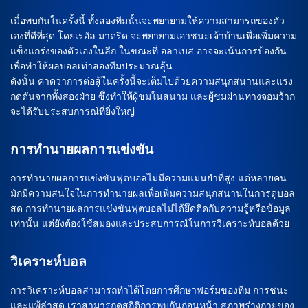
เมื่อพบกันในครั้งนี้ ทั้งสองทีมนั้นจะพยายามให้ความสามารถของตัว
เองที่ดีที่สุด โดยเรอัล มาดริด จะพยายามเอาชนะเจ้าบ้านเพื่อเพิ่มความ
แข็งแกร่งของตัวเองในลีก ในขณะที่ อลาเบส อาจจะเน้นการป้องกัน
เพื่อทำให้ผลบอลเท่าสองทีมประมาณลุ้น
ดังนั้น คาดว่าการต่อสู้ในครั้งนี้จะเต็มไปด้วยความสนุกสนานและแรง
กดดันจากทั้งสองฝ่าย ซึ่งทำให้ผู้ชมในสนาม และผู้ชมผ่านทางจอมว้าก
จะได้รับประสบการณ์ที่ยิ่งใหญ่
การทำนายผลการแข่งขัน
การทำนายผลการแข่งขันฟุตบอลไม่มีความแม่นยำที่สูง แต่หลายคน
มักมีความสนใจในการทำนายผลเพื่อเพิ่มความสนุกสนานในการดูบอล
สด การทำนายผลการแข่งขันฟุตบอลไม่ได้ยึดติดกับความรู้หรือข้อมูล
เท่านั้น แต่ยังต้องใช้สมองและประสบการณ์ในการวิเคราะห์บอลด้วย
วิเคราะห์บอล
การวิเคราะห์บอลสามารถทำได้โดยการศึกษาฟอร์มของทีม การชนะ
และแพ้ล่าสุด เราสามารถดูสถิติการพบกันก่อนหน้า สภาพร่างกายของ