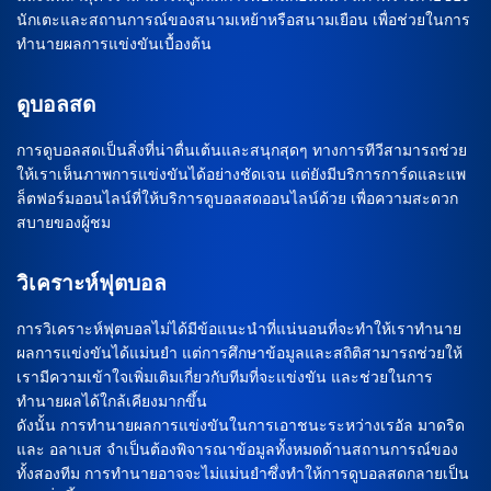
นักเตะและสถานการณ์ของสนามเหย้าหรือสนามเยือน เพื่อช่วยในการ
ทำนายผลการแข่งขันเบื้องต้น
ดูบอลสด
การดูบอลสดเป็นสิ่งที่น่าตื่นเต้นและสนุกสุดๆ ทางการทีวีสามารถช่วย
ให้เราเห็นภาพการแข่งขันได้อย่างชัดเจน แต่ยังมีบริการการ์ดและแพ
ล็ตฟอร์มออนไลน์ที่ให้บริการดูบอลสดออนไลน์ด้วย เพื่อความสะดวก
สบายของผู้ชม
วิเคราะห์ฟุตบอล
การวิเคราะห์ฟุตบอลไม่ได้มีข้อแนะนำที่แน่นอนที่จะทำให้เราทำนาย
ผลการแข่งขันได้แม่นยำ แต่การศึกษาข้อมูลและสถิติสามารถช่วยให้
เรามีความเข้าใจเพิ่มเติมเกี่ยวกับทีมที่จะแข่งขัน และช่วยในการ
ทำนายผลได้ใกล้เคียงมากขึ้น
ดังนั้น การทำนายผลการแข่งขันในการเอาชนะระหว่างเรอัล มาดริด
และ อลาเบส จำเป็นต้องพิจารณาข้อมูลทั้งหมดด้านสถานการณ์ของ
ทั้งสองทีม การทำนายอาจจะไม่แม่นยำซึ่งทำให้การดูบอลสดกลายเป็น