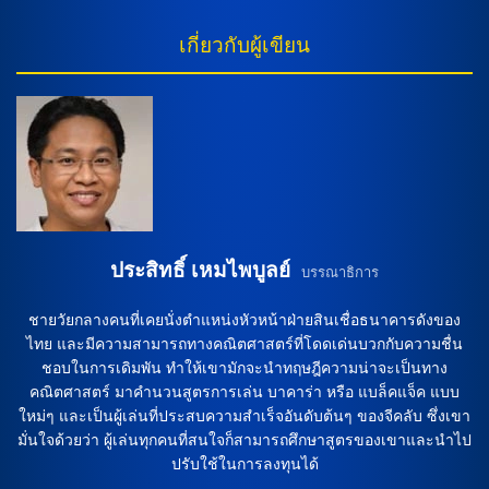
ชัดเจน แต่ทีม โอลิเวอร์ กลาสเนอร์ กุนซือชาวออสเตรีย ได้ยืนยัน
ว่าจะไม่มี เอ็ดดี้ เอ็นเคเทีย์, เช็ค ดูกูเร่ และ เอวานน์ เกสซ็องด์ ใน
เกี่ยวกับผู้เขียน
การแข่งขันครั้งนี้อย่างแน่นอน อย่างไรก็ตาม ฌอง-ฟิลิปป์ มาเต
ต้า น่าจะพร้อมเป็นตัวเลือกหลังจากที่โดนเปลี่ยนตัวออกในช่วงพัก
ครึ่งของเกมเมื่อกลางสัปดาห์ แม้ว่าเขาอาจจะถูกใช้เพียงเพื่อการ
ป้องกันเท่านั้น นูโน เอสปิริโต้ ซานโต กุนซือชาวโปรตุเกส ไม่มีผู้
เล่นบาดเจ็บเพิ่มเติมจากเดิม ขณะที่ ลูคัส ฟาเบียนสกี้ ผู้รักษา
ประตูสำรองฟื้นตัวจากปัญหาที่หลังกลับมาได้แล้ว ในเกมล่าสุด ที่
เต็มไปด้วยความสนุกสนาน ทีม ขุนค้อน และ วูล์ฟส์ ต้องการที่จะ
คว้าชัยชนะ และมีผู้เล่นออกมาแสดงความสามารถ อย่างจาร์ร็อด
โบเว่น ที่ทำได้สองแอสซิสต์ ในเกมนั้น ทีม […]
ประสิทธิ์ เหมไพบูลย์
บรรณาธิการ
ชายวัยกลางคนที่เคยนั่งตำแหน่งหัวหน้าฝ่ายสินเชื่อธนาคารดังของ
ไทย และมีความสามารถทางคณิตศาสตร์ที่โดดเด่นบวกกับความชื่น
ชอบในการเดิมพัน ทำให้เขามักจะนำทฤษฎีความน่าจะเป็นทาง
คณิตศาสตร์ มาคำนวนสูตรการเล่น บาคาร่า หรือ แบล็คแจ็ค แบบ
ใหม่ๆ และเป็นผู้เล่นที่ประสบความสำเร็จอันดับต้นๆ ของจีคลับ ซึ่งเขา
มั่นใจด้วยว่า ผู้เล่นทุกคนที่สนใจก็สามารถศึกษาสูตรของเขาและนำไป
ปรับใช้ในการลงทุนได้