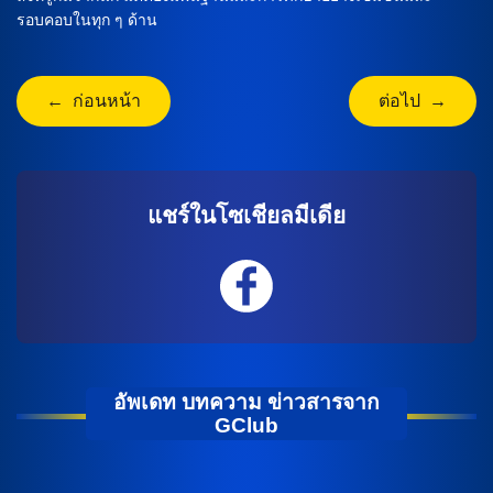
รอบคอบในทุก ๆ ด้าน
← ก่อนหน้า
ต่อไป →
แชร์ในโซเชียลมีเดีย
อัพเดท บทความ ข่าวสารจาก
GClub