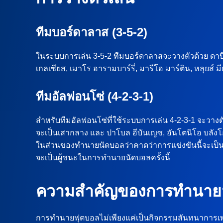
ทีมบอร์ดาลาส (3-5-2)
ในระบบการเล่น 3-5-2 ทีมบอร์ดาลาสจะวางตัวด้วย ดาบิ
เกลเซียส, เมาโร อารามบาร์รี่, มารีโอ มาร์ติน, หลุยส์ 
ทีมอัลฟอนโซ่ (4-2-3-1)
สำหรับทีมอัลฟอนโซ่ที่ใช้ระบบการเล่น 4-2-3-1 จะวางตั
จะเป็นเสากลาง และ ปาโบล อีบันเญซ, อันโตนิโอ บลังโก้, 
ในส่วนของทำนายนัดบอลว่าคาดว่าการแข่งขันนี้จะเป็นกา
จะเป็นผู้ชนะในการทำนายนัดบอลครั้งนี้
ความสำคัญของการทำนาย
การทำนายฟุตบอลไม่เพียงแค่เป็นกิจกรรมสันทนาการเพลิ