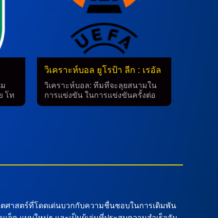
พ
วิเคราะห์บอล ยูโรป้า ลีก : เรอัล
ร์ -
เบติส -vs- ฟอเรสต์
่ม
วิเคราะห์บอล: ทีมที่จะลุยสนามใน
ย โท
การแข่งขัน ในการแข่งขันครั้งต่อ
 ฮ็อทส
ไป ทีมชาติมานูเอล หลุยส์ เปเยกรีนี่
ะพ่าย
กำลังเตรียมการโดยให้ความสำคัญ
อย่าง
กับสถานะร่างกายของนักเตะทั้ง 5
เกม
คน ซึ่งมีความไม่สมบูรณ์ เช่น มาร์ก
บาร์ตร้า, ดีเอโก้ ยอเรนเต้, เอคตอร์
เบเยริน, เนลซอน เดออสซ่า, และอีส
โก้ อาลาร์กอน ซึ่งอาจส่งผลกระทบ
ด
ต่อการแข่งขันของทีม นักเตะที่จะ
ิสัน,
ลุยสนาม ในการแข่งขันครั้งนี้ เซด
ริก บากอมบู จะได้รับโอกาสเด่นใน
ด ใน
บทบาทหน้าเป้า และจะมีผู้ร่วมเดิน
ตศาสตร์ที่โดดเด่นบวกกับความชื่นชอบในการเดิมพัน
โดมิ
เกมรุกอย่าง อันโตนี่, โจวานี่ โล เซล
็ค แบบใหม่ๆ และเป็นผู้เล่นที่ประสบความสำเร็จอัน