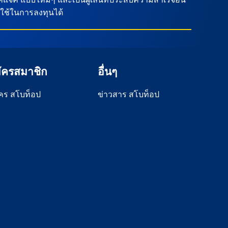
งรอ
โซ่, และโรดรีโก้ รีเกลเม่ ในขณะที่
บใช้ในการลงทุนได้
าส
มาร์ก โรก้า จะควบคุมกลางสนาม
ุมทีม
ด้วยเซร์จี้ อัลตีมีร่า ส่วนในบทบาท
ต้นซี
หลังจะมีอังเคล ออร์ตีซ, บาเลนติน
ัน 5
โกเมซ, และนาตาน แบร์นาร์โด้ เดอ
ซูซ่า ที่จะมีหน้าที่คุมกลางสนาม
และจูเนียร์ ฟีร์โป จะสลับเข้าเล่นใน
ัครสมาชิก
อื่นๆ
บทบาทหลังอีกด้วย นักเตะที่มีสภาพ
ร่างกายไม่สมบูรณ์ ในขณะเดียวกัน
คร สโบท็อป
ข่าวสาร สโบท็อป
ทีมเยอรมัน ที่จะลุยสนามในการ
แข่งขันก็จะต้องพบกับปัญหาเดียวกัน
[…]