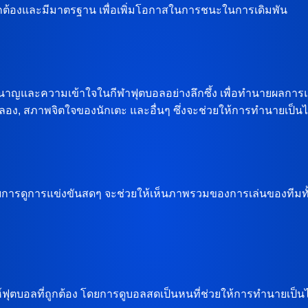
กต้องและมีมาตรฐาน เพื่อเพิ่มโอกาสในการชนะในการเดิมพัน
ญและความเข้าใจในกีฬาฟุตบอลอย่างลึกซึ้ง เพื่อทำนายผลการแข่ง
ลอง, สภาพจิตใจของนักเตะ และอื่นๆ ซึ่งจะช่วยให้การทำนายเป็น
 โดยการดูการแข่งขันสดๆ จะช่วยให้เห็นภาพรวมของการเล่นของทีมทั
บอลที่ถูกต้อง โดยการดูบอลสดเป็นหนที่ช่วยให้การทำนายเป็นไ