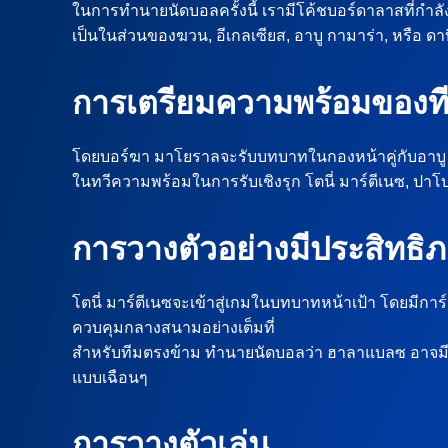
ในการทำนายนัดบอลครั้งนี้ เรามีโค้ชบอร์ดาลาสที่กำล
เป็นในส่วนของฆวน, อีเกลเซียส, อาบู กามาร่า, หรือ ดา
การเตรียมความพร้อมของท
โดยบอร์ฆา มาโยราลจะรับบทบาทในกองหน้าคู่กับอาบู 
ในทวีความพร้อมในการรับเชิงรุก โตนี่ มาร์ตีเนซ, ปาโ
การวางตัวอย่างมีประสิทธิ
โตนี่ มาร์ตีเนซจะเข้าสู่เกมในบทบาทหน้าเป้า โดยมีการ
ควบคุมกลางสนามอย่างเต็มที่
สำหรับทีมตรงข้าม ทำนายนัดบอลว่า ฮาลาแบลซ อาจมีควา
แบบเฉือนๆ
การวางตัวเล่น