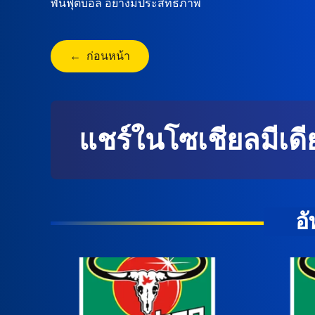
พันฟุตบอล อย่างมีประสิทธิภาพ
← ก่อนหน้า
แชร์ในโซเชียลมีเดี
อ