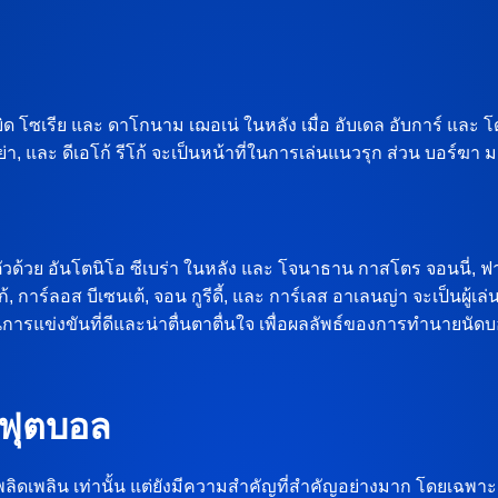
ด โซเรีย และ ดาโกนาม เฌอเน่ ในหลัง เมื่อ อับเดล อับการ์ และ 
มีย่า, และ ดีเอโก้ รีโก้ จะเป็นหน้าที่ในการเล่นแนวรุก ส่วน บอร์ฆา
วด้วย อันโตนิโอ ซีเบร่า ในหลัง และ โจนาธาน กาสโตร จอนนี่, ฟากุ
การ์ลอส บีเซนเต้, จอน กูรีดี้, และ การ์เลส อาเลนญ่า จะเป็นผู้เล
รแข่งขันที่ดีและน่าตื่นตาตื่นใจ เพื่อผลลัพธ์ของการทำนายนัดบอ
ฟุตบอล
ดเพลิน เท่านั้น แต่ยังมีความสำคัญที่สำคัญอย่างมาก โดยเฉพาะ