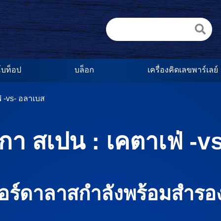
บท็อป
บล็อก
เครื่องคิดเลขพาร์เลย์
่ -vs- อลาเบส
ีกา สเปน : เคตาเฟ่ -v
ร์ดาลาสกำลังพร้อมสำรอง