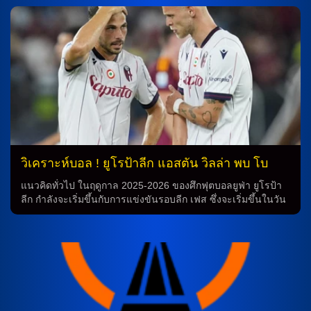
เอ็มวูป้า ที่บาดเจ็บ คริส เฟอห์ริช และ บัดเรดีน บูอานานี จะมี
โอกาสสลับลงตัวจริงแทน บิลาล เอล คานนูสส์ และ ติอาโก้ โต
มาส ส่วน เออร์เมดิน เดมิโรวิช จะยึดตำแหน่งหน้าเป้าต่อไป นัด
ต่อไป: สตุ๊ตการ์ต พบ เชลซี ในเกมถัดไปทีมเยือนของกุนซือ เค
ลาดิโอ คีราลเดซ ที่มีมือทองในช่วงหลังเพราะได้เสมอในเกม
ล่าสุดกับ ราโย บาเยกาโน่ 1-1 ซึ่งเป็นการเสมอในสกอร์นี้มา 5
นัดติดแล้ว มิไฮโล ริสติก […]
วิเคราะห์บอล ! ยูโรป้าลีก แอสตัน วิลล่า พบ โบ
โลญญ่า 25 ก.ย.68
แนวคิดทั่วไป ในฤดูกาล 2025-2026 ของศึกฟุตบอลยูฟ่า ยูโรป้า
ลีก กำลังจะเริ่มขึ้นกับการแข่งขันรอบลีก เฟส ซึ่งจะเริ่มขึ้นในวัน
ที่ 24-25 กันยายนนี้ โดยมีการจับคู่ระหว่างทีม “สิงห์ผงาด” อย่าง
แอสตัน วิลล่า จากพรีเมียร์ลีกกับทีมโบโลญญ่า จากกัลโช เซเรีย
อา ในสนามเอทีเอ็ม วิลล่า พาร์ค สถิติการพบกัน ทั้งสองทีมได้พบ
กันในศึกยูฟ่า แชมเปี้ยนส์ ลีก ในปี 2024 เมื่อ “สิงห์ผงาด” ทำให้
โบโลญญ่าพ่ายแพ้ด้วยสกอร์ 2-0 นักเตะที่ต้องระวัง นักเตะเชื่อมั่น
ของโบโลญญ่า อูไน เอเมรี่ กุนซือได้มีการตำหนิทีมของเขาว่า
เล่นขี้เกียจในเกมลีกล่าสุด ซึ่งทำให้ทีมเสมอกับซันเดอร์แลนด์
โดยมีนักเตะเหลือเพียง 10 คน รายชื่อนักเตะ ในเกมนี้ทั้งสองทีม