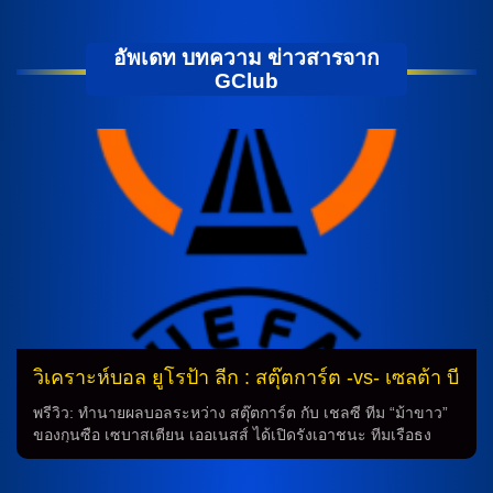
อัพเดท บทความ ข่าวสารจาก
GClub
วิเคราะห์บอล ยูโรป้า ลีก : สตุ๊ตการ์ต -vs- เซลต้า บี
โก้
พรีวิว: ทำนายผลบอลระหว่าง สตุ๊ตการ์ต กับ เชลซี ทีม “ม้าขาว”
ของกุนซือ เซบาสเตียน เออเนสส์ ได้เปิดรังเอาชนะ ทีมเรือธง
อย่าง ซังต์ เพาลี 2-0 ในเกมลีกล่าสุด แต่ในเกมยุโรปครั้งนี้ยังมี
ความไม่แน่ใจเรื่องการลงเล่นของ เดนิซ อุนดาฟ และ ซิลาส