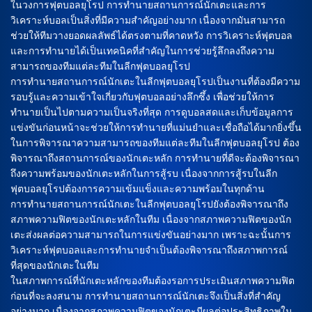
ในวงการฟุตบอลยุโรป การทำนายสถานการณ์นักเตะและการ
วิเคราะห์บอลเป็นสิ่งที่มีความสำคัญอย่างมาก เนื่องจากมันสามารถ
ช่วยให้ทีมวางยอดผลลัพธ์ได้ตรงตามที่คาดหวัง การวิเคราะห์ฟุตบอล
และการทำนายได้เป็นเทคนิคที่สำคัญในการช่วยรู้ลึกลงถึงความ
สามารถของทีมแต่ละทีมในลีกฟุตบอลยุโรป
การทำนายสถานการณ์นักเตะในลีกฟุตบอลยุโรปเป็นงานที่ต้องมีความ
รอบรู้และความเข้าใจเกี่ยวกับฟุตบอลอย่างลึกซึ้ง เพื่อช่วยให้การ
ทำนายเป็นไปตามความเป็นจริงที่สุด การดูบอลสดและเก็บข้อมูลการ
แข่งขันก่อนหน้าจะช่วยให้การทำนายที่แม่นยำและเชื่อถือได้มากยิ่งขึ้น
ในการพิจารณาความสามารถของทีมแต่ละทีมในลีกฟุตบอลยุโรป ต้อง
พิจารณาถึงสถานการณ์ของนักเตะหลัก การทำนายที่ดีจะต้องพิจารณา
ถึงความพร้อมของนักเตะหลักในการสู้รบ เนื่องจากการสู้รบในลีก
ฟุตบอลยุโรปต้องการความเข้มแข็งและความพร้อมในทุกด้าน
การทำนายสถานการณ์นักเตะในลีกฟุตบอลยุโรปยังต้องพิจารณาถึง
สภาพความฟิตของนักเตะหลักในทีม เนื่องจากสภาพความฟิตของนัก
เตะส่งผลต่อความสามารถในการแข่งขันอย่างมาก เพราะฉะนั้นการ
วิเคราะห์ฟุตบอลและการทำนายจำเป็นต้องพิจารณาถึงสภาพการณ์
ที่สุดของนักเตะในทีม
ในสภาพการณ์ที่นักเตะหลักของทีมต้องรอการประเมินสภาพความฟิต
ก่อนที่จะลงสนาม การทำนายสถานการณ์นักเตะจึงเป็นสิ่งที่สำคัญ
อย่างมาก เนื่องจากสภาพความฟิตของนักเตะมีผลต่อประสิทธิภาพใน