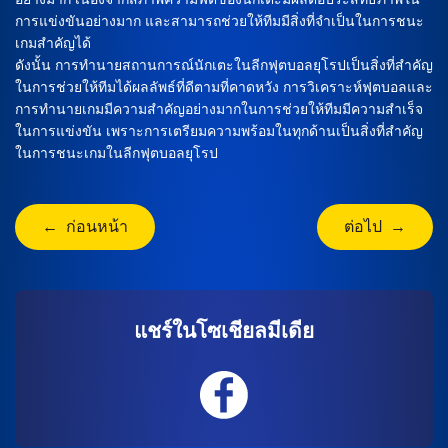
การแข่งขันอย่างมาก และสามารถช่วยให้ทีมมีสิ่งที่จำเป็นในการชนะ
เกมสำคัญได้
ดังนั้น การทำนายสถานการณ์นักเตะในลีกฟุตบอลยุโรปเป็นสิ่งที่สำคัญ
ในการช่วยให้ทีมได้ผลลัพธ์ที่ดีตามที่คาดหวัง การวิเคราะห์ฟุตบอลและ
การทำนายเกมมีความสำคัญอย่างมากในการช่วยให้ทีมมีความสำเร็จ
ในการแข่งขัน เพราะการเตรียมความพร้อมในทุกด้านเป็นสิ่งที่สำคัญ
ในการชนะเกมในลีกฟุตบอลยุโรป
← ก่อนหน้า
ต่อไป →
แชร์ในโซเชียลมีเดีย