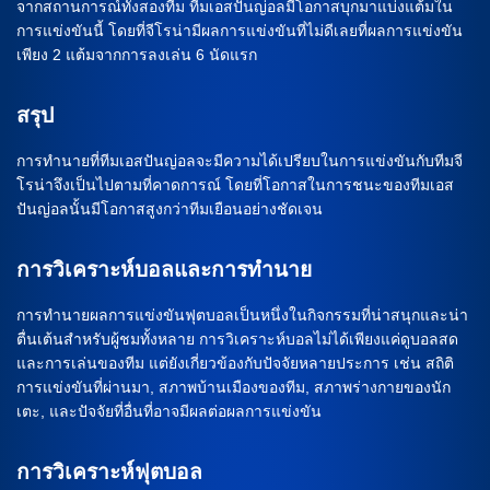
จากสถานการณ์ทั้งสองทีม ทีมเอสปันญ่อลมีโอกาสบุกมาแบ่งแต้มใน
การแข่งขันนี้ โดยที่จีโรน่ามีผลการแข่งขันที่ไม่ดีเลยที่ผลการแข่งขัน
เพียง 2 แต้มจากการลงเล่น 6 นัดแรก
สรุป
การทำนายที่ทีมเอสปันญ่อลจะมีความได้เปรียบในการแข่งขันกับทีมจี
โรน่าจึงเป็นไปตามที่คาดการณ์ โดยที่โอกาสในการชนะของทีมเอส
ปันญ่อลนั้นมีโอกาสสูงกว่าทีมเยือนอย่างชัดเจน
การวิเคราะห์บอลและการทำนาย
การทำนายผลการแข่งขันฟุตบอลเป็นหนึ่งในกิจกรรมที่น่าสนุกและน่า
ตื่นเต้นสำหรับผู้ชมทั้งหลาย การวิเคราะห์บอลไม่ได้เพียงแค่ดูบอลสด
และการเล่นของทีม แต่ยังเกี่ยวข้องกับปัจจัยหลายประการ เช่น สถิติ
การแข่งขันที่ผ่านมา, สภาพบ้านเมืองของทีม, สภาพร่างกายของนัก
เตะ, และปัจจัยที่อื่นที่อาจมีผลต่อผลการแข่งขัน
การวิเคราะห์ฟุตบอล