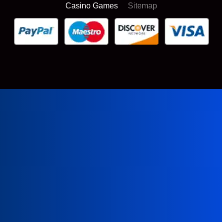
Casino Games
Sitemap