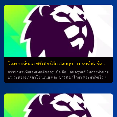
วิเคราะห์บอล พรีเมียร์ลีก อังกฤษ : เบรนท์ฟอร์ด -
vs- แมนฯ ยูไนเต็ด
การทำนายทีมเอฟเฟคต์ของกุนซือ คีธ แอนดรูวสส์ ในการทำนาย
เกมระหว่าง กุสตาโว่ นูเนส และ ปารีส มาโกม่า ที่จะมาถึงเร็ว ๆ
นี้ นักเตะชาวเกาะสวรรค์ก็มีโอกาสในการเล่นอีกครั้งหลังจากที่
ฟื้นตัวจากบาดเจ็บ โอกาสของกุนซือ คีธ แอนดรูวสส์ กุนซือ คีธ
แอนดรูวสส์ มีโอกาสที่จะเล่นในเกมนี้หลังจากที่คู่แข่ง แมนเชส
เตอร์ ยูไนเตด เล่นในระบบสามเซนเตอร์แบ็ก นั้นหมายความว่า
สามารถเชื่อใจในแผนระบบหลังสามต่อเนื่องได้อีกครั้ง ผู้เล่นที่
สำคัญ จอร์แดน เฮนเดอร์สัน แสดงฟอร์มที่ดีในช่วงที่ผ่านมา โดย
จะมีโอกาสเล่นร่วมกับ เยกอร์ ยาโมลุค และ เควิน ชาเดอ ที่มี