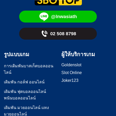
@lnwasiath
02 508 8798
รูปแบบเกม
ผู้ให้บริการเกม
Goldenslot
การเดิมพันบาสเก็ตบอลออน
ไลน์
Slot Online
Joker123
เดิมพัน กอล์ฟ ออนไลน์
เดิมพัน ฟุตบอลออนไลน์
พนันบอลออนไลน์
เดิมพัน มวยออนไลน์ แทง
มวยออนไลน์