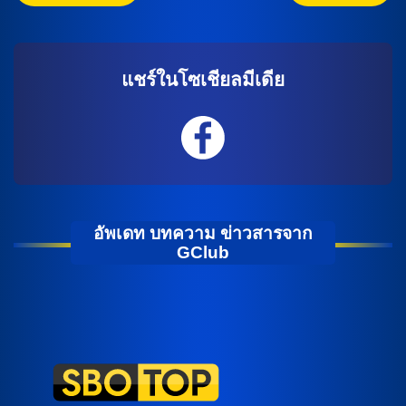
แชร์ในโซเชียลมีเดีย
อัพเดท บทความ ข่าวสารจาก
GClub