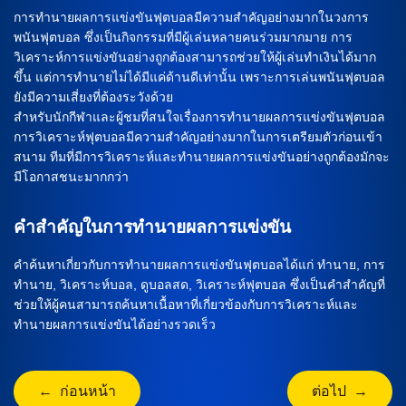
การทำนายผลการแข่งขันฟุตบอลมีความสำคัญอย่างมากในวงการ
พนันฟุตบอล ซึ่งเป็นกิจกรรมที่มีผู้เล่นหลายคนร่วมมากมาย การ
วิเคราะห์การแข่งขันอย่างถูกต้องสามารถช่วยให้ผู้เล่นทำเงินได้มาก
ขึ้น แต่การทำนายไม่ได้มีแค่ด้านดีเท่านั้น เพราะการเล่นพนันฟุตบอล
ยังมีความเสี่ยงที่ต้องระวังด้วย
สำหรับนักกีฬาและผู้ชมที่สนใจเรื่องการทำนายผลการแข่งขันฟุตบอล
การวิเคราะห์ฟุตบอลมีความสำคัญอย่างมากในการเตรียมตัวก่อนเข้า
สนาม ทีมที่มีการวิเคราะห์และทำนายผลการแข่งขันอย่างถูกต้องมักจะ
มีโอกาสชนะมากกว่า
คำสำคัญในการทำนายผลการแข่งขัน
คำค้นหาเกี่ยวกับการทำนายผลการแข่งขันฟุตบอลได้แก่ ทำนาย, การ
ทำนาย, วิเคราะห์บอล, ดูบอลสด, วิเคราะห์ฟุตบอล ซึ่งเป็นคำสำคัญที่
ช่วยให้ผู้คนสามารถค้นหาเนื้อหาที่เกี่ยวข้องกับการวิเคราะห์และ
ทำนายผลการแข่งขันได้อย่างรวดเร็ว
← ก่อนหน้า
ต่อไป →