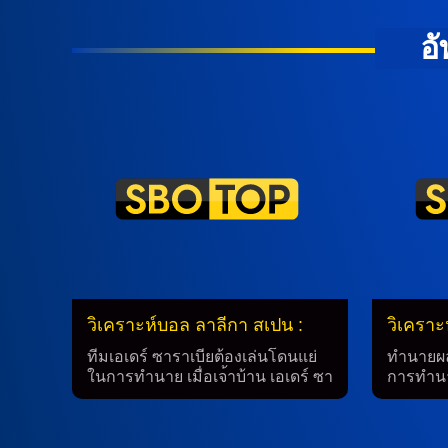
อ
วิเคราะห์บอล ลาลีกา สเปน :
วิเคราะ
เอลเช่ -vs- เซลต้า บีโก้
ราโย บา
ทีมเอเดร์ ซาราเบียต้องเล่นโดนแย่
ทำนายผล
ในการทำนาย เมื่อเจ้าบ้าน เอเดร์ ซา
การทำนา
ราเบีย เตรียมตัวในการแข่งขัน พบ
ระหว่างท
กับการสวมสูทกับทีมอื่นในลีก ก็พบ
เล็กซานเ
ว่าสภาพร่างกายของนักเตะบางคน
การลงสน