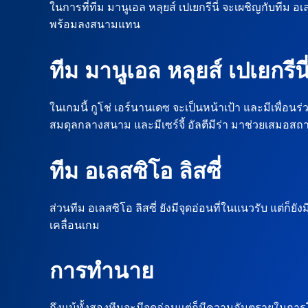
ในการที่ทีม มานูเอล หลุยส์ เปเยกรีนี่ จะเผชิญกับทีม
พร้อมลงสนามแทน
ทีม มานูเอล หลุยส์ เปเยกรีนี
ในเกมนี้ กูโช่ เอร์นานเดซ จะเป็นหน้าเป้า และมีเพื่อนร
สมดุลกลางสนาม และมีเซร์จี้ อัลตีมีร่า มาช่วยเสมอส
ทีม อเลสซิโอ ลิสซี่
ส่วนทีม อเลสซิโอ ลิสซี่ ยังมีจุดอ่อนที่ในแนวรับ แต่ก
เคลื่อนเกม
การทำนาย
ถึงแม้ทั้งสองทีมจะมีจุดอ่อนแต่ก็มีความอันตรายในการโจ