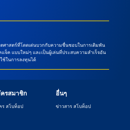
ภาพ
เอเมรี่ กุนซือชาวสเปน กำลังเผชิญ
ห็นจาก
กับความกังวลเมื่อต้องเผชิญกับ
จน
ปัญหาการบาดเจ็บของ เอมิเลียโน่
ล มาร์
มาร์ตีเนซ ที่ไม่สามารถลงเล่นใน
ร์ก-
เกมยูโรปา ลีก เพราะปัญหาบาดเจ็บ
เล็กน้อยซึ่งทำให้ทีมต้องพบกับความ
ยวกัน
ไม่แน่นอนในการตั้งสเต็ปการเล่น
ามาล
ของทีม การทำนายความสามารถ
ตศาสตร์ที่โดดเด่นบวกกับความชื่นชอบในการเดิมพัน
วาม
ของผู้รักษาประตูแชมป์ฟุตบอลโลก
็ค แบบใหม่ๆ และเป็นผู้เล่นที่ประสบความสำเร็จอัน
วาม
จะกลับมาทำหน้าที่ได้อีกครั้ง เมื่อ
บใช้ในการลงทุนได้
ใน
มาร์โก บิซ็อต จะได้เฝ้าเสาหากนาย
สกี้
ทวารชาวอาร์เจนตินาไม่พร้อมและ
่สนาม
สามารถทำหน้าที่แทนท่านได้
่วม
สำหรับสถานการณ์อื่นที่กำลังจะเกิด
รส,
ขึ้นคือ อมาดู โอนาน่า จะไม่
เดิน
สามารถเข้าสนามเพราะมีอาการ
ัครสมาชิก
อื่นๆ
 กอน
บาดเจ็บที่เกิดขึ้นที่หลังหัวเข่า
มแดน
นอกจากนี้ รอสส์ บาร์คลี่ย์ และ ยูริ ตี
คร สโบท็อป
ข่าวสาร สโบท็อป
ง และ
เลอมันส์ ก็ยังพลาดการลงเล่นใน
สนามให้ทีมมานานเกินสัปดาห์แล้ว
อย่างไรก็ตาม มาร์โก ซิลวา กุนซือ
ชาวโปรตุเกส ก็ต้องเผชิญกับการ