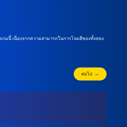
เกมนี้ เนื่องจากความสามารถในการโจมตีของทั้งสอง
ต่อไป →