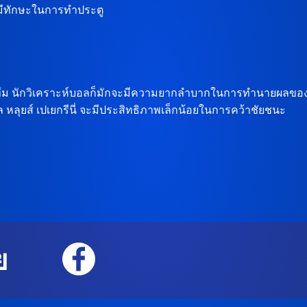
ี่มีทักษะในการทำประตู
งทีม นักวิเคราะห์บอลก็มักจะมีความยากลำบากในการทำนายผลของ
ล หลุยส์ เปเยกรีนี่ จะมีประสิทธิภาพเล็กน้อยในการคว้าชัยชนะ
ย