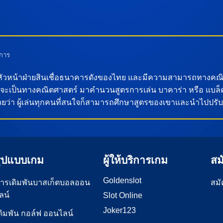
างกายไม่สมบูรณ์ ทีมอินญี
สนามได้ในครั้งนี้ เนื่องจากส
 จะไม่มีนักเตะแรนดี้ เอ็น
ร่างกายที่ไม่สมบูรณ์ อย่างที่เ
 ลุยซ์ เฟลีเป้ กับ อับดุล มู
ฮันซี่ ฟลิค ที่ไม่มี ราฟินญ่า, โ
ภาพร่างกายไม่สมบูรณ์ ใน
การ์เซีย, เฟร์มีน โลเปซ, ปาโบ
มอัลบาโร่ การ์เซีย, อันเดร
ติน ปาเอซ กาบีร่า กาบี และ มา
เธ่ อิสมาแอล ซีสส์, เคราร์ด
อันเดร แทร์ ชเตเก้น ที่มีสภาพ
การ
ลุยส์ เอสปีโน่, เซร์คิโอ กา
ร่างกายไม่สมบูรณ์ ในขณะเดี
ะ ออสการ์ เตรโฮ พร้อม
อาเล็กซ์ เรมีโร่ และ ลามีน ย
งหัวหน้าฝ่ายสินเชื่อธนาคารดังของไทย และมีความสามารถทางคณิ
นาม นักเตะที่สำคัญในการ
ยังต้องรอการประเมินสภาพค
ะเป็นทางคณิตศาสตร์ มาคำนวนสูตรการเล่น บาคาร่า หรือ แบล็คแจ
นักเตะอเล็กซานเดร ซูราฟ
ฟิต ทีมจะต้องพยายามสร้างค
จด้วยว่า ผู้เล่นทุกคนที่สนใจก็สามารถศึกษาสูตรของเขาและนำไปปรั
เมา ที่จะเล่นหน้าเป้า จะมีฆ
เข้มแข็งจากนักเตะที่พร้อมลุย
 ฟรูโตส, อีซี่ ปาลาซอน, อัล
การแข่งขัน โรเบิร์ต เลวานดอฟ
ร์เซีย เดินเกมรุก ขณะที่ เป
จะเป็นหนึ่งในนักเตะที่จะเข้าสู
าซ จะคุมแดนกลางกับ ออ
เขาจะเล่นในบทบาทหน้าเป้า ร
เลนติน สำหรับทีมอินญีโก้
กับ รูนี่ย์ บาร์ดจี, เฟร์ราน ตอร์เ
และ มาร์คัส แรชฟอร์ด ในการ
รูปแบบเกม
ผู้ให้บริการเกม
สม
เกมรุก ในขณะเดียวกัน เปโดร
ซาเลซ โลเปซ เปดรี้ จะคอยคุ
Goldenslot
ารเดิมพันบาสเก็ตบอลออน
สมั
กลางพร้อมกับ เฟรงกี้ เดอ ย็อ
[…]
ลน์
Slot Online
Joker123
ดิมพัน กอล์ฟ ออนไลน์