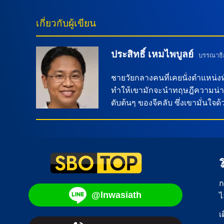
ไม่สมบูรณ์อย่าง ยาโก้ ซานติอาโก้
มีสภาพร่
ที่ถือว่าสภาพร่างกายไม่ดี อาลี อูอา
โก้ เปเรซ
เกี่ยวกับผู้เขียน
รี่ กับ มาร์ติม เนโต้ ยังต้องรอการ
เตก้า และ
ประเมินสภาพความฟิต ในขณะที่
มิน ที่ส
อดัม โบอายาร์, เฟเดรีโก้ เรดอนโด้,
ขณะที่ที
ประสิทธิ์ เหมไพบูลย์
อัลวาโร่ โรดรีเกซ, บิคตอร์ ชูสต์,
ราตู, ปา
บรรณาธิ
อาดรีย่า เปโดรซ่า และ จอห์น เชเตา
กุมเบา, ห
ย่า พร้อมที่จะสลับลงสนาม ทำนาย
เมโย่ แล
ชายวัยกลางคนที่เคยนั่งตำแหน่
ผลการแข่งขัน จากการทำนายทีมนี้
สลับลงส
ทำให้เขามักจะนำทฤษฎีความน่าจ
อันเดร ซิลวา จะเล่นกองหน้าคู่
แข่งขัน 
ดับต้นๆ ของจีคลับ ซึ่งเขามั่นใ
ราฟา มีร์ และด้านกลางจะมี อดัม
สกี้ อาเล
โบอายาร์, มาร์ก อากวาโด้, อเล็กซ์
อร์เค่ เด
เฟบาส, เคร์มาน บาเลร่า เข้าเล่น ใน
บาโร่ กา
ขณะที่ โฆซาน เฟร์รานเดซ, ดาวิด
โดร ดีอ
อาฟเฟนกรูเบอร์, เปโดร […]
สการ์ บา
[…]
ก
@lnwasiath
ไ
เ