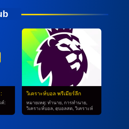
ub
:
วิเคราะห์บอล พรีเมียร์ลีก
ซีย
อังกฤษ : แอสตัน วิลล่า -vs- ฟู
ค์:
หมายเหตุ: ทำนาย, การทำนาย,
แล่ม
วิเคราะห์บอล, ดูบอลสด, วิเคราะห์
าติ
ฟุตบอล หัวข้อ: บอลสด: อูไน เอเมรี่
ยว่า
กุนซือกังวลกับการขาดคุนตัวในเกม
ยูโรปา ลีก ในสัปดาห์ที่ผ่านมา อูไน