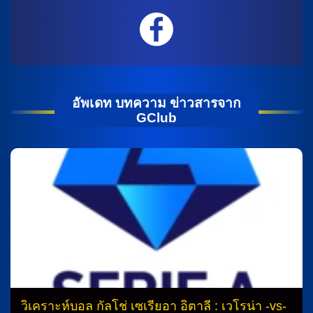
อัพเดท บทความ ข่าวสารจาก
GClub
วิเคราะห์บอล กัลโช่ เซเรียอา อิตาลี : เวโรน่า -vs-