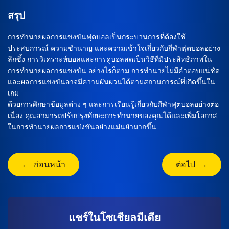
สรุป
การทำนายผลการแข่งขันฟุตบอลเป็นกระบวนการที่ต้องใช้
ประสบการณ์ ความชำนาญ และความเข้าใจเกี่ยวกับกีฬาฟุตบอลอย่าง
ลึกซึ้ง การวิเคราะห์บอลและการดูบอลสดเป็นวิธีที่มีประสิทธิภาพใน
การทำนายผลการแข่งขัน อย่างไรก็ตาม การทำนายไม่มีคำตอบแน่ชัด
และผลการแข่งขันอาจมีความผันผวนได้ตามสถานการณ์ที่เกิดขึ้นใน
เกม
ด้วยการศึกษาข้อมูลต่าง ๆ และการเรียนรู้เกี่ยวกับกีฬาฟุตบอลอย่างต่อ
เนื่อง คุณสามารถปรับปรุงทักษะการทำนายของคุณได้และเพิ่มโอกาส
ในการทำนายผลการแข่งขันอย่างแม่นยำมากขึ้น
← ก่อนหน้า
ต่อไป →
แชร์ในโซเชียลมีเดีย