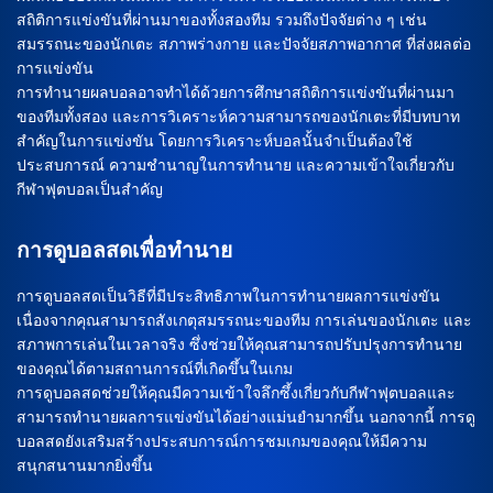
สถิติการแข่งขันที่ผ่านมาของทั้งสองทีม รวมถึงปัจจัยต่าง ๆ เช่น
สมรรถนะของนักเตะ สภาพร่างกาย และปัจจัยสภาพอากาศ ที่ส่งผลต่อ
การแข่งขัน
การทำนายผลบอลอาจทำได้ด้วยการศึกษาสถิติการแข่งขันที่ผ่านมา
ของทีมทั้งสอง และการวิเคราะห์ความสามารถของนักเตะที่มีบทบาท
สำคัญในการแข่งขัน โดยการวิเคราะห์บอลนั้นจำเป็นต้องใช้
ประสบการณ์ ความชำนาญในการทำนาย และความเข้าใจเกี่ยวกับ
กีฬาฟุตบอลเป็นสำคัญ
การดูบอลสดเพื่อทำนาย
การดูบอลสดเป็นวิธีที่มีประสิทธิภาพในการทำนายผลการแข่งขัน
เนื่องจากคุณสามารถสังเกตุสมรรถนะของทีม การเล่นของนักเตะ และ
สภาพการเล่นในเวลาจริง ซึ่งช่วยให้คุณสามารถปรับปรุงการทำนาย
ของคุณได้ตามสถานการณ์ที่เกิดขึ้นในเกม
การดูบอลสดช่วยให้คุณมีความเข้าใจลึกซึ้งเกี่ยวกับกีฬาฟุตบอลและ
สามารถทำนายผลการแข่งขันได้อย่างแม่นยำมากขึ้น นอกจากนี้ การดู
บอลสดยังเสริมสร้างประสบการณ์การชมเกมของคุณให้มีความ
สนุกสนานมากยิ่งขึ้น