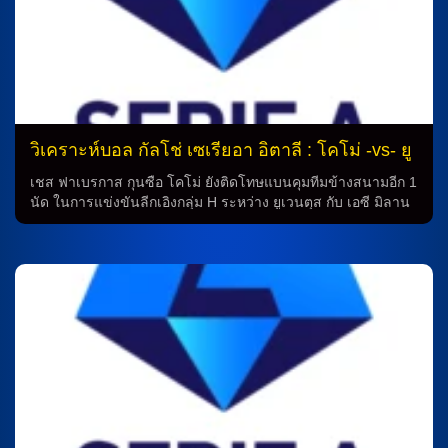
โอล่า เป็นสามประสานที่มีคุณภาพ เกมรุกจะพึ่งเซบาสเตียโน่ เอส
โปซิโต้ และ ไมเคิ่ล โฟโลรุนโช่ ในการสร้างโอกาส ในขณะที่
เจนนาโร่ บอร์เรลลี่ ยังคงเป็นหัวเราะของทีม การทำนาย […]
วิเคราะห์บอล กัลโช่ เซเรียอา อิตาลี : โคโม่ -vs- ยู
เวนตุส
เชส ฟาเบรกาส กุนซือ โคโม่ ยังติดโทษแบนคุมทีมข้างสนามอีก 1
นัด ในการแข่งขันลีกเอิงกลุ่ม H ระหว่าง ยูเวนตุส กับ เอซี มิลาน
ที่จัดขึ้นในสนามบ้านของยูเวนตุส ที่สิ้นสุดลงด้วยคะแนนเสมอ 0-
0 เชส ฟาเบรกาส กุนซือ โคโม่ ยังต้องมีการติดโทษแบนคุมอีก 1
นัด หลังจากเกมนั้น สภาพทีมยูเวนตุส ยูเวนตุสจะต้องเผชิญกับ
ความสูญเสียจากการไม่สามารถใช้เซร์จี้ โรเบร์โต้ และ เยย์เด้น
อับได ที่ต้องติดโทษแบนอยู่ ด้าน อัสซาน ดิเยา และอีกนักหลังเสด
ไม่พร้อมราย (ไม่เต็มร้อย) อย่างเฆซุส โรดรีโกซ การปรับตัวของ
ทีม สเตฟาน ปอสช์ จะกลับมาประจำในตำแหน่งขวาอีกครั้ง และ
ในแนวรุก นิโคลัส คูห์น จะมาประสานงานกับ นีโก้ ปาซ และ
มาร์ติน บาตูริน่า ในกลุ่มหน้าเพื่อให้ อัลบาโร่ โมราต้า […]