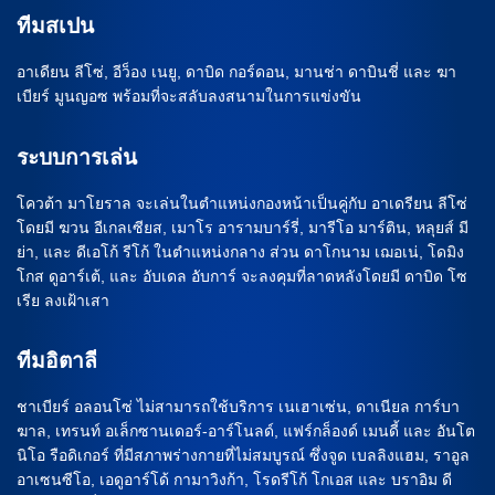
ทีมสเปน
อาเดียน ลีโซ่, อีว็อง เนยู, ดาบิด กอร์ดอน, มานช่า ดาบินชี่ และ ฆา
เบียร์ มูนญอซ พร้อมที่จะสลับลงสนามในการแข่งขัน
ระบบการเล่น
โควต้า มาโยราล จะเล่นในตำแหน่งกองหน้าเป็นคู่กับ อาเดรียน ลีโซ่
โดยมี ฆวน อีเกลเซียส, เมาโร อารามบาร์รี่, มารีโอ มาร์ติน, หลุยส์ มี
ย่า, และ ดีเอโก้ รีโก้ ในตำแหน่งกลาง ส่วน ดาโกนาม เฌอเน่, โดมิง
โกส ดูอาร์เต้, และ อับเดล อับการ์ จะลงคุมที่ลาดหลังโดยมี ดาบิด โซ
เรีย ลงเฝ้าเสา
ทีมอิตาลี
ชาเบียร์ อลอนโซ่ ไม่สามารถใช้บริการ เนเฮาเซ่น, ดาเนียล การ์บา
ฆาล, เทรนท์ อเล็กซานเดอร์-อาร์โนลด์, แฟร์กล็องด์ เมนดี้ และ อันโต
นิโอ รือดิเกอร์ ที่มีสภาพร่างกายที่ไม่สมบูรณ์ ซึ่งจูด เบลลิงแฮม, ราอูล
อาเซนซีโอ, เอดูอาร์โด้ กามาวิงก้า, โรดรีโก้ โกเอส และ บราอิม ดี