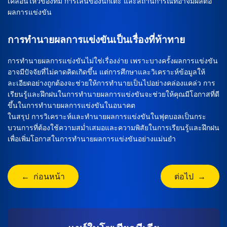
เคลื่อนไหวของทีม การเล่นของนักเตะ และสถานการณ์ที่อาจมีผลต่อ
ผลการแข่งขัน
การทำนายผลการแข่งขันเป็นเรื่องที่ท้าทาย
การทำนายผลการแข่งขันไม่ใช่เรื่องง่าย เพราะบางครั้งผลการแข่งขัน
อาจมีปัจจัยที่ไม่คาดคิดเกิดขึ้น แต่การศึกษาและวิเคราะห์ข้อมูลให้
ละเอียดอย่างถูกต้องจะช่วยให้การทำนายเป็นไปอย่างคล่องแคล่ว การ
เรียนรู้และฝึกฝนในการทำนายผลการแข่งขันจะช่วยให้คุณมีโอกาสที่ดี
ขึ้นในการทำนายผลการแข่งขันในอนาคต
ในสรุป การวิเคราะห์และทำนายผลการแข่งขันในฟุตบอลเป็นกระ
บวนการที่ต้องใช้ความสม่ำเสมอและความพิสัยในการเรียนรู้และฝึกฝน
เพื่อเพิ่มโอกาสในการทำนายผลการแข่งขันอย่างแม่นยำ
← ก่อนหน้า
ต่อไป →