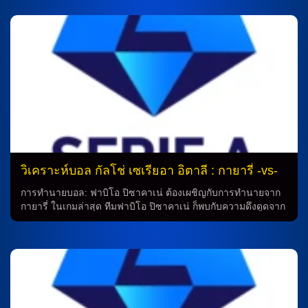
ไม่สามารถคว้าชัยใครในฤดูกาลนี้ สภาพทีมก่อนการแข่งขัน ทีม
ยังคงต้องเผชิญกับปัญหาบางประการ เช่น นิโคเล สตานชู ยังคงมี
บาดเจ็บอยู่ ในขณะที่ จูเนียร์ เมสซิอาส และ มักซ์เวล กอร์กเน่ต์
ยังไม่พร้อมแข็งแรงอย่างเต็มที่ นอกจากนี้ยังต้องเช็กฟิต เลโอ ออ
สติการ์ด อีกด้วย การตั้งตัวทีม สเตฟาโน่ ซาเบลลี่ จะมีบทบาท
เป็นแบ็กขวาในเกมนี้ โดยประคอง บรู๊ค นอร์ตัน-คัฟฟี่ ที่จะเข้า
ร่วมเกมรุกสุดสำคัญกับ รุสลาน มาลินอฟสกี้่ และ มิเคล เอกิลล์
เอลเลิร์ตสัน ในฝ่ายกองหน้า ลอเรนโซ่ โคลอมโบ จะเป็นหนึ่งในผู้
เริ่มต้นเกม การทำนาย: การ์ลอส กูเอสต้า […]
วิเคราะห์บอล กัลโช่ เซเรียอา อิตาลี : กายารี่ -vs-
โบโลญญ่า
การทำนายบอล: ฟาบิโอ ปิซาคาเน่ ต้องเผชิญกับการทำนายจาก
กายารี่ ในเกมล่าสุด ทีมฟาบิโอ ปิซาคาเน่ ก็พบกับความดึงดูดจาก
อูดิเนเซ่ ในการตีสมอที่สุด 1-1 แม้ว่าอันเดรีย เบล็อตติ จะยังไม่
เข้าสนามเพราะบาดเจ็บ แต่ มีน่า ก็ต้องเช็คฟิตด้วย ทั้งนี้ อเลส
ซานโดร ดิ ปาร์โด และ มาร์โก ร็อก ก็ยังไม่สมบูรณ์อย่างเต็มที่
สถานการณ์ของทีม กองหลังของทีมยังคงเข้มแข็งด้วย มาร์โก ปา
เลสตร้า, เซ เปโดร, เซบาสเตียโน่ ลูแปรโต้ และ อดัม โอเบิร์ต
ในขณะที่ มิเชล อโดโป, มัตเตโอ ปราติ, และ อเลสซานโดร ได
โอล่า เป็นสามประสานที่มีคุณภาพ เกมรุกจะพึ่งเซบาสเตียโน่ เอส