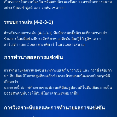
เป็นระกายในส่วนป้องกัน พร้อมกับนักเตะเชื่อมประสาทในกลางสนาม
อย่าง บิคตอร์ ชูสต์ และ จอห์น เชเตาย่า
ระบบการเล่น (4-2-3-1)
สำหรับระบบการเล่น (4-2-3-1) ทีมมีการจัดตั้งนักเตะที่สามารถเข้า
ร่วมการโจมตีอย่างมีประสิทธิภาพ อาทิเช่น อินญีโก้ รูอีซ เด กา
ลาร์เรต้า และ มิเกล เจาเรคีซาร์ ในส่วนกลางสนาม
การทำนายผลการแข่งขัน
การทำนายผลการแข่งขันระหว่างเอเดร์ ซาราเบีย และ กราดี้ เดียงกา
น่า ทีมเยือนมีโอกาสสูงที่จะคว้าชัยตามเป้าหมายเนื่องจากมีเกมรุกที่ดี
เยี่ยมกว่า
นอกจากนี้ สภาพร่างกายของนักเตะที่มีสมรูปแบบดีในทีมเยือนอาจเป็น
ปัจจัยสำคัญที่ช่วยให้ทีมมีโอกาสชนะเพิ่มมากขึ้น
การวิเคราะห์บอลและการทำนายผลการแข่งขัน