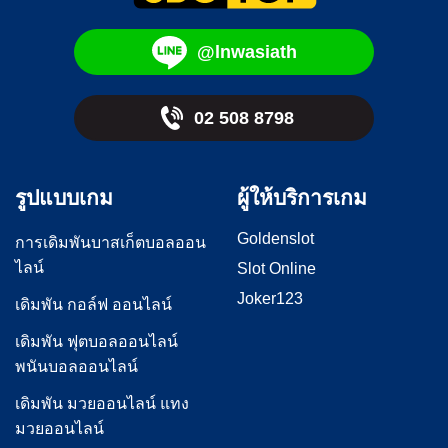
@lnwasiath
02 508 8798
รูปแบบเกม
ผู้ให้บริการเกม
Goldenslot
การเดิมพันบาสเก็ตบอลออน
ไลน์
Slot Online
Joker123
เดิมพัน กอล์ฟ ออนไลน์
เดิมพัน ฟุตบอลออนไลน์
พนันบอลออนไลน์
เดิมพัน มวยออนไลน์ แทง
มวยออนไลน์