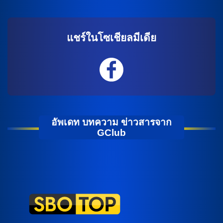
แชร์ในโซเชียลมีเดีย
อัพเดท บทความ ข่าวสารจาก
GClub