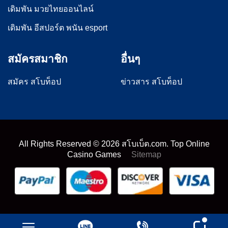
เดิมพัน มวยไทยออนไลน์
เดิมพัน อีสปอร์ต พนัน esport
สมัครสมาชิก
อื่นๆ
สมัคร สโบท็อป
ข่าวสาร สโบท็อป
All Rights Reserved ©
2026
สโบเบ็ต.com. Top Online
Casino Games
Sitemap