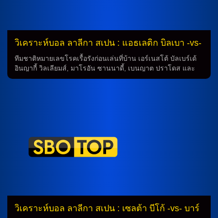
วิเคราะห์บอล ลาลีกา สเปน : แอธเลติก บิลเบา -vs-
เรอัล โอเบียโด้
ทีมชาติหมายเลขโรคเรื้อรังก่อนเล่นที่บ้าน เอร์เนสโต้ บัลเบร์เด้
อินญากี้ วิลเลียมส์, มาโรอัน ซานนาดี้, เบนญาต ปราโดส และ
อูไน เอคีลูซ จะไม่มีส่วนร่วมในการแข่งขันกับทีมชาติที่บ้าน
เนื่องจากสภาพร่างกายไม่สมบูรณ์ ในขณะที่อินญีโก้ เลเก้ ติดโทษ
แบน ส่วน เอมเมอริค ลาปอร์กต์, อินญีโก้ รูอีซ เด กาลาร์เรต้า, ยูรี
เบร์ชีเช่, กอร์ก้า กูรูเซต้า และ นีโก้ เซร์ราโน่ พร้อมที่จะลงสนาม
ทีมชาติกำลังพร้อมสลับลงสนาม หลายสมาชิกของทีมชาติก็เผชิญ
กับปัญหาสภาพร่างกายไม่สมบูรณ์ เช่นเดียวกับ การ์รีออน ที่ไม่มี
อัลบาโร่ เลโมส ในทีม เขาจะต้องรอการประเมินสภาพความฟิต
ก่อนการแข่งขัน ส่วน ราฮีม อัลฮัสซาน, ซาช่า อิลิช และ ควาซี่
ซีโบ ก็พร้อมที่จะลงสนาม การทำนายสำหรับเกมนี้ ทีมชาติ
หมายเลขโรคเรื้อรังก่อนเล่นที่บ้านจะต้องพบกับความท้าทายจาก
เอนเนมิที่มีสภาพทีมไม่สมบูรณ์ แต่ก็ได้รับการสนับสนุนจากเสียง
เชียร์ในสนามเหมือนเช่นเคย โดยเป้าหมายของทีมคือเพื่อเรียก
ความมั่นใจกลับมา ต่อมาเรอัล […]
วิเคราะห์บอล ลาลีกา สเปน : เซลต้า บีโก้ -vs- บาร์