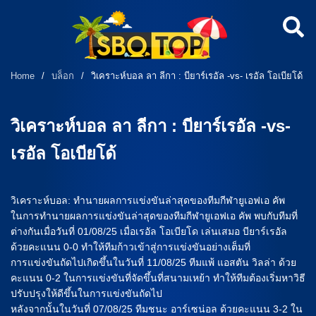
Home
/
บล็อก
/
วิเคราะห์บอล ลา ลีกา : บียาร์เรอัล -vs- เรอัล โอเบียโด้
วิเคราะห์บอล ลา ลีกา : บียาร์เรอัล -vs-
เรอัล โอเบียโด้
วิเคราะห์บอล: ทำนายผลการแข่งขันล่าสุดของทีมกีฬายูเอฟเอ คัพ
ในการทำนายผลการแข่งขันล่าสุดของทีมกีฬายูเอฟเอ คัพ พบกับทีมที่
ต่างกันเมื่อวันที่ 01/08/25 เมื่อเรอัล โอเบียโด เล่นเสมอ บียาร์เรอัล
ด้วยคะแนน 0-0 ทำให้ทีมก้าวเข้าสู่การแข่งขันอย่างเต็มที่
การแข่งขันถัดไปเกิดขึ้นในวันที่ 11/08/25 ทีมแพ้ แอสตัน วิลล่า ด้วย
คะแนน 0-2 ในการแข่งขันที่จัดขึ้นที่สนามเหย้า ทำให้ทีมต้องเริ่มหาวิธี
ปรับปรุงให้ดีขึ้นในการแข่งขันถัดไป
หลังจากนั้นในวันที่ 07/08/25 ทีมชนะ อาร์เซน่อล ด้วยคะแนน 3-2 ใน