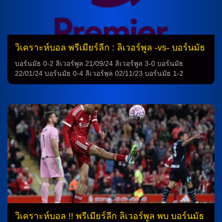
วิเคราะห์บอล พรีเมียร์ลีก : ลิเวอร์พูล -vs- บอร์นมัธ
บอร์นมัธ 0-2 ลิเวอร์พูล 21/09/24 ลิเวอร์พูล 3-0 บอร์นมัธ
22/01/24 บอร์นมัธ 0-4 ลิเวอร์พูล 02/11/23 บอร์นมัธ 1-2
ลิเวอร์พูล (ลีก คัพ) 19/08/23 ลิเวอร์พูล 3-1 บอร์นมัธ 11/03/23
บอร์นมัธ 1-0 ลิเวอร์พูล 27/08/22 ลิเวอร์พูล 9-0 บอร์นมัธ
07/03/20 ลิเวอร์พูล 2-1 บอร์นมัธ 10/08/25 เสมอ คริสตัล พาเลซ
2-2 (กลาง) คอมมูนิตี้ ชิลด์ 05/08/25 ชนะ แอธฯ บิลเบา 3-2
(เหย้า) กระชับมิตร 04/08/25 ชนะ แอธฯ บิลเบา 4-1 (เหย้า)
กระชับมิตร […]
วิเคราะห์บอล !! พรีเมียร์ลีก ลิเวอร์พูล พบ บอร์นมัธ