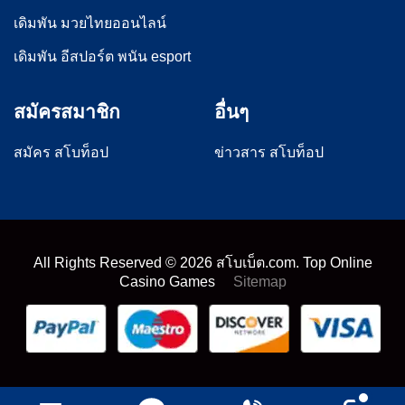
เดิมพัน มวยไทยออนไลน์
เดิมพัน อีสปอร์ต พนัน esport
สมัครสมาชิก
อื่นๆ
สมัคร สโบท็อป
ข่าวสาร สโบท็อป
All Rights Reserved ©
2026
สโบเบ็ต.com. Top Online
Casino Games
Sitemap